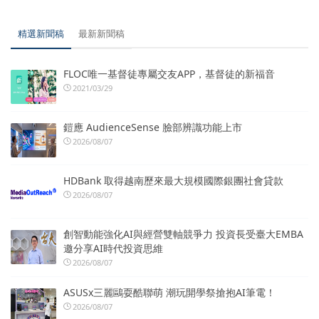
精選新聞稿
最新新聞稿
FLOC唯一基督徒專屬交友APP，基督徒的新福音
2021/03/29
鎧應 AudienceSense 臉部辨識功能上市
2026/08/07
HDBank 取得越南歷來最大規模國際銀團社會貸款
2026/08/07
創智動能強化AI與經營雙軸競爭力 投資長受臺大EMBA
邀分享AI時代投資思維
2026/08/07
ASUSx三麗鷗耍酷聯萌 潮玩開學祭搶抱AI筆電！
2026/08/07