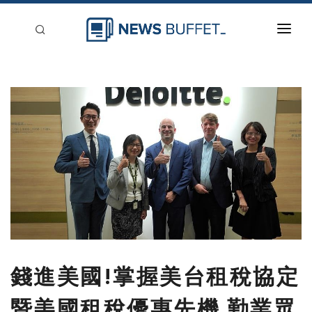
回到首頁
新聞稿分類
登入
刊登
錢進美國!掌握美台租稅協定
暨美國租稅優惠先機 勤業眾