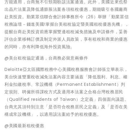
方能適用，台商無不引頸期盼該法案通過。此外，美國近來也祭
出晶片法案及降低通膨脹法案各項租稅優惠，期能吸引各國廠商
赴美投資。勤業眾信聯合會計師事務所今（26）舉辦「勤業眾信
稅務論壇－錢進美國!掌握台美租稅協定暨美國租稅優惠先機」，
提醒台商赴美投資前應掌握雙邊租稅減免措施及申請條件，妥善
評估企業移轉訂價及制定外派人員政策，享有租稅和商業的優惠
的同時，亦有利降低海外投資風險。
@美台租稅協定通過，台商務必留意兩條件
Deloitte亞太區國際稅務中心美國稅務服務會計師張立華表示，
美台快速雙重稅收減免法案內容主要涵蓋「降低股利、利息、權
利金扣繳稅率、常設機構（Permanent Establishment）判
定規則、聘僱所得課稅方式及適用本法案之合格台灣稅務居民
（Qualified residents of Taiwan）之定義」四個面向議題。
台商尤其須特別注意「是否符合稅務居民之定義」及「是否在美
構成常設機構」，以適用該法案給予的租稅優惠。
@美國最新租稅優惠