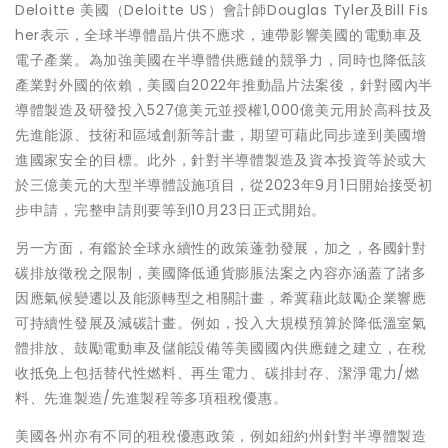
Deloitte 美國（Deloitte US）會計師Douglas Tyler及Bill Fis
her表示，全球半導體晶片供不應求，連帶影響美國的電動車及
電子產業。為加強美國在半導體供應鏈的競爭力，同時也降低該
產業對外國的依賴，美國自2022年推動晶片法案後，針對國內半
導體製造及研發投入527億美元並授權1,000億美元用於高科技及
先進能源、技術和區域創新等計畫，期望可藉此同步達到美國增
進國家安全的目標。此外，針對半導體製造及資本投資等於或大
於三億美元的大型半導體設施項目，從2023年9月1日開始接受初
步申請，完整申請則要等到10月23日正式開始。
另一方面，有鑑於全球永續性的政策蓬勃發展，加之，各國針對
碳排放徵稅之限制，美國降低通貨膨脹法案之內容亦涵蓋了諸多
因應氣候變遷以及能源轉型之相關計畫，希冀藉此鼓勵企業響應
可持續性發展及減碳計畫。例如，投入大規模預算於降低溫室氣
體排放、鼓勵電動車及儲能設備等美國國內供應鏈之建立，在稅
收抵免上包括替代性燃料、再生電力、碳排封存、潔淨電力/燃
料、先進製造/先進製程等多項租稅優惠。
美國各州亦有不同的租稅優惠政策，例如紐約州針對半導體製造