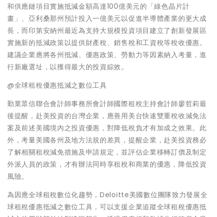
和供應鏈項目實施抵減金額高達100億美元的「綠色晶片計
畫」、亞利桑那州預計投入一億美元以促進半導體產業的更大成
長，而印第安納州最近為支持大規模投資項目建立了創新發展區
實施新的抵減政策以提供財產稅、銷售稅和工資稅等稅收優惠。
建議企業應將各州抵減、優惠政策、勞動力等因素納入考量，進
行新廠選址，以獲得最大的投資綜效。
@全球租稅優惠抵減之數位工具
勤業眾信聯合會計師事務所會計師國際租稅主持會計師廖哲莉最
後提醒，赴美投資的台灣企業，應善用美台快速雙重稅收減免法
案及前述美國境內之投資優惠，對降低稅負才有加成之效果。此
外，考量美國各州及地方法規的差異，提醒企業，赴美投資務必
了解相關租稅減免措施及申請規定，並評估企業移轉訂價及制定
外派人員的政策，才有辦法同時享租稅和商業的優惠，降低投資
風險。
為因應全球租稅數位化趨勢，Deloitte美國數位團隊致力發展全
球租稅優惠抵減之數位工具，可以支援企業追蹤全球租稅優惠抵