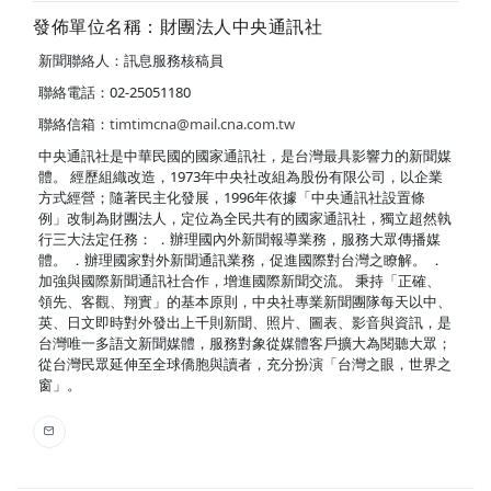
發佈單位名稱：財團法人中央通訊社
新聞聯絡人：訊息服務核稿員
聯絡電話：02-25051180
聯絡信箱：
timtimcna@mail.cna.com.tw
中央通訊社是中華民國的國家通訊社，是台灣最具影響力的新聞媒
體。 經歷組織改造，1973年中央社改組為股份有限公司，以企業
方式經營；隨著民主化發展，1996年依據「中央通訊社設置條
例」改制為財團法人，定位為全民共有的國家通訊社，獨立超然執
行三大法定任務： ．辦理國內外新聞報導業務，服務大眾傳播媒
體。 ．辦理國家對外新聞通訊業務，促進國際對台灣之瞭解。 ．
加強與國際新聞通訊社合作，增進國際新聞交流。 秉持「正確、
領先、客觀、翔實」的基本原則，中央社專業新聞團隊每天以中、
英、日文即時對外發出上千則新聞、照片、圖表、影音與資訊，是
台灣唯一多語文新聞媒體，服務對象從媒體客戶擴大為閱聽大眾；
從台灣民眾延伸至全球僑胞與讀者，充分扮演「台灣之眼，世界之
窗」。