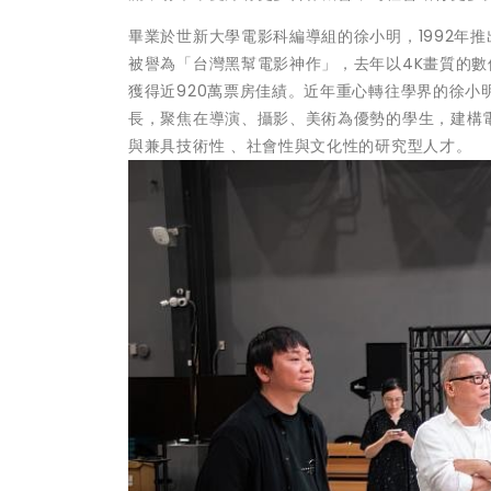
畢業於世新大學電影科編導組的徐小明，1992年
被譽為「台灣黑幫電影神作」，去年以4K畫質的
獲得近920萬票房佳績。近年重心轉往學界的徐
長，聚焦在導演、攝影、美術為優勢的學生，建構
與兼具技術性 、社會性與文化性的研究型人才。