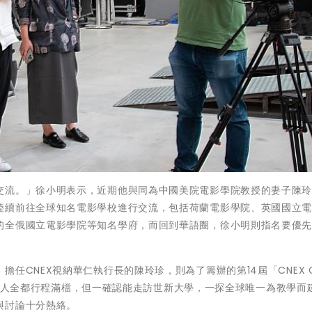
交流。」徐小明表示，近期他與同為中國美院電影學院教授的妻子陳
陸續前往全球知名電影學校進行交流，包括荷蘭電影學院、英國國立
的全俄國立電影學院等知名學府，而回到華語圈，徐小明則指名要優
CNEX視納華仁執行長的陳玲珍，則為了籌辦的第14屆「CNEX Ch
動，一行人全都行程滿檔，但一確認能走訪世新大學，一探全球唯一為教學而
與討論十分熱絡。