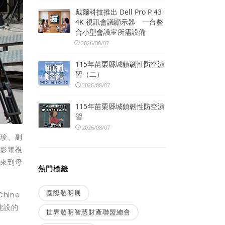
戴爾科技推出 Dell Pro P 43
4K 視訊會議顯示器 一台整
合小型會議室所需設備
2026/08/07
115年苗栗縣城鎮韌性防空演
習（二）
2026/08/07
115年苗栗縣城鎮韌性防空演
習
2026/08/07
玲珍、副
電影電視
先來到母
熱門標籤
國際發明展
ine
建設的
世界發明智慧財產聯盟總會