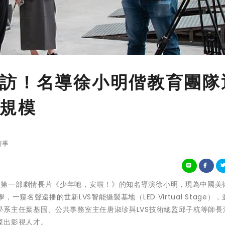
訪！名導徐小明偕教育團隊
規模
時事
30年前推出第一部劇情長片《少年吔，安啦！》的知名導演徐小明，現為中國
窺名聲遠播的世新LVS智能攝製基地（LED Virtual Stage）
系主任葉基固、公共事務室主任唐淑珍與LVS技術總監邱子杭等師長
傑出影視人才。