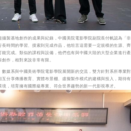
能攝製基地創作的成果與紀錄，中國美院電影學院副院長付帆認為「
行長時間的學習、摸索到完成作品，他坦言這需要一定規模的生源、
可能完成。類似的課程與設備，他們也有與中國大陸的大型企業進行
與創作，相對來說非常有限。
、數媒系與中國美術學院電影學院展開新的交流，雙方針對系所專業
相互分享傳播教育、實體布景棚、虛擬製作模式的建構與投入，期待
環境，培育擁有國際級專業、符合世界趨勢的新一代影視專才。