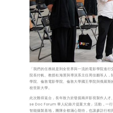
「我們的任務就是到全世界與一流的電影學院進行
院長付帆、教授杜海濱與導演系主任周佳鸝等人，
學院、倫敦電影學院、倫敦大學國王學院與俄羅斯
校世新大學。
此次難得返台，長年致力於發掘兩岸影視製作人才、擔任
se Doc Forum 華人紀錄片提案大會」活
智能攝製基地，團隊全都滿心期待，也讓參訪行程