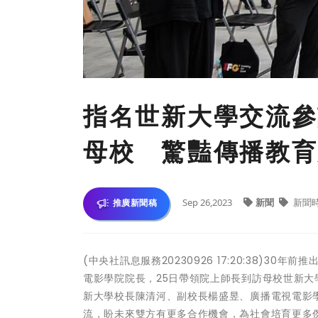
指名世新大學交流參
母校 驚豔傳播教育
Sep 26,2023
新聞
新聞
推廣新聞稿
(中央社訊息服務20230926 17:20:38)
電影學院院長，25日帶領院上師長到訪母校世新大學，一
新大學校長陳清河、副校長楊盛昱、廣播電視電影學
流，盼未來雙方有更多合作機會，為社會培育更多