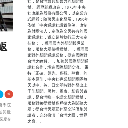
社，是台灣最具影響力的新聞媒
體。 經歷組織改造，1973年中央
社改組為股份有限公司，以企業方
式經營；隨著民主化發展，1996年
依據「中央通訊社設置條例」改制
為財團法人，定位為全民共有的國
家通訊社，獨立超然執行三大法定
任務： ．辦理國內外新聞報導業
返
務，服務大眾傳播媒體。 ．辦理國
家對外新聞通訊業務，促進國際對
台灣之瞭解。 ．加強與國際新聞通
訊社合作，增進國際新聞交流。 秉
持「正確、領先、客觀、翔實」的
基本原則，中央社專業新聞團隊每
天以中、英、日文即時對外發出上
千則新聞、照片、圖表、影音與資
訊，是台灣唯一多語文新聞媒體，
服務對象從媒體客戶擴大為閱聽大
美術學院
眾；從台灣民眾延伸至全球僑胞與
，並與世
讀者，充分扮演「台灣之眼，世界
深度交
之窗」。