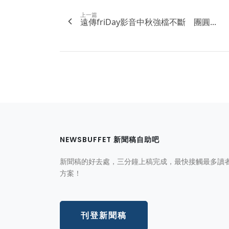
上一篇
遠傳friDay影音中秋強檔不斷 團圓...
NEWSBUFFET 新聞稿自助吧
新聞稿的好去處，三分鐘上稿完成，最快接觸最多讀
方案！
刊登新聞稿