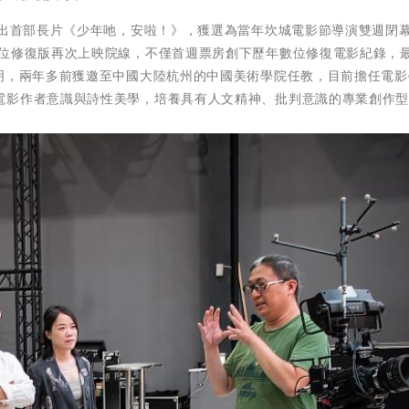
推出首部長片《少年吔，安啦！》，獲選為當年坎城電影節導演雙週閉
數位修復版再次上映院線，不僅首週票房創下歷年數位修復電影紀錄，
小明，兩年多前獲邀至中國大陸杭州的中國美術學院任教，目前擔任電影
電影作者意識與詩性美學，培養具有人文精神、批判意識的專業創作