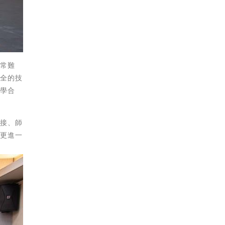
非常難
齊全的技
產學合
對接、師
有更進一