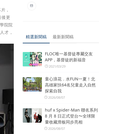
幕片，
最後更
學院院
型人才，
精選新聞稿
最新新聞稿
FLOC唯一基督徒專屬交友
APP，基督徒的新福音
2021/03/29
童心浪花．水FUN一夏！北
高雄家扶64名兒童走入自然
探索自我
2026/08/07
huf x Spider-Man 聯名系列
8 月 8 日正式登台〜全球限
量收藏滑板同步亮相
2026/08/07