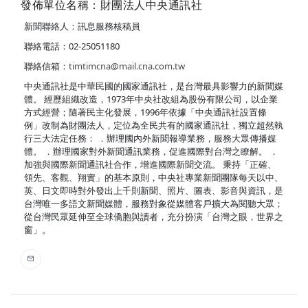
發佈單位名稱：財團法人中央通訊社
新聞聯絡人：訊息服務核稿員
聯絡電話：02-25051180
聯絡信箱：
timtimcna@mail.cna.com.tw
中央通訊社是中華民國的國家通訊社，是台灣最具影響力的新聞媒
體。 經歷組織改造，1973年中央社改組為股份有限公司，以企業
方式經營；隨著民主化發展，1996年依據「中央通訊社設置條
例」改制為財團法人，定位為全民共有的國家通訊社，獨立超然執
行三大法定任務： ．辦理國內外新聞報導業務，服務大眾傳播媒
體。 ．辦理國家對外新聞通訊業務，促進國際對台灣之瞭解。 ．
加強與國際新聞通訊社合作，增進國際新聞交流。 秉持「正確、
領先、客觀、翔實」的基本原則，中央社專業新聞團隊每天以中、
英、日文即時對外發出上千則新聞、照片、圖表、影音與資訊，是
台灣唯一多語文新聞媒體，服務對象從媒體客戶擴大為閱聽大眾；
從台灣民眾延伸至全球僑胞與讀者，充分扮演「台灣之眼，世界之
窗」。