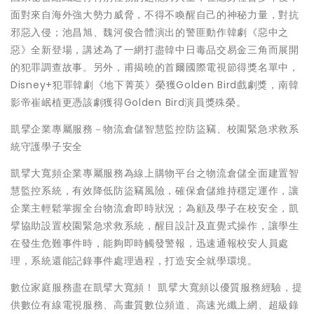
面對來自海外強大勢力威脅，不得不喚醒自己的神秘力量，對抗
邪惡入侵；池昌旭、魏河俊合體演出的警匪動作韓劇《惡中之
惡》全新登場，講述為了一網打盡韓中日毒品交易金三角而展開
的犯罪調查故事。另外，甫揭曉的首爾國際電視節得獎名單中，
Disney+犯罪韓劇《地下菁英》榮獲Golden Bird戲劇獎，南韓
影帝崔岷植更憑該劇獲得Golden Bird演員獎殊榮。
凱擘企業專屬服務－物流倉儲智慧監控防盜竊、校園緊急求救系
統守護學子安全
凱擘大寬頻企業專屬服務為線上購物平台之物流倉儲全面建置智
慧監控系統，有效降低防盜竊風險，確保倉儲維持穩定運作，讓
企業主輕鬆掌握全台物流倉即時狀況；為顧及學子在校安全，凱
擘協助設置校園緊急求救系統，醒目設計及直覺式操作，讓學生
在發生危難事件時，能夠即時觸發警報，迅速通報校安人員處
理，系統還能記錄事件處理過程，打造安全就學環境。
數位家庭服務盡在凱擘大寬頻！ 凱擘大寬頻以優質服務經驗，提
供數位有線電視服務、高畫質數位頻道、高速光纖上網、超級錄