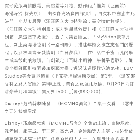
買珍藏版再抽眼霜、美體霜等好禮。動作鉅片推薦《巨齒鯊2：
海溝深淵 搶先版》，由傑森史塔森回歸演出，再次和巨齒鯊生死
決鬥；小朋友最愛《汪汪隊立大功特別篇：高空噴射救援》、
《汪汪隊立大功特別篇：威力狗超威救援》和《汪汪隊立大功特
別篇：急速塞車救援》，親子同樂冒險去。「MyVideo豪華月
租」新上架職場陸劇《一路朝陽》，描述年輕女孩立志奮鬥的歷
程，以及校園青春愛情劇《白日夢我》，在生活中千瘡百孔的學
生成為彼此的救贖。台劇鎖定《百味小廚神：午餐爭霸戰》，通
靈小廚師回到校園參加廚藝大賽，透過味道拯救泳池鬼魂。BBC
Studios美食實境節目《里克斯坦暢遊康沃爾》第3季、《瓊安娜
香料之路大冒險》第1季上線，美食之旅就此展開。9月30日前訂
購豪華月租年繳半價只要1,500元(原價$3,000)。
Disney+超夯韓劇連發 《MOVING異能》全集一次看、《惡中
之惡》接續登場
Disney+現象級韓劇《MOVING異能》全集數上線，由柳承龍、
韓孝周、趙寅成、李正河、高允貞、金道勳等人主演，描述曾於
國家秘密組織進行特別任務的超能力人士，在隱身社會多年後，