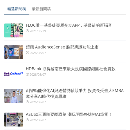
精選新聞稿
最新新聞稿
FLOC唯一基督徒專屬交友APP，基督徒的新福音
2021/03/29
鎧應 AudienceSense 臉部辨識功能上市
2026/08/07
HDBank 取得越南歷來最大規模國際銀團社會貸款
2026/08/07
創智動能強化AI與經營雙軸競爭力 投資長受臺大EMBA
邀分享AI時代投資思維
2026/08/07
ASUSx三麗鷗耍酷聯萌 潮玩開學祭搶抱AI筆電！
2026/08/07