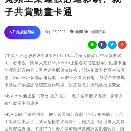
子共賞動畫卡通
Sep 26,2023
新聞
新聞時事
推廣新聞稿
(中央社訊息服務20230926 17:19:47)家人團聚迎中秋就要烤
肉、看電視！凱擘大寬頻MyVideo上架各類必追影劇、動畫卡通
等豐富影音內容，看片送專櫃保養好禮，訂購年繳方案享半價優
惠；Disney+多部話題韓劇，連假一次看更有趣；凱擘企業專屬
服務提供物流倉儲穩定運作環境，設置緊急系統維護校園安全。
MyVideo新上架《芭比 搶先版》 看片送專櫃保養禮、豪華月
租年繳享半價優惠
MyVideo「單點強檔」假期必看粉紅喜劇《芭比 搶先版》，芭
比過著完美人生，某天起怪事接連發生，她決定和肯尼進入真實
世界探索真相。10月17日前看片即可獲得克蘭詩美肌體驗組，購