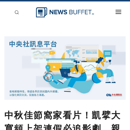
回到首頁
新聞稿分類
登入
刊登
中秋佳節窩家看片！凱擘大
寬頻上架連假必追影劇、親