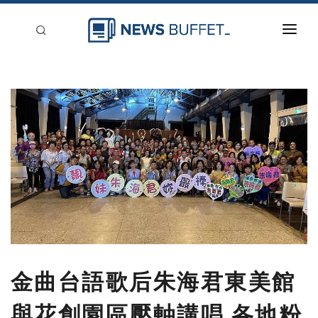
回到首頁
新聞稿分類
登入
刊登
金曲台語歌后朱海君東美館
與花創園區壓軸講唱 各地粉