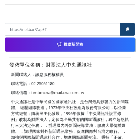
推廣新聞稿
發佈單位名稱：財團法人中央通訊社
新聞聯絡人：訊息服務核稿員
聯絡電話：02-25051180
聯絡信箱：
timtimcna@mail.cna.com.tw
中央通訊社是中華民國的國家通訊社，是台灣最具影響力的新聞媒
體。 經歷組織改造，1973年中央社改組為股份有限公司，以企業
方式經營；隨著民主化發展，1996年依據「中央通訊社設置條
例」改制為財團法人，定位為全民共有的國家通訊社，獨立超然執
行三大法定任務： ．辦理國內外新聞報導業務，服務大眾傳播媒
體。 ．辦理國家對外新聞通訊業務，促進國際對台灣之瞭解。 ．
加強與國際新聞通訊社合作，增進國際新聞交流。 秉持「正確、