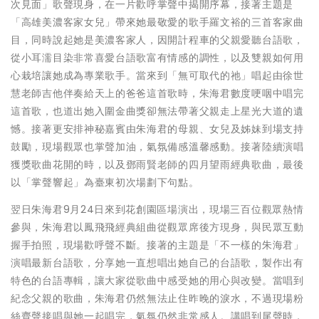
次見面」歌聲現身，在一片歡呼掌聲中揭開序幕，接著主題是
「高雄美濃客家女兒」帶來她最敬愛的歌手羅文裕的三首客家曲
目，同時說起她是美濃客家人，因開計程車的父親愛聽台語歌，
從小耳濡目染非常喜愛台語歌富有情感的調性，以及雙親如何用
心栽培讓她成為專業歌手。當來到「無可取代的祂」唱起由徐世
慧老師吉他伴奏給天上的爸爸這首歌時，朱海君數度哽咽中唱完
這首歌，也道出她入圍金曲獎卻無法帶著父親走上星光大道的遺
憾。接著更安排神秘嘉賓由朱海君的母親、女兒及姊妹到場支持
鼓勵，現場觀眾也掌聲加油，氣氛備感溫馨感動。接著陸續演唱
獲獎歌曲花開的時，以及鄧雨賢老師的四月望雨經典歌曲，最後
以「掌聲響起」為臺東初次場劃下句點。
翌日朱海君9月24日來到花創園區場演出，現場三百位觀眾熱情
參與，朱海君以鳳飛飛經典組曲從觀眾席後方現身，與民眾互動
握手拍照，現場歡呼聲不斷。接著的主題是「不一樣的朱海君」
演唱最新台語歌，分享她一直想唱出她自己的台語歌，製作出有
特色的台語專輯，讓大家從歌曲中感受她的用心與改變。當唱到
紀念父親的歌曲，朱海君仍然無法止住昨晚的淚水，不過現場粉
絲齊聲接唱與她一起唱完，氣氛仍然非常感人。講唱到尾聲時，