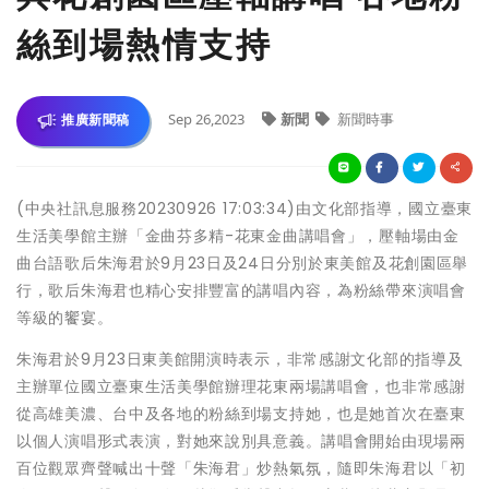
絲到場熱情支持
Sep 26,2023
新聞
新聞時事
推廣新聞稿
(中央社訊息服務20230926 17:03:34)由文化部指導，國立臺東
生活美學館主辦「金曲芬多精-花東金曲講唱會」，壓軸場由金
曲台語歌后朱海君於9月23日及24日分別於東美館及花創園區舉
行，歌后朱海君也精心安排豐富的講唱內容，為粉絲帶來演唱會
等級的饗宴。
朱海君於9月23日東美館開演時表示，非常感謝文化部的指導及
主辦單位國立臺東生活美學館辦理花東兩場講唱會，也非常感謝
從高雄美濃、台中及各地的粉絲到場支持她，也是她首次在臺東
以個人演唱形式表演，對她來說別具意義。講唱會開始由現場兩
百位觀眾齊聲喊出十聲「朱海君」炒熱氣氛，隨即朱海君以「初