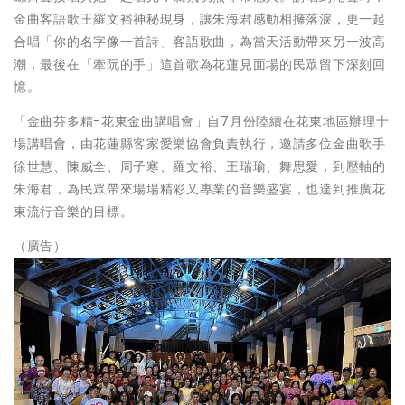
金曲客語歌王羅文裕神秘現身，讓朱海君感動相擁落淚，更一起
合唱「你的名字像一首詩」客語歌曲，為當天活動帶來另一波高
潮，最後在「牽阮的手」這首歌為花蓮見面場的民眾留下深刻回
憶。
「金曲芬多精-花東金曲講唱會」自7月份陸續在花東地區辦理十
場講唱會，由花蓮縣客家愛樂協會負責執行，邀請多位金曲歌手
徐世慧、陳威全、周子寒、羅文裕、王瑞瑜、舞思愛，到壓軸的
朱海君，為民眾帶來場場精彩又專業的音樂盛宴，也達到推廣花
東流行音樂的目標。
（廣告）