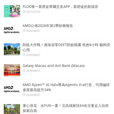
FLOC唯一基督徒專屬交友APP，基督徒的新福音
2021/03/29
AMD公佈2026年第2季財務報告
2026/08/07
防蚊大作戰！臭味滾零DEET防蚊噴霧 長效8小時 貓狗安
心用
2026/08/07
Galaxy Macau and Ant Bank (Macao)
2026/08/07
AMD Ryzen™ AI Halo專為Agentic Era打造，代理編排
速度最高提升34%
2026/08/07
童心浪花．水FUN一夏！北高雄家扶64名兒童走入自然
探索自我