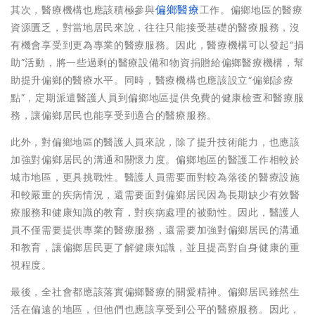
其次，醫療機構也應該積極參與
偏鄉醫療
工作。偏鄉地區的醫療
資源匱乏，對當地居民來說，往往只能接受基礎的醫療服務，沒
有機會享受到更為專業的醫療服務。因此，醫療機構可以發起“捐
助”活動，將一些過剩的醫療設備和物資捐贈給偏鄉醫療機構，幫
助提升偏鄉的醫療水平。同時，醫療機構也應該設立“偏鄉診療
點”，定期派遣醫護人員到偏鄉地區提供免費的健康檢查和醫療服
務，讓偏鄉居民也能享受到適合的醫療服務。
此外，對偏鄉地區的醫護人員來說，除了提升技術能力，也應該
加強對偏鄉居民的溝通和關懷力度。偏鄉地區的醫護工作相較於
城市地區，更具挑戰性。醫護人員需要面對較為落後的醫療設施
和較嚴重的疾病情況，還需要面對偏鄉居民因為長期缺少有效醫
療服務和健康知識的教育，對疾病處理的被動性。因此，醫護人
員不僅需要提供專業的醫療服務，還需要加強對偏鄉居民的溝通
和教育，讓偏鄉居民更了解健康知識，並且提高對自身健康的重
視程度。
最後，全社會都應該落實偏鄉醫療的關愛精神。偏鄉居民雖然生
活在偏遠的地區，但他們也應該享受到公平的醫療服務。因此，