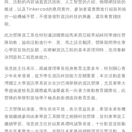
與。活動的內容涵蓋資訊技術、人工智慧的介紹、物聯網技術的
概述，以及Tinkercad的應用實作。參加者還實際進行組裝和操
控一組機械手臂，不僅激發對資訊科技的興趣，還培養實踐技
能。
此次營隊資工系也特別邀請國際組馬來西亞籍李紹綺同學擔任營
隊助教，協助活動進行中、英、馬之語言翻譯。營隊期間學生專
心學習並熱烈反饋，在瞭解資訊工程的基本原理同時，也培養解
決問題和工程思維能力。
張意政主任表示，羅威傑理事長投身教育志業多年，特別關心青
少年未來發展，提升學生資訊科技能力至關重要，本次活動是臺
灣國立大學資訊學系首次在沙巴洲舉辦的資訊營隊，尤其東華大
學趙涵捷校長及國際處馬遠榮處長一向著力推動教育國際化，此
營隊的舉辦對當地學子極具創新價值與教育意義。
三天營隊結束後，學生依依不捨，表示受益良多，希望未來有機
會能繼續參與由東華資工系辦理之相關科技營隊，並到東華資工
繼續學習。張意政主任於結業典禮時誠摯表達，十分歡迎並鼓勵
學生至東華進一步深造，並期許未來將持續辦理資訊營活動，為