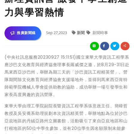
力與學習熱情
Sep 27,2023
新聞
新聞時事
推廣新聞稿
(中央社訊息服務20230927 15:11:51)國立東華大學資訊工程學系
應沙巴文化教育與經濟協會理事長羅威傑之邀，於8月29-31日赴
馬來西亞沙巴州，舉辦為期三天的「沙巴資訊工程精英營」。營
隊期間除文化教育與經濟協會支援場地外，並得到馬來西亞肯特
師範學院機械人學會提供助教的協助，成功舉辦一場引發學生和
家長高度興趣的資訊營隊。
東華大學由理工學院副院長暨資訊工程學系張意政主任、簡暐哲
教授及吳安蕎系助理規劃本次資訊精英營，舉辦地點為位於沙巴
亞庇地區的丹絨亞路州立圖書館，活動吸引了來自亞庇地區和山
打根地區的50位中學生參加，並有20位學生因名額限制未能參