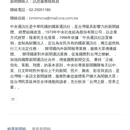
新聞聯絡人：訊息服務核稿員
聯絡電話：02-25051180
聯絡信箱：
timtimcna@mail.cna.com.tw
中央通訊社是中華民國的國家通訊社，是台灣最具影響力的新聞媒
體。 經歷組織改造，1973年中央社改組為股份有限公司，以企業
方式經營；隨著民主化發展，1996年依據「中央通訊社設置條
例」改制為財團法人，定位為全民共有的國家通訊社，獨立超然執
行三大法定任務： ．辦理國內外新聞報導業務，服務大眾傳播媒
體。 ．辦理國家對外新聞通訊業務，促進國際對台灣之瞭解。 ．
加強與國際新聞通訊社合作，增進國際新聞交流。 秉持「正確、
領先、客觀、翔實」的基本原則，中央社專業新聞團隊每天以中、
英、日文即時對外發出上千則新聞、照片、圖表、影音與資訊，是
台灣唯一多語文新聞媒體，服務對象從媒體客戶擴大為閱聽大眾；
從台灣民眾延伸至全球僑胞與讀者，充分扮演「台灣之眼，世界之
窗」。
精選新聞稿
最新新聞稿