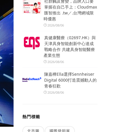
社群觸及會變，品牌入口要
掌握在自己手上：Cloudmax
匯智推出 .tw／.台灣網域限
時優惠
2026/08/06
真健康醫療（02697.HK）與
天津具身智能創新中心達成
戰略合作 共建具身智能醫療
產業生態
2026/08/06
陳嘉樺Ella選擇Sennheiser
Digital 6000打造震撼動人的
青春狂歡
2026/08/06
熱門標籤
北市圖
國際發明展