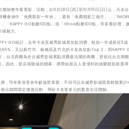
員歡樂抽整年看電影」活動，自9月28日(四)至10月15日(日)止，凡全
有機會抽中「免費觀影一年份」，還有「免費觀影三個月」、「1MORE 
「HAPPY GO點數100點」或「iShow點數100點」等多重好禮，
影城魅力。
PPY GO統計，去年卡友至威秀影城累兌點消費，較前一年成長近5成
5%，又以新竹市、板橋區及竹北的卡友為兌點Top 3；而HAPPY 
析，台北商圈為全台威秀影城累點消費最活躍的商圈，曾前往台北商
店區。因此，新店裕隆城的開幕，將帶給新店人更便利的娛樂觀影新選
的服務，15年來深受各年齡族群喜愛，不但可以在威秀影城買票輕鬆累計H
時推出期間限定優惠活動，帶給卡友更多元的驚喜生活體驗。