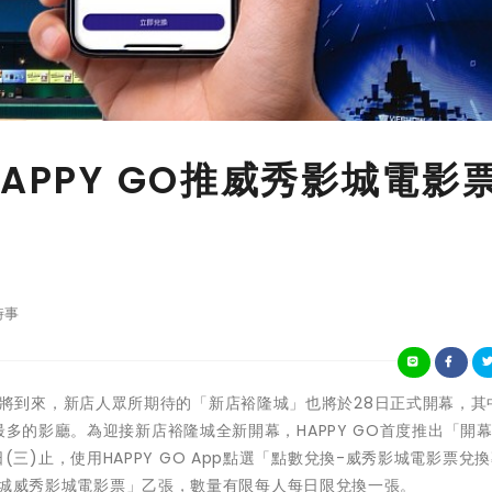
APPY GO推威秀影城電影
時事
中秋連假即將到來，新店人眾所期待的「新店裕隆城」也將於28日正式開幕，其
最多的影廳。為迎接新店裕隆城全新開幕，HAPPY GO首度推出「開
月4日(三)止，使用HAPPY GO App點選「點數兌換-威秀影城電影票兌
店裕隆城威秀影城電影票」乙張，數量有限每人每日限兌換一張。