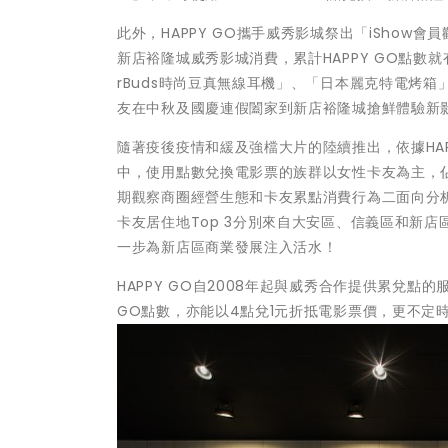
此外，HAPPY GO攜手威秀影城祭出「iShow會
新店裕隆城威秀影城消費，累計HAPPY GO點數就
rBuds時尚豆真無線耳機」、「日本麗克特電烤箱」、
友在中秋及國慶連假闔家到新店裕隆城搶鮮體驗新
隨著疫後疫情和緩及強檔大片的陸續推出，依據HA
中，使用點數兌換電影票的族群以女性卡友為主，佔6
期觀察商圈經營生態和卡友累點消費行為二面向分
卡友居住地Top 3分別來自大安區、信義區和新
一步為新店區商業發展注入活水！
HAPPY GO自2008年起與威秀合作提供累兌點
GO點數，亦能以4點兌1元折抵電影票價，更不定