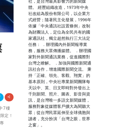
社，是台灣最具影響力的新聞媒
體。 經歷組織改造，1973年中央
社改組為股份有限公司，以企業方
式經營；隨著民主化發展，1996年
依據「中央通訊社設置條例」改制
為財團法人，定位為全民共有的國
家通訊社，獨立超然執行三大法定
任務： ．辦理國內外新聞報導業
票
務，服務大眾傳播媒體。 ．辦理國
家對外新聞通訊業務，促進國際對
台灣之瞭解。 ．加強與國際新聞通
訊社合作，增進國際新聞交流。 秉
持「正確、領先、客觀、翔實」的
基本原則，中央社專業新聞團隊每
天以中、英、日文即時對外發出上
千則新聞、照片、圖表、影音與資
訊，是台灣唯一多語文新聞媒體，
服務對象從媒體客戶擴大為閱聽大
中7樓
眾；從台灣民眾延伸至全球僑胞與
幕限定！
讀者，充分扮演「台灣之眼，世界
換專
之窗」。