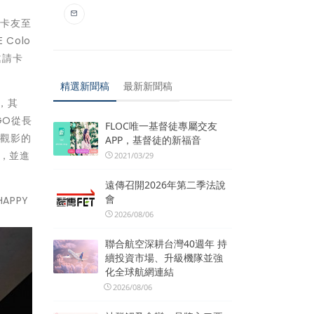
台卡友至
Colo
邀請卡
精選新聞稿
最新新聞稿
，其
GO從長
FLOC唯一基督徒專屬交友
圈觀影的
APP，基督徒的新福音
擇，並進
2021/03/29
遠傳召開2026年第二季法說
會
APPY
2026/08/06
聯合航空深耕台灣40週年 持
續投資市場、升級機隊並強
化全球航網連結
2026/08/06