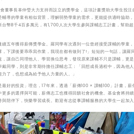
教基金會董事長辜仲瑩大力支持而設立的獎學金，這項計畫獎助大學生投注
受輔導的學童有相似背景，理解弱勢學童的需求，更能提供適時協助
幣8千4百多萬元，有1,700人次大學生參與課輔志工計畫，幫助超過
連續五年獲得薪傳獎學金。羅同學有次遇到一位曾經接受課輔的學童
課，下課後要乖乖寫作業，我現在都有做到了!」短短的一句話，讓羅
處，讓自己同理他人、學習換位思考，發現原來課輔不只是課輔，更
學戴同學，則是非常期待擔任課輔志工：「回想成長過程中，因為他
能力了，也想成為給予他人力量的人。」
好的投資」理念，17年來，透過「薪傳100 × 課輔100」計畫，薪
中更多的選擇與可能，薪傳志工也獲得回饋社會的機會。基金會將持
持與陪伴下，快樂學習成長。歡迎有志從事課輔服務的大學生一起加