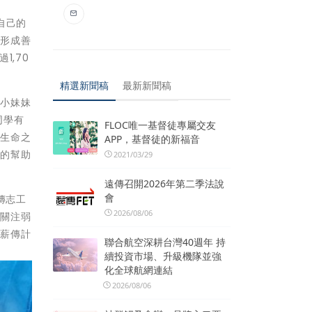
自己的
，形成善
1,70
精選新聞稿
最新新聞稿
，小妹妹
同學有
FLOC唯一基督徒專屬交友
是生命之
APP，基督徒的新福音
人的幫助
2021/03/29
遠傳召開2026年第二季法說
會
傳志工
2026/08/06
續關注弱
入薪傳計
聯合航空深耕台灣40週年 持
續投資市場、升級機隊並強
化全球航網連結
2026/08/06