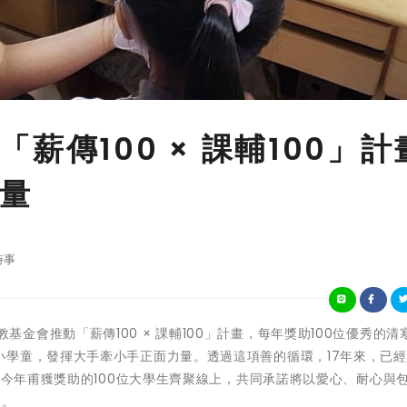
薪傳100 × 課輔100」計
量
時事
開發文教基金會推動「薪傳100 × 課輔100」計畫，每年獎助100位優秀的
小學童，發揮大手牽小手正面力量。透過這項善的循環，17年來，已
，今年甫獲獎助的100位大學生齊聚線上，共同承諾將以愛心、耐心與
來。