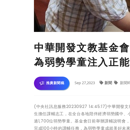
中華開發文教基金會「
為弱勢學童注入正能
Sep 27,2023
新聞
新聞
推廣新聞稿
(中央社訊息服務20230927 14:45:17)中華
生擔任課輔志工，在全台各地陪伴經濟弱勢國中、
過1,700位弱勢學童。基金會日前舉辦課輔說明會
完成100小時的課輔任務，為弱勢學童成就美好未