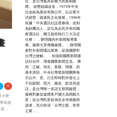
社，是台灣最具影響力的新聞媒
體。 經歷組織改造，1973年中央
社改組為股份有限公司，以企業方
式經營；隨著民主化發展，1996年
依據「中央通訊社設置條例」改制
為財團法人，定位為全民共有的國
家通訊社，獨立超然執行三大法定
任務： ．辦理國內外新聞報導業
畫
務，服務大眾傳播媒體。 ．辦理國
家對外新聞通訊業務，促進國際對
台灣之瞭解。 ．加強與國際新聞通
訊社合作，增進國際新聞交流。 秉
持「正確、領先、客觀、翔實」的
基本原則，中央社專業新聞團隊每
天以中、英、日文即時對外發出上
千則新聞、照片、圖表、影音與資
訊，是台灣唯一多語文新聞媒體，
服務對象從媒體客戶擴大為閱聽大
清寒大學
眾；從台灣民眾延伸至全球僑胞與
經幫助超
讀者，充分扮演「台灣之眼，世界
包容，
之窗」。