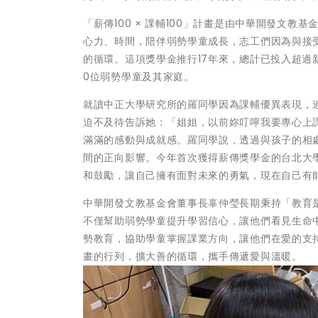
「薪傳100 × 課輔100」計畫是由中華開發文
心力、時間，陪伴弱勢學童成長，志工們因為與接
的循環。這項獎學金推行17年來，總計已投入超過新台
0位弱勢學童及其家庭。
就讀中正大學研究所的羅同學因為課輔優異表現，
迫不及待告訴她：「姐姐，以前妳叮嚀我要專心上
滿滿的感動與成就感。羅同學說，透過與孩子的相
間的正向影響。今年首次獲得薪傳獎學金的台北大
和鼓勵，讓自己擁有面對未來的勇氣，現在自己有
中華開發文教基金會董事長辜仲瑩長期秉持「教育是最
不僅幫助弱勢學童提升學習信心，讓他們看見生命
勢教育，協助學童掌握課業方向，讓他們在愛的支
畫的行列，擴大善的循環，攜手傳遞愛與溫暖。