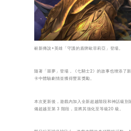
嶄新傳說+英雄「守護的盾牌歐菲莉亞」登場。
隨著「噩夢」登場，《七騎士2》的故事也增添了
卡中體驗劇情並獲得豐富獎勵。
本次更新後，遊戲內加入全新超越階段和神話級別
備超越至第 3 階段，並將其強化至等級20 級。