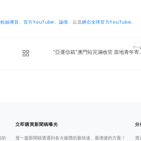
ok粉絲專頁
、
官方YouTube
、
論壇
、以及
網石全球官方YouTube
。
下一
"亞運信箱"澳門站完滿收官 當地青年寄..
立即購買新聞稿曝光
分
者的
發一篇新聞稿透通到各大媒體的最快速、最便捷的方案！
透