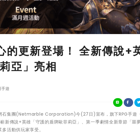
心的更新登場！ 全新傳說+
莉亞」亮相
與手遊
Netmarble Corporation)今(27日)宣布，旗下RPG手遊
含嶄新傳說+英雄「守護的盾牌歐菲莉亞」、第一季劇情全新章節「噩
眾多活動供玩家享受。