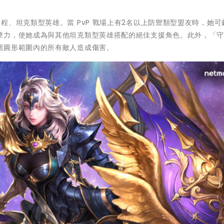
程、坦克類型英雄。當 PvP 戰場上有2名以上防禦類型盟友時，她可
擊力，使她成為與其他坦克類型英雄搭配的絕佳支援角色。此外，「
圍圓形範圍內的所有敵人造成傷害。