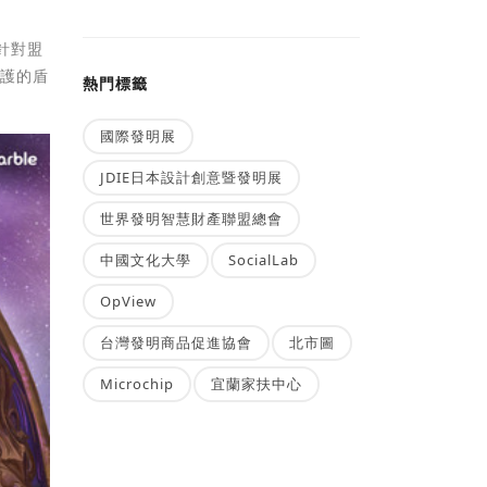
針對盟
守護的盾
熱門標籤
國際發明展
JDIE日本設計創意暨發明展
世界發明智慧財產聯盟總會
中國文化大學
SocialLab
OpView
台灣發明商品促進協會
北市圖
Microchip
宜蘭家扶中心