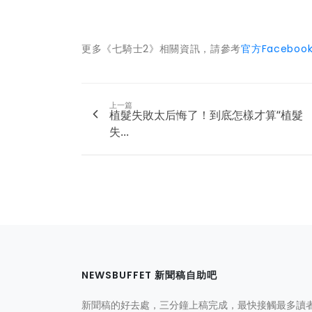
更多《七騎士2》相關資訊，請參考
官方Facebo
上一篇
植髮失敗太后悔了！到底怎樣才算“植髮
失...
NEWSBUFFET 新聞稿自助吧
新聞稿的好去處，三分鐘上稿完成，最快接觸最多讀