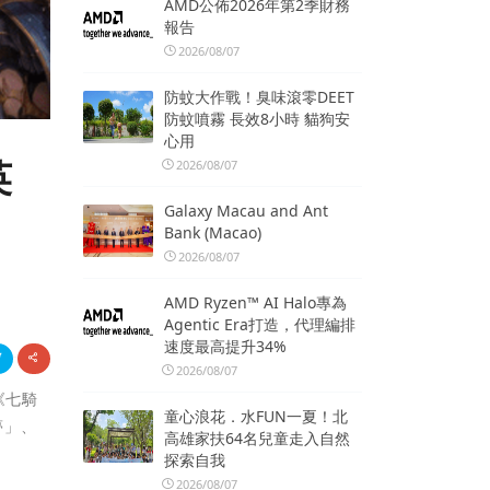
AMD公佈2026年第2季財務
報告
2026/08/07
防蚊大作戰！臭味滾零DEET
防蚊噴霧 長效8小時 貓狗安
心用
英
2026/08/07
Galaxy Macau and Ant
Bank (Macao)
2026/08/07
AMD Ryzen™ AI Halo專為
Agentic Era打造，代理編排
速度最高提升34%
2026/08/07
《七騎
童心浪花．水FUN一夏！北
夢」、
高雄家扶64名兒童走入自然
探索自我
2026/08/07