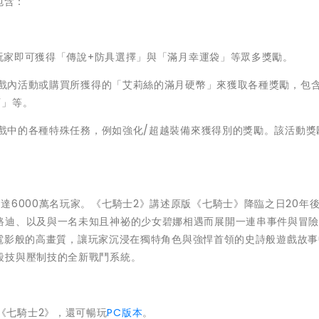
包含：
玩家即可獲得「傳說+防具選擇」與「滿月幸運袋」等眾多獎勵。
戲內活動或購買所獲得的「艾莉絲的滿月硬幣」來獲取各種獎勵，包
石」等。
戲中的各種特殊任務，例如強化/超越裝備來獲得別的獎勵。該活動獎
。
達6000萬名玩家。《七騎士2》講述原版《七騎士》降臨之日20年
路迪、以及與一名未知且神祕的少女碧娜相遇而展開一連串事件與冒
、如電影般的高畫質，讓玩家沉浸在獨特角色與強悍首領的史詩般遊戲故
殺技與壓制技的全新戰鬥系統。
《七騎士2》，還可暢玩
PC版本
。