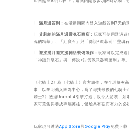
即日起至10月12日止，遊戲內開啟多項限時活動，
l
滿月週簽到：
在活動期間內登入遊戲簽到7天的
l
艾莉絲的滿月週靈魂石商店：
玩家可使用透過遊
魂的精華」、「紅寶石」與「傳說+歐菲莉亞靈魂
l
迎接滿月週支援神話裝備製作：
玩家可以完成遊
「神話升級石」與「傳說+討伐戰武器研磨劑」等
《七騎士2》為《七騎士》官方續作，在全球擁有高
事，以黎明傭兵團為中心，爲了尋找最後的七騎士
騎士2》透過Unreal 4引擎打造，以令人驚嘆
家可蒐集與養成專屬英雄，體驗具有強而有力的必
玩家現可透過
App Store
與
Google Play
免費下載