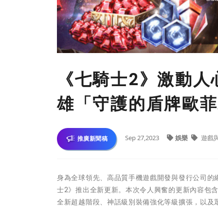
《七騎士2》激動人
雄「守護的盾牌歐菲
Sep 27,2023
娛樂
遊戲
推廣新聞稿
身為全球領先、高品質手機遊戲開發與發行公司的網石集團(
士2》推出全新更新。本次令人興奮的更新內容包
全新超越階段、神話級別裝備強化等級擴張，以及