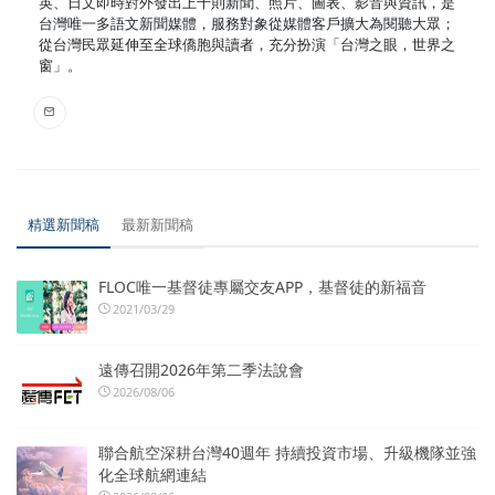
英、日文即時對外發出上千則新聞、照片、圖表、影音與資訊，是
台灣唯一多語文新聞媒體，服務對象從媒體客戶擴大為閱聽大眾；
從台灣民眾延伸至全球僑胞與讀者，充分扮演「台灣之眼，世界之
窗」。
精選新聞稿
最新新聞稿
FLOC唯一基督徒專屬交友APP，基督徒的新福音
2021/03/29
遠傳召開2026年第二季法說會
2026/08/06
聯合航空深耕台灣40週年 持續投資市場、升級機隊並強
化全球航網連結