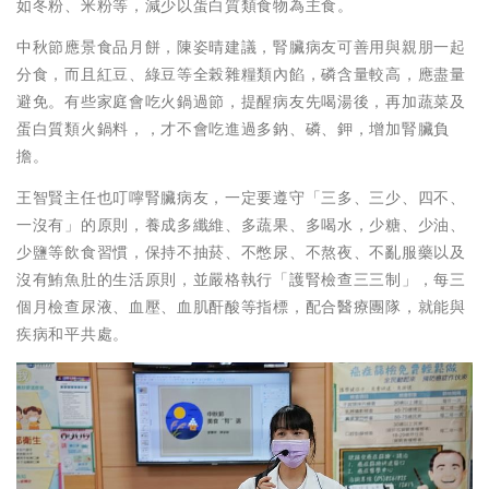
如冬粉、米粉等，減少以蛋白質類食物為主食。
中秋節應景食品月餅，陳姿晴建議，腎臟病友可善用與親朋一起
分食，而且紅豆、綠豆等全榖雜糧類內餡，磷含量較高，應盡量
避免。有些家庭會吃火鍋過節，提醒病友先喝湯後，再加蔬菜及
蛋白質類火鍋料，，才不會吃進過多鈉、磷、鉀，增加腎臟負
擔。
王智賢主任也叮嚀腎臟病友，一定要遵守「三多、三少、四不、
一沒有」的原則，養成多纖維、多蔬果、多喝水，少糖、少油、
少鹽等飲食習慣，保持不抽菸、不憋尿、不熬夜、不亂服藥以及
沒有鮪魚肚的生活原則，並嚴格執行「護腎檢查三三制」，每三
個月檢查尿液、血壓、血肌酐酸等指標，配合醫療團隊，就能與
疾病和平共處。