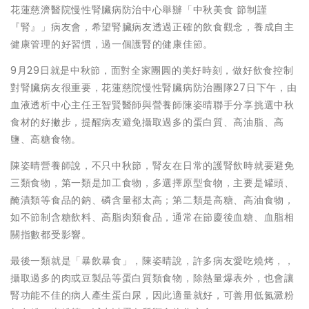
花蓮慈濟醫院慢性腎臟病防治中心舉辦「中秋美食 節制謹
『腎』」病友會，希望腎臟病友透過正確的飲食觀念，養成自主
健康管理的好習慣，過一個護腎的健康佳節。
9月29日就是中秋節，面對全家團圓的美好時刻，做好飲食控制
對腎臟病友很重要，花蓮慈院慢性腎臟病防治團隊27日下午，由
血液透析中心主任王智賢醫師與營養師陳姿晴聯手分享挑選中秋
食材的好撇步，提醒病友避免攝取過多的蛋白質、高油脂、高
鹽、高糖食物。
陳姿晴營養師說，不只中秋節，腎友在日常的護腎飲時就要避免
三類食物，第一類是加工食物，多選擇原型食物，主要是罐頭、
醃漬類等食品的鈉、磷含量都太高；第二類是高糖、高油食物，
如不節制含糖飲料、高脂肉類食品，通常在節慶後血糖、血脂相
關指數都受影響。
最後一類就是「暴飲暴食」，陳姿晴說，許多病友愛吃燒烤，，
攝取過多的肉或豆製品等蛋白質類食物，除熱量爆表外，也會讓
腎功能不佳的病人產生蛋白尿，因此適量就好，可善用低氮澱粉