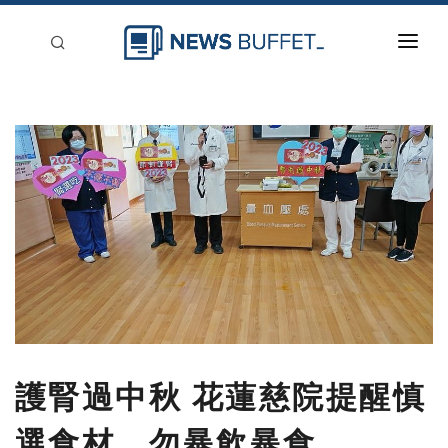
回到首頁
新聞稿分類
登入
刊登
護腎過中秋 花蓮慈院提醒慎
選食材、勿暴飲暴食