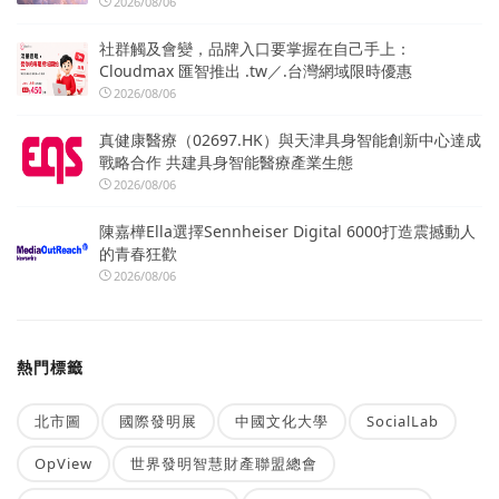
2026/08/06
社群觸及會變，品牌入口要掌握在自己手上：
Cloudmax 匯智推出 .tw／.台灣網域限時優惠
2026/08/06
真健康醫療（02697.HK）與天津具身智能創新中心達成
戰略合作 共建具身智能醫療產業生態
2026/08/06
陳嘉樺Ella選擇Sennheiser Digital 6000打造震撼動人
的青春狂歡
2026/08/06
熱門標籤
北市圖
國際發明展
中國文化大學
SocialLab
OpView
世界發明智慧財產聯盟總會