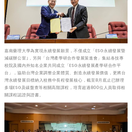
嘉南藥理大學為實現永續發展願景，不僅成立「ESG永續發展暨
減碳辦公室｣，另與「台灣產學研合作發展策進會」集結各技專
校院及國內外知名企業共同成立「ESG永續發展產學研合作平
台」，協助台灣企業調整企業體質、創造永續發展價值，更將台
灣永續發展目標納入校務中長程發展核心，截至8月底止已辦理
多場ESG及碳盤查等相關高階課程，培育超過800位人員取得相
關課程認證與證書。