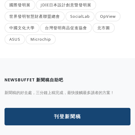
國際發明展
JDIE日本設計創意暨發明展
世界發明智慧財產聯盟總會
SocialLab
OpView
中國文化大學
台灣發明商品促進協會
北市圖
ASUS
Microchip
NEWSBUFFET 新聞稿自助吧
新聞稿的好去處，三分鐘上稿完成，最快接觸最多讀者的方案！
刊登新聞稿