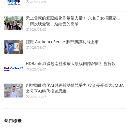
2026/08/09
天上父親的愛延續化作希望力量！ 六名子女捐贈家扶
「南投映全號」延續善的循環
2026/08/08
鎧應 AudienceSense 臉部辨識功能上市
2026/08/07
HDBank 取得越南歷來最大規模國際銀團社會貸款
2026/08/07
創智動能強化AI與經營雙軸競爭力 投資長受臺大EMBA
邀分享AI時代投資思維
2026/08/07
熱門標籤