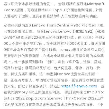
器（可帶來水晶般清晰的音質）。 會議通話底座通過Microsoft
Teams認證，可透過標準USB Type-C介面連接到電腦，針對
人聲進行了微調，並具有回聲消除和人工智慧噪音抑制功能。
定價和供應情況6 Lenovo ThinkCentre M90a Pro Gen 4現
已在部分市場上市。 關於Lenovo Lenovo (HKSE: 992) (ADR:
LNVGY)是收入達620億美元的全球科技巨擘，在《財星》全球5
00大企業中排名第217位，在全球聘有77,000名員工，每天在18
0個市場為數百萬名客戶提供服務。Lenovo專注於為所有人提供
更智慧科技的宏偉願景，在成為全球最大個人電腦公司的成功基
礎上，進一步擴展到推動 「新IT」科技（客戶端、邊緣、雲端、
網路和智慧）發展的成長領域，包括伺服器、儲存、行動、軟
體、解決方案和服務。這一轉型與Lenovo改變世界的創新一
起，正在為每個人、每個地方營造更包容、更值得信賴和更智慧
的未來。如欲了解更多資訊，請造訪
https://lenovo.com
，並
在我們的StoryHub上閱讀最新消息。 1統計資料來自BYOD Sta
tistics 2022 Zippia.com 2Lenovo ThinkCentre 2022工作
場所變化調查 3實際傳送速率因裝置速度等多種因素而異。 4不