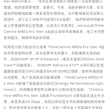
eev Menon表示：「現代企業需要的不僅僅是一台高性能個人
電腦，他們還需要智慧、直覺式、可靠、高效的解決方案，並支
援他們順暢地創建一個多裝置生態系統。在不斷發展的混合辦公
環境中，員工在工作時平均使用2.5台裝置1 ，他們希望同時獲得
桌上型電腦和筆記型電腦，以提高工作效率2。Lenovo的Think
Centre M90a Pro Gen 4就是企業尋求相乘效果，使工作空間
更加靈活、精簡和高效的答案。」
利用強大能力創造非凡成果 ThinkCentre M90a Pro Gen 4提
供所需效能和結果，並在必要時支持擴大。其配備最先進的組
件，包括Intel® vPro® Enterprise（最高支援第13代Gen Intel
Core™ i9處理器）、NVIDIA® GeForce RTX™ 4050筆記型電
腦圖形處理器(GPU)和最高64GB DDR5記憶體，隨時準備迎接
任何挑戰。為了使系統達到最優狀態，ThinkCentre M90a Pr
o Gen 4配備了能效最佳化程式(Energy Performance Opti
mizer)，利用機器學習對任務進行分類並提升效能。 ThinkCe
ntre M90a Pro Gen 4透過Thunderbolt 4實現超高速文件共
用，速度高達40 Gbps，使視訊和巨型文件的傳輸變得輕而易舉
3。對於要求更高的專業人士，這款一體式桌上型電腦可支援額