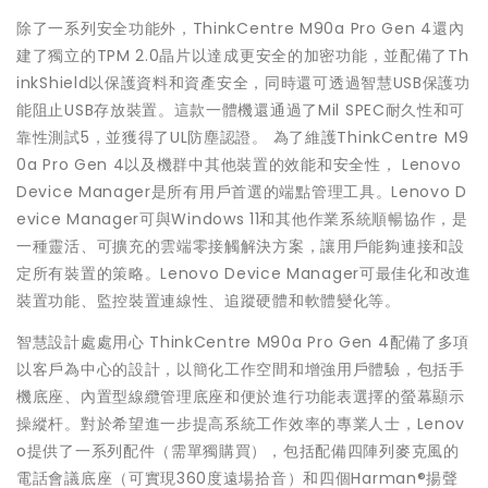
除了一系列安全功能外，ThinkCentre M90a Pro Gen 4還內
建了獨立的TPM 2.0晶片以達成更安全的加密功能，並配備了Th
inkShield以保護資料和資產安全，同時還可透過智慧USB保護功
能阻止USB存放裝置。這款一體機還通過了Mil SPEC耐久性和可
靠性測試5，並獲得了UL防塵認證。 為了維護ThinkCentre M9
0a Pro Gen 4以及機群中其他裝置的效能和安全性， Lenovo
Device Manager是所有用戶首選的端點管理工具。Lenovo D
evice Manager可與Windows 11和其他作業系統順暢協作，是
一種靈活、可擴充的雲端零接觸解決方案，讓用戶能夠連接和設
定所有裝置的策略。Lenovo Device Manager可最佳化和改進
裝置功能、監控裝置連線性、追蹤硬體和軟體變化等。
智慧設計處處用心 ThinkCentre M90a Pro Gen 4配備了多項
以客戶為中心的設計，以簡化工作空間和增強用戶體驗，包括手
機底座、內置型線纜管理底座和便於進行功能表選擇的螢幕顯示
操縱杆。對於希望進一步提高系統工作效率的專業人士，Lenov
o提供了一系列配件（需單獨購買），包括配備四陣列麥克風的
電話會議底座（可實現360度遠場拾音）和四個Harman®揚聲