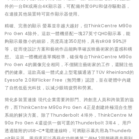
外的一台8K或兩台4K顯示器，可配備外置GPU和儲存驅動器，
在連接其他裝置時可當作顯示器使用。
精確、完善的顯示 螢幕並非越大越好，但ThinkCentre M90a
Pro Gen 4除外。這款一體機搭配一塊27英寸QHD顯示幕，能
夠顯示最微小的細節，亮度高達350尼特，具有sRGB 99%評
等，從而使設計方案和藝術作品能夠準確反映藝術家的靈感和構
想。 這款一體機經過單獨校準，確保每台ThinkCentre M90a
Pro Gen 4的圖像完全相同，不僅關注藝術家的工作，還關注他
們的健康。這款高級一體式桌上型電腦通過了TÜV Rheinland的
Eyesafe 2.0和Flicker Free（無閃爍）認證，並在硬體中內建
了自然低藍光科技，以減少眼睛疲勞和勞累。
簡化多裝置連接 現代企業需要跨部門、跨創意人員和跨裝置的協
作，而ThinkCentre M90a Pro Gen 4正是創建終極混合生態
系統的解決方案。除了Thunderbolt 4埠外，ThinkCentre M
90a Pro Gen 4還提供一個可選的Thunderbolt 3埠4 。用戶
透過隨附的USB-C®電纜連線時，可將顯示幕共用為Thunderb
olt顯示器。用戶還可以憑藉此功能將第二個M.2固態硬碟共用到