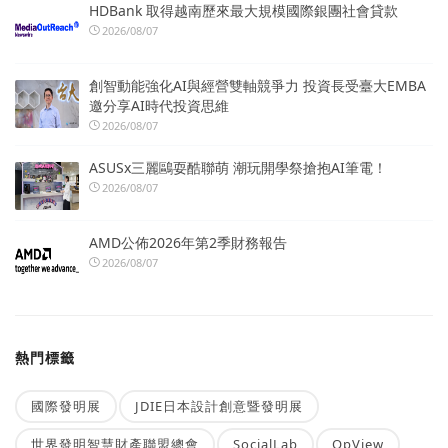
HDBank 取得越南歷來最大規模國際銀團社會貸款
2026/08/07
創智動能強化AI與經營雙軸競爭力 投資長受臺大EMBA
邀分享AI時代投資思維
2026/08/07
ASUSx三麗鷗耍酷聯萌 潮玩開學祭搶抱AI筆電！
2026/08/07
AMD公佈2026年第2季財務報告
2026/08/07
熱門標籤
國際發明展
JDIE日本設計創意暨發明展
世界發明智慧財產聯盟總會
SocialLab
OpView