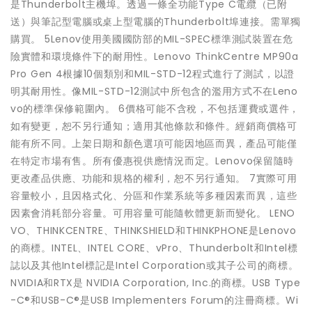
是Thunderbolt主機埠。透過一條全功能Type C電纜（已附
送）與筆記型電腦或桌上型電腦的Thunderbolt埠連接。需單獨
購買。 5Lenov使用美國國防部的MIL-SPEC標準測試裝置在危
險實體和環境條件下的耐用性。Lenovo ThinkCentre MP90a
Pro Gen 4根據10個類別和MIL-STD-12程式進行了測試，以證
明其耐用性。像MIL-STD-12測試中所包含的濫用方式不在Leno
vo的標準保修範圍內。 6價格可能不含稅，不包括運費或選件，
如有變更，恕不另行通知；適用其他條款和條件。經銷商價格可
能有所不同。上架日期和顏色選項可能因地區而異，產品可能僅
在特定市場有售。所有優惠視供應情況而定。Lenovo保留隨時
更改產品供應、功能和規格的權利，恕不另行通知。 7實際可用
容量較小，且因格式化、分區和作業系統等多種因素而異，這些
因素會消耗部分容量。可用容量可能隨軟體更新而變化。 LENO
VO、THINKCENTRE、THINKSHIELD和THINKPHONE是Lenovo
的商標。INTEL、INTEL CORE、vPro、Thunderbolt和Intel標
誌以及其他Intel標記是Intel Corporation或其子公司的商標。
NVIDIA和RTX是 NVIDIA Corporation, Inc.的商標。USB Type
-C®和USB-C®是USB Implementers Forum的注冊商標。Wi