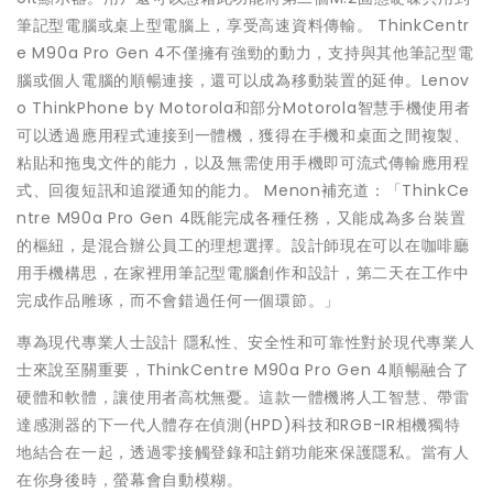
筆記型電腦或桌上型電腦上，享受高速資料傳輸。 ThinkCentr
e M90a Pro Gen 4不僅擁有強勁的動力，支持與其他筆記型電
腦或個人電腦的順暢連接，還可以成為移動裝置的延伸。Lenov
o ThinkPhone by Motorola和部分Motorola智慧手機使用者
可以透過應用程式連接到一體機，獲得在手機和桌面之間複製、
粘貼和拖曳文件的能力，以及無需使用手機即可流式傳輸應用程
式、回復短訊和追蹤通知的能力。 Menon補充道：「ThinkCe
ntre M90a Pro Gen 4既能完成各種任務，又能成為多台裝置
的樞紐，是混合辦公員工的理想選擇。設計師現在可以在咖啡廳
用手機構思，在家裡用筆記型電腦創作和設計，第二天在工作中
完成作品雕琢，而不會錯過任何一個環節。」
專為現代專業人士設計 隱私性、安全性和可靠性對於現代專業人
士來說至關重要，ThinkCentre M90a Pro Gen 4順暢融合了
硬體和軟體，讓使用者高枕無憂。這款一體機將人工智慧、帶雷
達感測器的下一代人體存在偵測(HPD)科技和RGB-IR相機獨特
地結合在一起，透過零接觸登錄和註銷功能來保護隱私。當有人
在你身後時，螢幕會自動模糊。