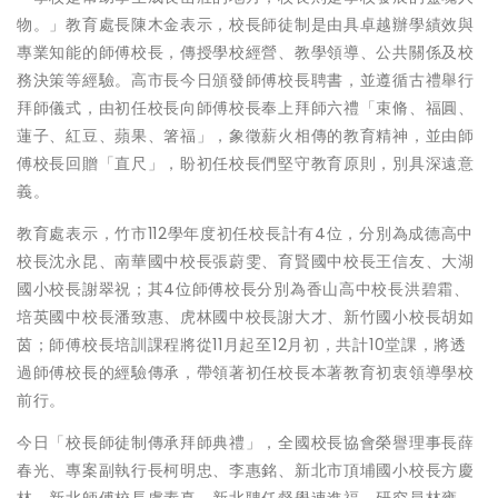
物。」教育處長陳木金表示，校長師徒制是由具卓越辦學績效與
專業知能的師傅校長，傳授學校經營、教學領導、公共關係及校
務決策等經驗。高市長今日頒發師傅校長聘書，並遵循古禮舉行
拜師儀式，由初任校長向師傅校長奉上拜師六禮「束脩、福圓、
蓮子、紅豆、蘋果、箸福」，象徵薪火相傳的教育精神，並由師
傅校長回贈「直尺」，盼初任校長們堅守教育原則，別具深遠意
義。
教育處表示，竹市112學年度初任校長計有4位，分別為成德高中
校長沈永昆、南華國中校長張蔚雯、育賢國中校長王信友、大湖
國小校長謝翠祝；其4位師傅校長分別為香山高中校長洪碧霜、
培英國中校長潘致惠、虎林國中校長謝大才、新竹國小校長胡如
茵；師傅校長培訓課程將從11月起至12月初，共計10堂課，將透
過師傅校長的經驗傳承，帶領著初任校長本著教育初衷領導學校
前行。
今日「校長師徒制傳承拜師典禮」，全國校長協會榮譽理事長薛
春光、專案副執行長柯明忠、李惠銘、新北市頂埔國小校長方慶
林、新北師傅校長盧素真、新北聘任督學連進福、研究員林雍