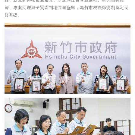
智、專案助理游子賢皆到場共襄盛舉，為竹市校長師徒制奠定良
好基礎。