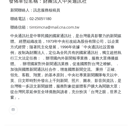
發佈單位名稱：財團法人中央通訊社
新聞聯絡人：訊息服務核稿員
聯絡電話：02-25051180
聯絡信箱：
timtimcna@mail.cna.com.tw
中央通訊社是中華民國的國家通訊社，是台灣最具影響力的新聞媒
體。 經歷組織改造，1973年中央社改組為股份有限公司，以企業
方式經營；隨著民主化發展，1996年依據「中央通訊社設置條
例」改制為財團法人，定位為全民共有的國家通訊社，獨立超然執
行三大法定任務： ．辦理國內外新聞報導業務，服務大眾傳播媒
體。 ．辦理國家對外新聞通訊業務，促進國際對台灣之瞭解。 ．
加強與國際新聞通訊社合作，增進國際新聞交流。 秉持「正確、
領先、客觀、翔實」的基本原則，中央社專業新聞團隊每天以中、
英、日文即時對外發出上千則新聞、照片、圖表、影音與資訊，是
台灣唯一多語文新聞媒體，服務對象從媒體客戶擴大為閱聽大眾；
從台灣民眾延伸至全球僑胞與讀者，充分扮演「台灣之眼，世界之
窗」。