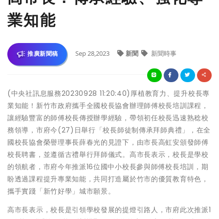
業知能
Sep 28,2023
新聞
新聞時事
推廣新聞稿
(中央社訊息服務20230928 11:20:40)厚植教育力、提升校長專
業知能！新竹市政府攜手全國校長協會辦理師傅校長培訓課程，
讓經驗豐富的師傅校長傳授辦學經驗，帶領初任校長迅速熟稔校
務領導，市府今(27)日舉行「校長師徒制傳承拜師典禮」，在全
國校長協會榮譽理事長薛春光的見證下，由市長高虹安頒發師傅
校長聘書，並遵循古禮舉行拜師儀式。高市長表示，校長是學校
的領航者，市府今年推派16位國中小校長參與師傅校長培訓，期
盼透過課程提升專業知能，共同打造屬於竹市的優質教育特色，
攜手實踐「新竹好學」城市願景。
高市長表示，校長是引領學校發展的提燈引路人，市府此次推派1