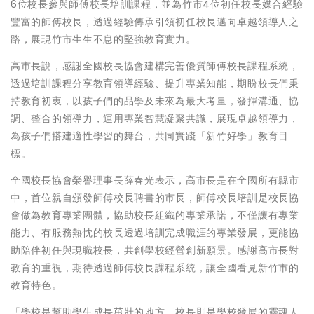
6位校長參與師傅校長培訓課程，並為竹市4位初任校長媒合經驗
豐富的師傅校長，透過經驗傳承引領初任校長邁向卓越領導人之
路，展現竹市生生不息的堅強教育實力。
高市長說，感謝全國校長協會建構完善優質師傅校長課程系統，
透過培訓課程分享教育領導經驗、提升專業知能，期盼校長們秉
持教育初衷，以孩子們的品學及未來為最大考量，發揮溝通、協
調、整合的領導力，運用專業智慧凝聚共識，展現卓越領導力，
為孩子們搭建適性學習的舞台，共同實踐「新竹好學」教育目
標。
全國校長協會榮譽理事長薛春光表示，高市長是在全國所有縣市
中，首位親自頒發師傅校長聘書的市長，師傅校長培訓是校長協
會做為教育專業團體，協助校長組織的專業承諾，不僅讓有專業
能力、有服務熱忱的校長透過培訓完成職涯的專業發展，更能協
助陪伴初任與現職校長，共創學校經營創新願景。感謝高市長對
教育的重視，期待透過師傅校長課程系統，讓全國看見新竹市的
教育特色。
「學校是幫助學生成長茁壯的地方，校長則是學校發展的靈魂人