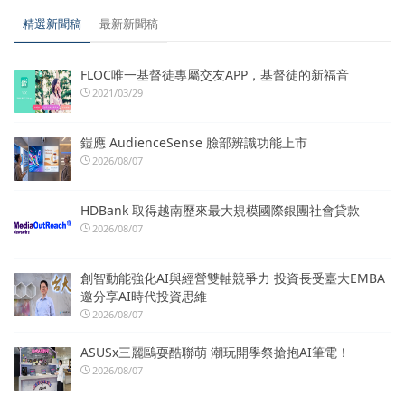
精選新聞稿
最新新聞稿
FLOC唯一基督徒專屬交友APP，基督徒的新福音
2021/03/29
鎧應 AudienceSense 臉部辨識功能上市
2026/08/07
HDBank 取得越南歷來最大規模國際銀團社會貸款
2026/08/07
創智動能強化AI與經營雙軸競爭力 投資長受臺大EMBA
邀分享AI時代投資思維
2026/08/07
ASUSx三麗鷗耍酷聯萌 潮玩開學祭搶抱AI筆電！
2026/08/07