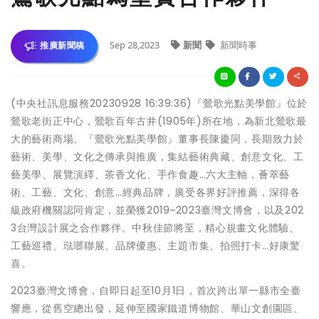
Sep 28,2023
新聞
新聞時事
推廣新聞稿
(中央社訊息服務20230928 16:39:36)『鶯歌光點美學館』位於
鶯歌老街正中心，鶯歌百年古井(1905年)所在地，為新北鶯歌最
大的藝術商場。『鶯歌光點美學館』董事長陳慶同，長期致力於
藝術、美學、文化之傳承與推廣，集結藝術典藏、創意文化、工
藝美學、展覽演繹、茶香文化、手作食趣…六大主軸，薈萃藝
術、工藝、文化、創意…經典品牌，廣受各界好評推薦，深得各
級政府機關認同肯定，並榮獲2019~2023臺灣文博會，以及202
3台灣設計展之合作夥伴。中秋佳節將至，精心規畫文化體驗、
工藝巡禮、琺瑯聯展、品牌優惠、主題市集、拍照打卡…好康驚
喜。
2023臺灣文博會，自即日起至10月1日，首次跨出單一縣市全臺
響應，從舊空總出發，延伸至國家鐵道博物館、華山文創園區、