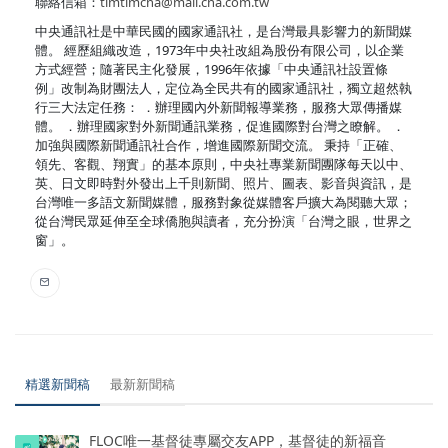
聯絡信箱：
timtimcna@mail.cna.com.tw
中央通訊社是中華民國的國家通訊社，是台灣最具影響力的新聞媒
體。 經歷組織改造，1973年中央社改組為股份有限公司，以企業
方式經營；隨著民主化發展，1996年依據「中央通訊社設置條
例」改制為財團法人，定位為全民共有的國家通訊社，獨立超然執
行三大法定任務： ．辦理國內外新聞報導業務，服務大眾傳播媒
體。 ．辦理國家對外新聞通訊業務，促進國際對台灣之瞭解。 ．
加強與國際新聞通訊社合作，增進國際新聞交流。 秉持「正確、
領先、客觀、翔實」的基本原則，中央社專業新聞團隊每天以中、
英、日文即時對外發出上千則新聞、照片、圖表、影音與資訊，是
台灣唯一多語文新聞媒體，服務對象從媒體客戶擴大為閱聽大眾；
從台灣民眾延伸至全球僑胞與讀者，充分扮演「台灣之眼，世界之
窗」。
精選新聞稿
最新新聞稿
FLOC唯一基督徒專屬交友APP，基督徒的新福音