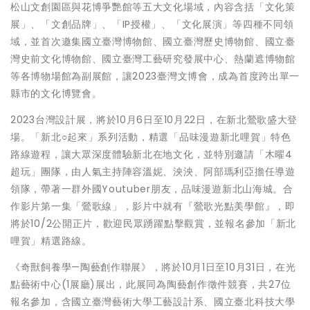
松山文創園區與花博爭艷館等五大文化場域，內容含括「文化策
展」、「文創品牌」、「IP授權」、「文化展演」等四種不同領
域，並首次邀集國立臺灣博物館、國立臺灣歷史博物館、國立臺
灣史前文化博物館、國立臺灣工藝研究發展中心、熱蘭遮博物館
等各博物場館為副展館，讓2023臺灣文博會，成為首度跨出單一
縣市的文化博覽會。
2023台灣設計展，將於10月6日至10月22日，在新北鶯歌盛大登
場。「新北○起來」系列活動，精選「品味漫遊新北哩賀」特色
路線遊程，讓大眾深度體驗新北在地文化，並特別邀請「木曜4
超玩」團隊，由人氣主持陣容溫妮、泱泱、阿部瑪利亞擔任導遊
領隊，帶著一群外國Youtuber朋友，品味漫遊新北山海城。合
作影片第一集「鶯歌線」，影片中就有『鶯歌光點美學館』，即
將於10/2公開正片，歡迎民眾踴躍點擊觀賞，並報名參加「新北
哩賀」精選路線。
《奇獸飼養學—陶藝創作聯展》，將於10月1日至10月31日，在光
點藝術中心(1展廳)展出，此展同為陶藝創作徵件競賽，共27位
報名參加，含國立臺灣藝術大學工藝設計系、國立臺北科技大學