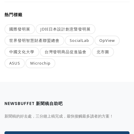
熱門標籤
國際發明展
JDIE日本設計創意暨發明展
世界發明智慧財產聯盟總會
SocialLab
OpView
中國文化大學
台灣發明商品促進協會
北市圖
ASUS
Microchip
NEWSBUFFET 新聞稿自助吧
新聞稿的好去處，三分鐘上稿完成，最快接觸最多讀者的方案！