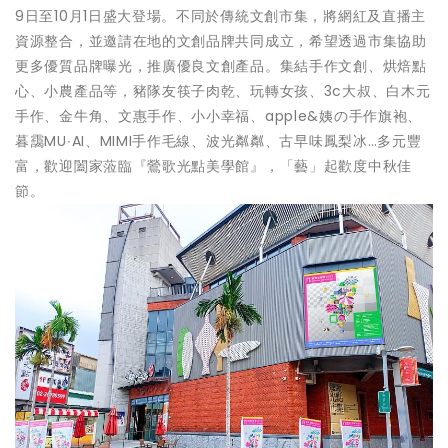
9日至10月1日盛大登場。不同於傳統文創市集，將網紅及直播主
資源整合，並邀請在地的文創品牌共同成立，希望透過市集協助
更多優質品牌曝光，推廣優良文創產品。集結手作文創、烘焙點
心、小農產品等，豬隊友筷子肉乾、玩轉女孩、3c大叔、白木元
手作、金牛角、文惠手作、小小幸福、apple&姨の手作旗袍、
暮靄MU∙AI、MIMI手作毛線、波光粼粼、古早味鳳梨冰…多元豐
富，歡迎闔家蒞臨『鶯歌光點美學館』，「藝」起歡度中秋佳
節。