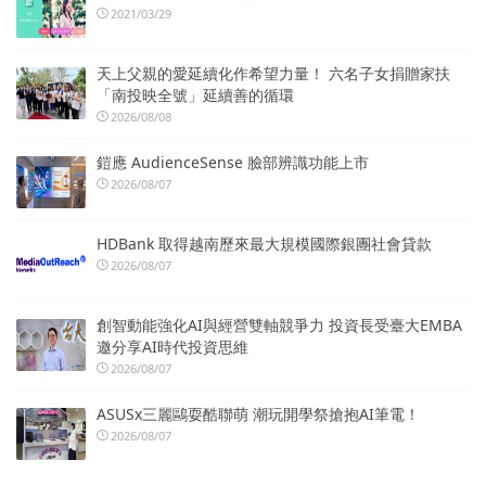
2021/03/29
天上父親的愛延續化作希望力量！ 六名子女捐贈家扶
「南投映全號」延續善的循環
2026/08/08
鎧應 AudienceSense 臉部辨識功能上市
2026/08/07
HDBank 取得越南歷來最大規模國際銀團社會貸款
2026/08/07
創智動能強化AI與經營雙軸競爭力 投資長受臺大EMBA
邀分享AI時代投資思維
2026/08/07
ASUSx三麗鷗耍酷聯萌 潮玩開學祭搶抱AI筆電！
2026/08/07