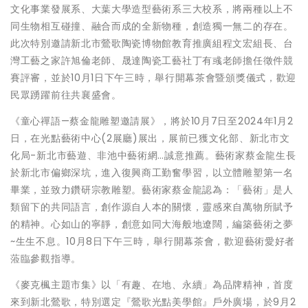
文化事業發展系、大葉大學造型藝術系三大校系，將兩種以上不
同生物相互碰撞、融合而成的全新物種，創造獨一無二的存在。
此次特別邀請新北市鶯歌陶瓷博物館教育推廣組程文宏組長、台
灣工藝之家許旭倫老師、晟達陶瓷工藝社丁有彧老師擔任徵件競
賽評審，並於10月1日下午三時，舉行開幕茶會暨頒獎儀式，歡迎
民眾踴躍前往共襄盛會。
《童心禪語—蔡金龍雕塑邀請展》，將於10月7日至2024年1月2
日，在光點藝術中心(2展廳)展出，展前已獲文化部、新北市文
化局-新北市藝遊、非池中藝術網…誠意推薦。藝術家蔡金龍生長
於新北市偏鄉深坑，進入復興商工勤奮學習，以立體雕塑第一名
畢業，並致力鑽研宗教雕塑。藝術家蔡金龍認為：「藝術」是人
類留下的共同語言，創作源自人本的關懷，靈感來自萬物所賦予
的精神。心如山的寧靜，創意如同大海般地遼闊，編築藝術之夢
~生生不息。10月8日下午三時，舉行開幕茶會，歡迎藝術愛好者
蒞臨參觀指導。
《麥克楓主題市集》以「有趣、在地、永續」為品牌精神，首度
來到新北鶯歌，特別選定『鶯歌光點美學館』戶外廣場，於9月2