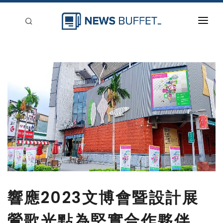
回到首頁
新聞稿分類
登入
刊登
響應2023文博會暨設計展
鶯歌光點為堅實合作夥伴