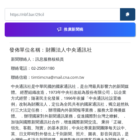
推廣新聞稿
發佈單位名稱：財團法人中央通訊社
新聞聯絡人：訊息服務核稿員
聯絡電話：02-25051180
聯絡信箱：
timtimcna@mail.cna.com.tw
中央通訊社是中華民國的國家通訊社，是台灣最具影響力的新聞媒
體。 經歷組織改造，1973年中央社改組為股份有限公司，以企業
方式經營；隨著民主化發展，1996年依據「中央通訊社設置條
例」改制為財團法人，定位為全民共有的國家通訊社，獨立超然執
行三大法定任務： ．辦理國內外新聞報導業務，服務大眾傳播媒
體。 ．辦理國家對外新聞通訊業務，促進國際對台灣之瞭解。 ．
加強與國際新聞通訊社合作，增進國際新聞交流。 秉持「正確、
領先、客觀、翔實」的基本原則，中央社專業新聞團隊每天以中、
英、日文即時對外發出上千則新聞、照片、圖表、影音與資訊，是
台灣唯一多語文新聞媒體，服務對象從媒體客戶擴大為閱聽大眾；