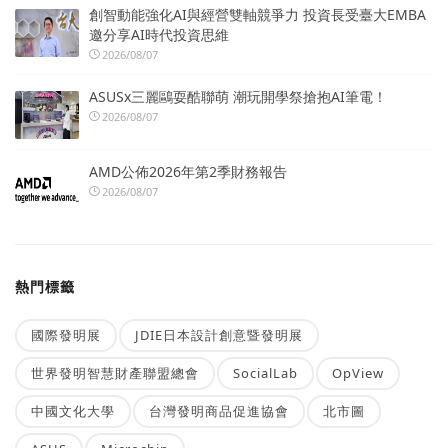
創智動能強化AI與經營雙軸競爭力 投資長受臺大EMBA
邀分享AI時代投資思維
2026/08/07
ASUSx三麗鷗耍酷聯萌 潮玩開學祭搶抱AI筆電！
2026/08/07
AMD公佈2026年第2季財務報告
2026/08/07
熱門標籤
國際發明展
JDIE日本設計創意暨發明展
世界發明智慧財產聯盟總會
SocialLab
OpView
中國文化大學
台灣發明商品促進協會
北市圖