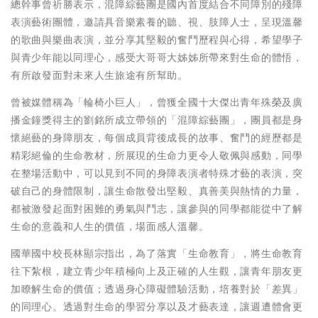
總幹事曾祈勝表示，混障綜藝團是國內首度結合不同障別的殘障
表演藝術團體，邀請具音樂素養的聽、視、肢障人士，呈現溫馨
的歌曲與樂曲表演，並分享其堅毅的奮鬥歷程與心得，希望學子
與青少年能以同理心，感受大哥哥大姊姊所帶來對生命的體悟，
有所啟發面對未來人生旅途有所幫助。
曾被媒體稱為「輪椅小巨人」，曾獲全國十大傑出青年殊榮及廣
播金鐘獎得主的劉銘所成立帶領的「混障綜藝團」，團員都是身
懷絕藝的身障朋友，每個成員背後成長的故事、奮鬥的經歷都是
精彩絕倫的生命教材，所展現的生命力更令人敬佩與感動，同學
在整場活動中，可以見到不同的身障表演者特殊才藝的表演，突
破自己的身體限制，讓生命散發出堅毅、真善美與熱情的力量，
都被激發起面對困難的勇氣與鬥志，讓參與的同學都能從中了解
生命的意義和人生的價值，場面感人溫馨。
國華國中校長林顯宗指出，為了落實「生命教育」，將生命教育
往下紮根，建立青少年積極向上及正確的人生觀，讓青年朋友更
加瞭解生命的價值；透過身心障礙體驗活動，培養對於「差異」
的同理心。透過對生命的學習分享以及才藝表達，讓週遭體會更