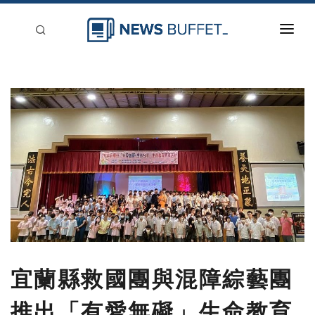
回到首頁
新聞稿分類
登入
刊登
宜蘭縣救國團與混障綜藝團
推出「有愛無礙」生命教育