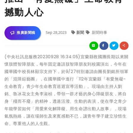
撼動人心
Sep 28,2023
新聞
新聞時事
推廣新聞稿
(中央社訊息服務20230928 16:34:05)宜蘭縣救國團長期以來關
懷肢體智障朋友，每年固定邀請肢智障朋友到校園演出，今年在
國華國中校長林顯宗支持下，於9/27特別邀請由團長劉銘所領軍
的「混障綜藝團」，在國華國中進行「112年宜蘭縣『有愛無礙-
生命教育』青少年生命教育巡迴宣導活動」。現場由主持人劉
銘、魯冰花女主角李淑楨，帶領一群才藝的身心障礙朋友，將自
身「殘而不廢」的精神，透過活潑、生動的表演，使在學之青少
年能學習如何「用愛來化解障礙、用生命譜出動人故事」，現場
氣氛熱絡，讓在場師生及來賓感動不已，讓青年學子建立珍惜生
命、尊重他人的人生觀。