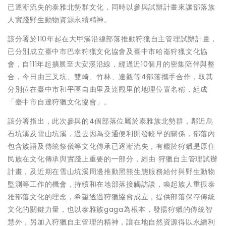
已逐漸流失的泰雅北勢群文化，同時以參與試辦計畫來讓部落族
人實踐野生動物資源永續精神。
該分署於110年起在大甲溪沿線部落推動狩獵自主管理試辦計畫，
已分別成立臺中市巴幸狩獵文化協會及臺中市哈崙狩獵文化協
會，自111年起擴展至大安溪沿線，經過近10個月的密集陪伴與整
合，今日由三叉坑、雙崎、竹林、達觀等4部落攜手合作，取其
分別位在臺中市和平區自由里及達觀里的地理位置名稱，組成
「臺中市自達狩獵文化協會」。
該分署指出，此次參與的4個部落位屬於泰雅族北勢群，鄰近烏
石坑溪及雪山坑溪，過去因為交通便利開發較早的關係，部落內
包含族語及傳統祭儀等文化傳承已逐漸流失，有鑑於狩獵是原住
民族在文化傳承與實踐上重要的一部分，經由 狩獵自主管理試辦
計畫，及近期在雪山坑溪周邊推動黑熊生態服務給付與野生動物
監測等工作的機會，持續和在地部落接觸訪談，喚起族人重振泰
雅部落文化的理念，希望透過狩獵協會成立，提供部落保存傳統
文化的關鍵力量，也以泰雅族gaga為根本，發揚狩獵的傳統智
慧外，另加入狩獵自主管理的精神，讓在地自然資源得以永續利