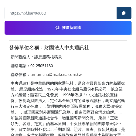
推廣新聞稿
發佈單位名稱：財團法人中央通訊社
新聞聯絡人：訊息服務核稿員
聯絡電話：02-25051180
聯絡信箱：
timtimcna@mail.cna.com.tw
中央通訊社是中華民國的國家通訊社，是台灣最具影響力的新聞媒
體。 經歷組織改造，1973年中央社改組為股份有限公司，以企業
方式經營；隨著民主化發展，1996年依據「中央通訊社設置條
例」改制為財團法人，定位為全民共有的國家通訊社，獨立超然執
行三大法定任務： ．辦理國內外新聞報導業務，服務大眾傳播媒
體。 ．辦理國家對外新聞通訊業務，促進國際對台灣之瞭解。 ．
加強與國際新聞通訊社合作，增進國際新聞交流。 秉持「正確、
領先、客觀、翔實」的基本原則，中央社專業新聞團隊每天以中、
英、日文即時對外發出上千則新聞、照片、圖表、影音與資訊，是
台灣唯一多語文新聞媒體，服務對象從媒體客戶擴大為閱聽大眾；