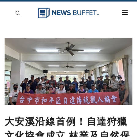
回到首頁
新聞稿分類
登入
刊登
大安溪沿線首例！自達狩獵
文化協會成立 林業及自然保