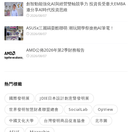
創智動能強化AI與經營雙軸競爭力 投資長受臺大EMBA
邀分享AI時代投資思維
2026/08/07
ASUSx三麗鷗耍酷聯萌 潮玩開學祭搶抱AI筆電！
2026/08/07
AMD公佈2026年第2季財務報告
2026/08/07
熱門標籤
國際發明展
JDIE日本設計創意暨發明展
世界發明智慧財產聯盟總會
SocialLab
OpView
中國文化大學
台灣發明商品促進協會
北市圖
ASUS
Microchip