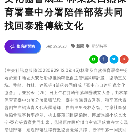
育署臺中分署陪伴部落共同
找回泰雅傳統文化
Sep 29,2023
新聞
新聞時事
推廣新聞稿
(中央社訊息服務20230929 12:09:45)林業及自然保育署臺中分
署於臺中地區大安溪沿線推動狩獵自主管理試辦計畫，協助三叉
坑、雙崎、竹林、達觀等4部落共同組成「臺中市自達狩獵文化
協會」，並於今（29）日上午在雙崎部落舉辦成立大會，由林業
保育署臺中分署分署長張弘毅、臺中市議員古秀英、和平區代表
會副主席楊淑青及代表羅清輝、自由里里長林永智、竹摩社區發
展協會理事長李嬋娟、桃山部落頭目陳榮爵、博屋瑪國小校長比
令‧亞布等貴賓共同出席，見證原住民狩獵自主管理落實在大安溪
沿線部落，透過部落組織狩獵協會凝聚共識，陪伴部落一同找回