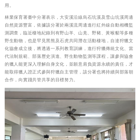
用。
林業保育署臺中分署表示，大安溪沿線烏石坑溪及雪山坑溪周邊
自然資源豐富，依據該分署於兩溪流周邊進行紅外線自動相機監
測調查，臨近棲地紀錄到有野山羊、山羌、野豬、黃喉貂等多種
野生動物，也是罕見黑熊及石虎共同潛在活動棲地，自達狩獵文
化協會成立後，將透過一系列教育訓練，進行狩獵傳統文化、當
代法制規範、部落歷史演進、野生動物監測等課程，讓參與協會
的獵人能更深入理解自身文化，並願意肩負資源永續的責任，才
能取得獵人證正式參與狩獵自主管理，該分署也將持續與部落朝
合作，向實踐共管共享的目標努力。