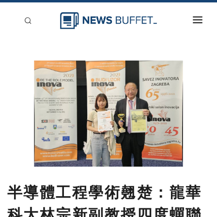
回到首頁
新聞稿分類
登入
刊登
半導體工程學術翹楚：龍華
科大林宗新副教授四度蟬聯