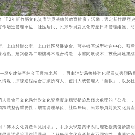
辦「112年新竹縣文化資產防災演練與教育推廣」活動，選定新竹縣歷
實作增進管理單位、社區居民、民眾學員對文化資產日常管理維護、
所、上山村辦公室、上山社區發展協會、芎林鄉區域型社造中心、藍
練地點。建築物為二層樓磚木混合構造，水礱間展現木工技藝與建築
──歷史建築芎林金玉豐精米所」，再由消防局接棒強化學員災害預防
火情境，演練過程結合古蹟所有人、使用人或管理人「自救」，以及
消人員會同文化局針對文化資產實施應變措施及殘火處理的「公救」
調跨域整合重要性，增進管理單位、社區居民、民眾學員對於文化資
明「磚木文化資產常見損壞」、中原大學建築學系助理教授葉俊麟說
讓學員透過管理維護課程，了解每個文化資產都有不同特性，應適性