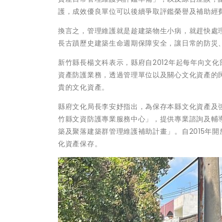
護，成效優良單位可以後續爭取評鑑榮譽及補助經
換言之，管理維護就是趁建築物生小病，就趕快處
長古蹟歷史建築生命週期保障安全，讓日常的防災
新竹縣長楊文科表示，縣府自2012年起每年向文
資產防護業務，透過管理單位以及關心文化資產的
貴的文化資產。
縣府文化局長李安妤指出，為保存本縣文化資產及
竹縣文資防護專業服務中心」，提供專業諮詢及輔
築及聚落建築群管理維護補助計畫」。自2015年
化資產保存。