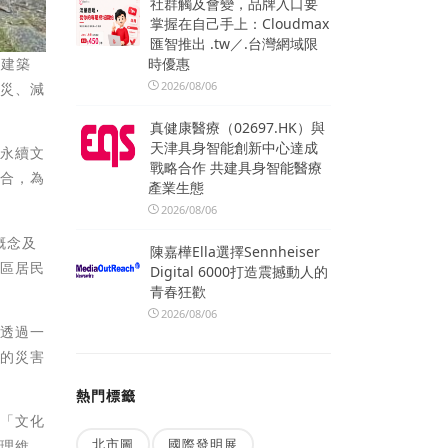
社群觸及會變，品牌入口要
掌握在自己手上：Cloudmax
匯智推出 .tw／.台灣網域限
時優惠
史建築
2026/08/06
防災、減
真健康醫療（02697.HK）與
天津具身智能創新中心達成
盾永續文
戰略合作 共建具身智能醫療
結合，為
產業生態
2026/08/06
概念及
陳嘉樺Ella選擇Sennheiser
社區居民
Digital 6000打造震撼動人的
青春狂歡
2026/08/06
，透過一
產的災害
熱門標籤
明「文化
北市圖
國際發明展
管理維