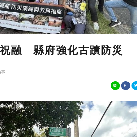
祝融 縣府強化古蹟防災
時事