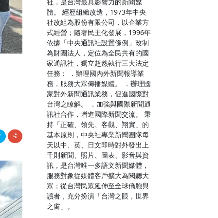
社，是台灣最具影響力的新聞媒
體。 經歷組織改造，1973年中央
社改組為股份有限公司，以企業方
式經營；隨著民主化發展，1996年
依據「中央通訊社設置條例」改制
為財團法人，定位為全民共有的國
家通訊社，獨立超然執行三大法定
任務： ．辦理國內外新聞報導業
務，服務大眾傳播媒體。 ．辦理國
家對外新聞通訊業務，促進國際對
台灣之瞭解。 ．加強與國際新聞通
訊社合作，增進國際新聞交流。 秉
持「正確、領先、客觀、翔實」的
基本原則，中央社專業新聞團隊每
天以中、英、日文即時對外發出上
千則新聞、照片、圖表、影音與資
訊，是台灣唯一多語文新聞媒體，
服務對象從媒體客戶擴大為閱聽大
眾；從台灣民眾延伸至全球僑胞與
讀者，充分扮演「台灣之眼，世界
之窗」。