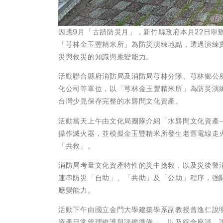
因應9月「古蹟防災月」，新竹縣政府本月22日舉
「芎林金玉豐精米所」為防災演練地點，透過演練
災與救災的知識與應變能力。
活動聯合縣府消防局及消防局芎林分隊、芎林鄉公
化公司等單位，以「芎林金玉豐精米所」為防災演
台灣少見保存完整的水礱間文化資產。
活動當天上午由文化局團隊介紹「水礱間文化資產
操作滅火器，並模擬金玉豐精米所發生老舊電線走
「共救」。
消防局考量文化資產特性的災中搶救，以及災後警
連串防災「自助」、「共助」及「公助」程序，強
應變能力。
活動下午由國立金門大學建築學系副教授曾逸仁說
資產日常管理維護與評鑑準備」，以及綜合座談，