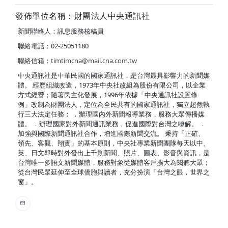
發佈單位名稱：財團法人中央通訊社
新聞聯絡人：訊息服務核稿員
聯絡電話：02-25051180
聯絡信箱：
timtimcna@mail.cna.com.tw
中央通訊社是中華民國的國家通訊社，是台灣最具影響力的新聞媒
體。 經歷組織改造，1973年中央社改組為股份有限公司，以企業
方式經營；隨著民主化發展，1996年依據「中央通訊社設置條
例」改制為財團法人，定位為全民共有的國家通訊社，獨立超然執
行三大法定任務： ．辦理國內外新聞報導業務，服務大眾傳播媒
體。 ．辦理國家對外新聞通訊業務，促進國際對台灣之瞭解。 ．
加強與國際新聞通訊社合作，增進國際新聞交流。 秉持「正確、
領先、客觀、翔實」的基本原則，中央社專業新聞團隊每天以中、
英、日文即時對外發出上千則新聞、照片、圖表、影音與資訊，是
台灣唯一多語文新聞媒體，服務對象從媒體客戶擴大為閱聽大眾；
從台灣民眾延伸至全球僑胞與讀者，充分扮演「台灣之眼，世界之
窗」。