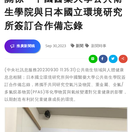
生學院與日本國立環境研究
所簽訂合作備忘錄
Sep 30,2023
新聞
新聞時事
推廣新聞稿
(中央社訊息服務20230930 11:35:31)公共衛生領域與人體健康
息息相關；日本國立環境研究所與中國醫藥大學公共衛生學院簽
訂合作備忘錄，將攜手共同研究空氣污染物質、重金屬、全氟/
多氟烷基物質(PFAS)等化學物質與氣候變遷對兒童健康的影響，
以期創造有利於兒童健康成長的環境。