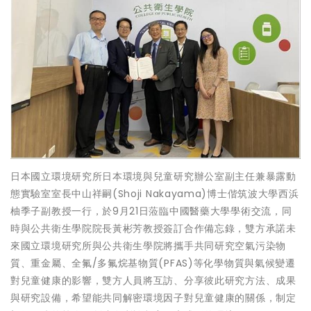
日本國立環境研究所日本環境與兒童研究辦公室副主任兼暴露動
態實驗室室長中山祥嗣(Shoji Nakayama)博士偕筑波大學西浜
柚季子副教授一行，於9月21日蒞臨中國醫藥大學學術交流，同
時與公共衛生學院院長黃彬芳教授簽訂合作備忘錄，雙方承諾未
來國立環境研究所與公共衛生學院將攜手共同研究空氣污染物
質、重金屬、全氟/多氟烷基物質(PFAS)等化學物質與氣候變遷
對兒童健康的影響，雙方人員將互訪、分享彼此研究方法、成果
與研究設備，希望能共同解密環境因子對兒童健康的關係，制定