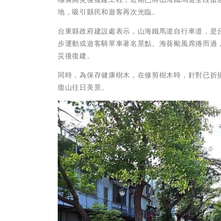
地，吸引縣民和遊客再次光臨。
台東縣政府建設處表示，山海鐵馬道自行車道，是
步運動或遊客騎單車著名景點。海葵颱風席捲而過
災後復建。
同時，為保存健康樹木，在修剪樹木時，針對已折
復山往日美景。