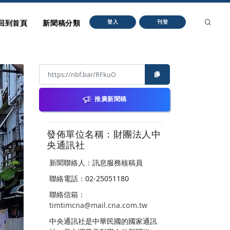
回到首頁
新聞稿分類
登入
刊登
推廣新聞稿
發佈單位名稱：財團法人中
央通訊社
新聞聯絡人：訊息服務核稿員
聯絡電話：02-25051180
聯絡信箱：
timtimcna@mail.cna.com.tw
中央通訊社是中華民國的國家通訊