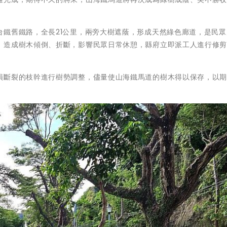
台鐵舊鐵路，全長21公里，兩旁大樹遮蔭，形成天然綠色廊道，是民眾
，造成樹木傾倒、折斷，影響民眾日常休憩，縣府立即派工人進行修
損斷裂的枝幹進行樹勢調整，儘量使山海鐵馬道的樹木得以保存，以