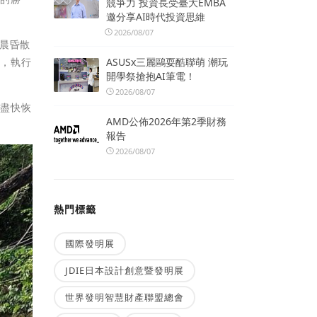
競爭力 投資長受臺大EMBA
邀分享AI時代投資思維
2026/08/07
晨昏散
ASUSx三麗鷗耍酷聯萌 潮玩
剪，執行
開學祭搶抱AI筆電！
2026/08/07
期盡快恢
AMD公佈2026年第2季財務
報告
2026/08/07
熱門標籤
國際發明展
JDIE日本設計創意暨發明展
世界發明智慧財產聯盟總會