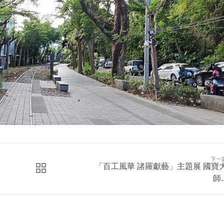
下一
「百工風華 諸羅獻藝」主題展 國寶
師..