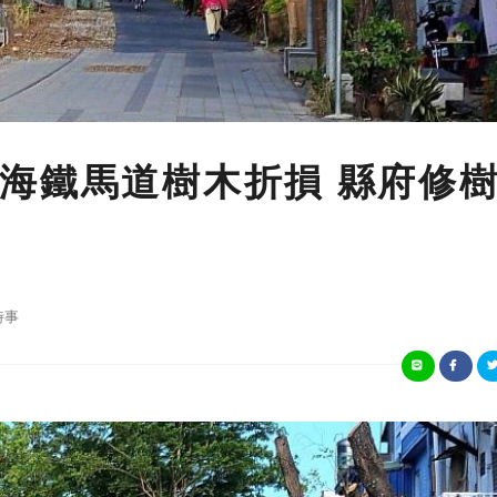
海鐵馬道樹木折損 縣府修
時事