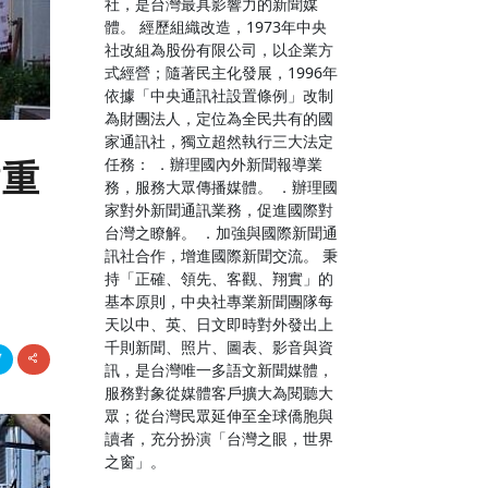
社，是台灣最具影響力的新聞媒
體。 經歷組織改造，1973年中央
社改組為股份有限公司，以企業方
式經營；隨著民主化發展，1996年
依據「中央通訊社設置條例」改制
為財團法人，定位為全民共有的國
家通訊社，獨立超然執行三大法定
任務： ．辦理國內外新聞報導業
樹重
務，服務大眾傳播媒體。 ．辦理國
家對外新聞通訊業務，促進國際對
台灣之瞭解。 ．加強與國際新聞通
訊社合作，增進國際新聞交流。 秉
持「正確、領先、客觀、翔實」的
基本原則，中央社專業新聞團隊每
天以中、英、日文即時對外發出上
千則新聞、照片、圖表、影音與資
訊，是台灣唯一多語文新聞媒體，
服務對象從媒體客戶擴大為閱聽大
眾；從台灣民眾延伸至全球僑胞與
讀者，充分扮演「台灣之眼，世界
之窗」。