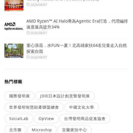
2026/08/07
AMD Ryzen™ AI Halo專為Agentic Era打造，代理編排
速度最高提升34%
2026/08/07
童心浪花．水FUN一夏！北高雄家扶64名兒童走入自然
探索自我
2026/08/07
熱門標籤
國際發明展
JDIE日本設計創意暨發明展
世界發明智慧財產聯盟總會
中國文化大學
SocialLab
OpView
台灣發明商品促進協會
北市圖
Microchip
宜蘭家扶中心