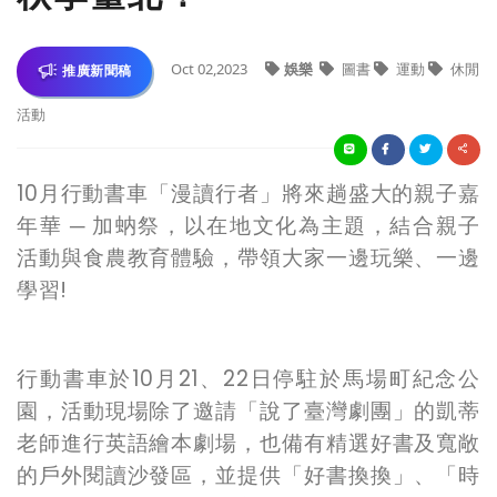
Oct 02,2023
娛樂
圖書
運動
休閒
推廣新聞稿
活動
10
月行動書車「漫讀行者」將來趟盛大的親子嘉
年華 ─ 加蚋祭，以在地文化為主題，結合親子
活動與食農教育體驗，帶領大家一邊玩樂、一邊
學習!
行動書車於10月21、22日停駐於馬場町紀念公
園，活動現場除了邀請「說了臺灣劇團」的凱蒂
老師進行英語繪本劇場，也備有精選好書及寬敞
的戶外閱讀沙發區，並提供「好書換換」、「時