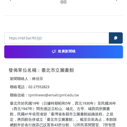
推廣新聞稿
發佈單位名稱：臺北市立圖書館
新聞聯絡人：林佳宗
聯絡電話：02-27552823
聯絡信箱：
tpmlnews@email.tpml.edu.tw
臺北市於民國19年（日據時期昭和5年，西元1930年）至民國36年
（西元1947年）間先後設立松山、城北、古亭、城西四所圖書
館，民國41年依照省頒「臺灣省各縣市立圖書館組織規程」之規
定，將四館合併成立「臺北市立圖書館」。截至目前為止，本館除
總館外於各行政區已設置有43所分館、12所民眾閱覽室、7所智慧