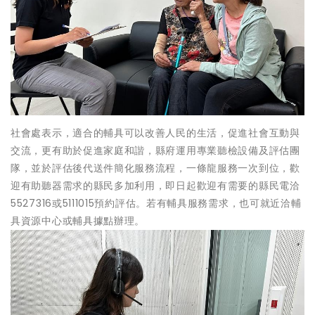
社會處表示，適合的輔具可以改善人民的生活，促進社會互動與
交流，更有助於促進家庭和諧，縣府運用專業聽檢設備及評估團
隊，並於評估後代送件簡化服務流程，一條龍服務一次到位，歡
迎有助聽器需求的縣民多加利用，即日起歡迎有需要的縣民電洽
5527316或5111015預約評估。若有輔具服務需求，也可就近洽輔
具資源中心或輔具據點辦理。