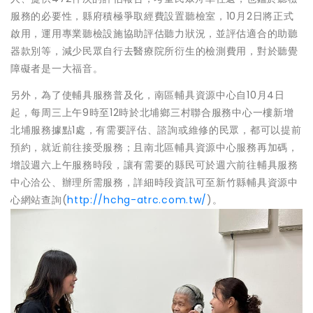
服務的必要性，縣府積極爭取經費設置聽檢室，10月2日將正式
啟用，運用專業聽檢設施協助評估聽力狀況，並評估適合的助聽
器款別等，減少民眾自行去醫療院所衍生的檢測費用，對於聽覺
障礙者是一大福音。
另外，為了使輔具服務普及化，南區輔具資源中心自10月4日
起，每周三上午9時至12時於北埔鄉三村聯合服務中心一樓新增
北埔服務據點1處，有需要評估、諮詢或維修的民眾，都可以提前
預約，就近前往接受服務；且南北區輔具資源中心服務再加碼，
增設週六上午服務時段，讓有需要的縣民可於週六前往輔具服務
中心洽公、辦理所需服務，詳細時段資訊可至新竹縣輔具資源中
心網站查詢(
http://hchg-atrc.com.tw/
)。