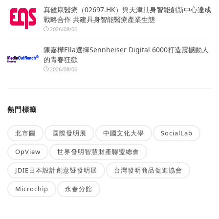
真健康醫療（02697.HK）與天津具身智能創新中心達成
戰略合作 共建具身智能醫療產業生態
2026/08/06
陳嘉樺Ella選擇Sennheiser Digital 6000打造震撼動人
的青春狂歡
2026/08/06
熱門標籤
北市圖
國際發明展
中國文化大學
SocialLab
OpView
世界發明智慧財產聯盟總會
JDIE日本設計創意暨發明展
台灣發明商品促進協會
Microchip
永春分館