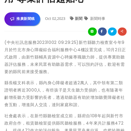
Oct 02,2023
新聞
新聞時事
推廣新聞稿
(中央社訊息服務20231002 09:29:25)新竹縣聽力檢查室今年9
月於竹北市身心障礙綜合福利服務中心4樓設置完成，10月2日正
式啟用，由新竹縣輔具資源中心聘僱專職聽力師，提供專業助聽
器評估服務，未來民眾有助聽器需求，可以預約評估，歡迎有需
要的縣民前來接受服務。
縣長楊文科表示，縣內身心障礙者超過2萬人，其中領有第二類
證明者將近3000人，有些孩子是天生聽力受損的，也有隨著年
齡增長聽力受影響的長者，透過助聽器有助於增加聽覺障礙者社
會互動，增進與人交流，達到家庭和諧。
社會處表示，在新竹縣聽檢室成立前，縣府自108年起與新竹市
政府合作，租賃聽檢室提供縣民聽檢服務，4年來共計服務472
人、提供472件次的評估報告，考量民眾舟車往返，也鑑於聽檢