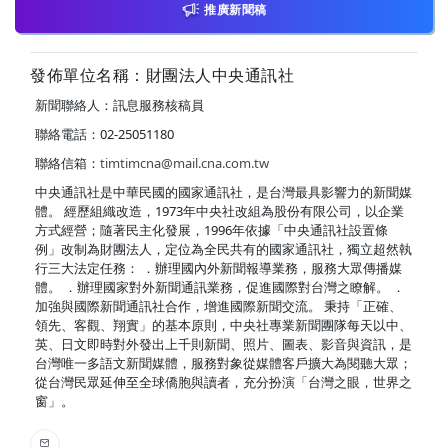
推廣新聞稿
發佈單位名稱：財團法人中央通訊社
新聞聯絡人：訊息服務核稿員
聯絡電話：02-25051180
聯絡信箱：
timtimcna@mail.cna.com.tw
中央通訊社是中華民國的國家通訊社，是台灣最具影響力的新聞媒
體。 經歷組織改造，1973年中央社改組為股份有限公司，以企業
方式經營；隨著民主化發展，1996年依據「中央通訊社設置條
例」改制為財團法人，定位為全民共有的國家通訊社，獨立超然執
行三大法定任務： ．辦理國內外新聞報導業務，服務大眾傳播媒
體。 ．辦理國家對外新聞通訊業務，促進國際對台灣之瞭解。 ．
加強與國際新聞通訊社合作，增進國際新聞交流。 秉持「正確、
領先、客觀、翔實」的基本原則，中央社專業新聞團隊每天以中、
英、日文即時對外發出上千則新聞、照片、圖表、影音與資訊，是
台灣唯一多語文新聞媒體，服務對象從媒體客戶擴大為閱聽大眾；
從台灣民眾延伸至全球僑胞與讀者，充分扮演「台灣之眼，世界之
窗」。