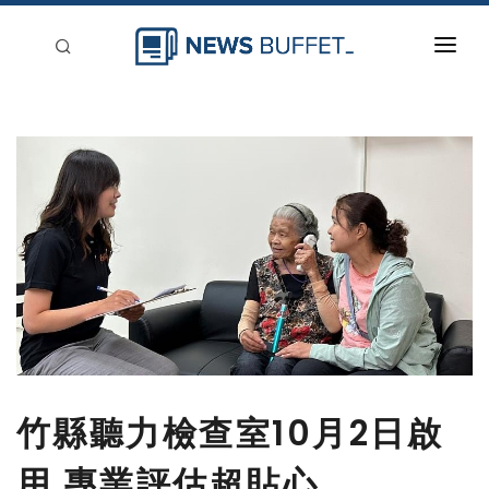
回到首頁
新聞稿分類
登入
刊登
竹縣聽力檢查室10月2日啟
用 專業評估超貼心