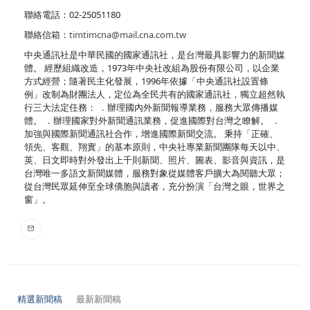
聯絡電話：02-25051180
聯絡信箱：
timtimcna@mail.cna.com.tw
中央通訊社是中華民國的國家通訊社，是台灣最具影響力的新聞媒
體。 經歷組織改造，1973年中央社改組為股份有限公司，以企業
方式經營；隨著民主化發展，1996年依據「中央通訊社設置條
例」改制為財團法人，定位為全民共有的國家通訊社，獨立超然執
行三大法定任務： ．辦理國內外新聞報導業務，服務大眾傳播媒
體。 ．辦理國家對外新聞通訊業務，促進國際對台灣之瞭解。 ．
加強與國際新聞通訊社合作，增進國際新聞交流。 秉持「正確、
領先、客觀、翔實」的基本原則，中央社專業新聞團隊每天以中、
英、日文即時對外發出上千則新聞、照片、圖表、影音與資訊，是
台灣唯一多語文新聞媒體，服務對象從媒體客戶擴大為閱聽大眾；
從台灣民眾延伸至全球僑胞與讀者，充分扮演「台灣之眼，世界之
窗」。
精選新聞稿
最新新聞稿