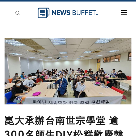
回到首頁
新聞稿分類
登入
刊登
崑大承辦台南世宗學堂 逾
300名師生DIY松糕歡慶韓