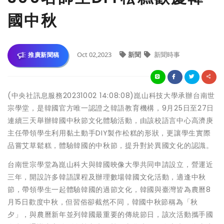
國中秋
Oct 02,2023
新聞
新聞時事
推廣新聞稿
(中央社訊息服務20231002 14:08:08)崑山科技大學承辦台南世
宗學堂，是韓國官方唯一認證之韓語教育機構，9月25日至27日
連續三天舉辦韓國中秋節文化體驗活動，由該校語言中心高濟庚
主任帶領學生利用黏土動手DIY製作松糕的形狀，更讓學生實際
品嘗艾草鬆糕，體驗韓國的中秋節，提升對於異國文化的認識。
台南世宗學堂為崑山科大與韓國映像大學共同申請設立，營運近
三年，開設許多韓語課程及辦理數場韓國文化活動，適逢中秋
節，帶領學生一起體驗韓國的過節文化，韓國與臺灣皆為農曆8
月15日歡度中秋，但習俗卻截然不同，韓國中秋節稱為「秋
夕」，與農曆新年並列韓國最重要的傳統節日，該次活動攜手國