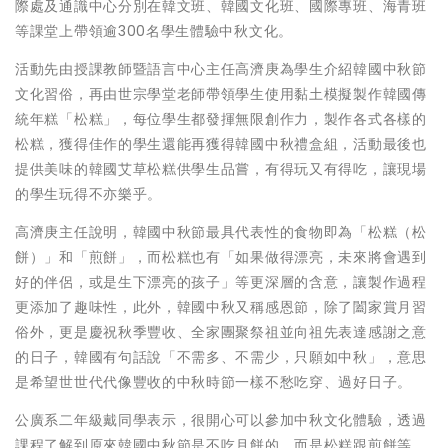
際處及通識中心分別在韓文班、韓國文化班、國際專班、海青班
等課堂上帶領逾300名學生體驗中秋文化。
活動先由授課教師暨語言中心主任高濟庚為學生介紹韓國中秋節
文化習俗，再由世宗學堂老師帶領學生使用黏土模擬製作韓國傳
統年糕「松糕」，每位學生都發揮無限創作力，製作各式各樣的
松糕，獲得佳作的學生還能再獲得韓國中秋禮盒組，活動最後也
提供美味的韓國艾草松糕供學生品嘗，有得玩又有得吃，讓現場
的學生玩得不亦樂乎。
高濟庚主任說明，韓國中秋節最具代表性的食物即為「松糕（松
餅）」和「煎餅」，而松糕也有「如果做得漂亮，未來將會遇到
好的伴侶，或是生下漂亮的孩子」等更深層的含意，讓製作過程
更添加了趣味性，此外，韓國中秋又稱感恩節，除了闔家賞月習
俗外，更是慶祝秋季豐收、全家團聚祭祖並向祖先表達感謝之意
的日子，韓國有句話說「不需多、不需少，只願如中秋」，意思
是希望世世代代像豐收的中秋時節一樣不愁吃穿、過好日子。
公廣系二年級戴同學表示，很開心可以參加中秋文化體驗，透過
課程了解到原來韓國中秋節是不吃月餅的，而是松糕跟煎餅等，