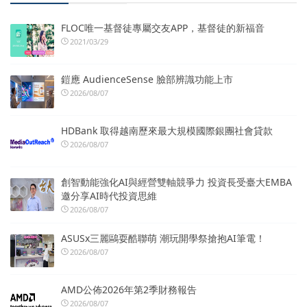
FLOC唯一基督徒專屬交友APP，基督徒的新福音
2021/03/29
鎧應 AudienceSense 臉部辨識功能上市
2026/08/07
HDBank 取得越南歷來最大規模國際銀團社會貸款
2026/08/07
創智動能強化AI與經營雙軸競爭力 投資長受臺大EMBA
邀分享AI時代投資思維
2026/08/07
ASUSx三麗鷗耍酷聯萌 潮玩開學祭搶抱AI筆電！
2026/08/07
AMD公佈2026年第2季財務報告
2026/08/07