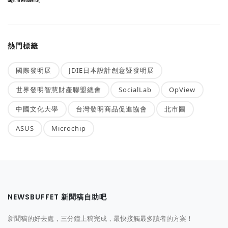
熱門標籤
國際發明展
JDIE日本設計創意暨發明展
世界發明智慧財產聯盟總會
SocialLab
OpView
中國文化大學
台灣發明商品促進協會
北市圖
ASUS
Microchip
NEWSBUFFET 新聞稿自助吧
新聞稿的好去處，三分鐘上稿完成，最快接觸最多讀者的方案！