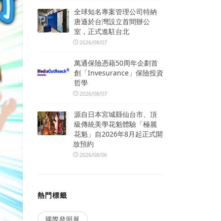
全球知名專案管理公司特納
唐遜於台灣設立首間辦公
室，正式進駐台北
2026/08/07
萬通保險憑藉50周年企劃首
創「Invesurance」保險投資
哲學
2026/08/07
源自日本宮城縣仙台市、頂
級傳統美學花魁體驗「極麗
花魁」自2026年8月起正式開
放預約
2026/08/06
熱門標籤
國際發明展