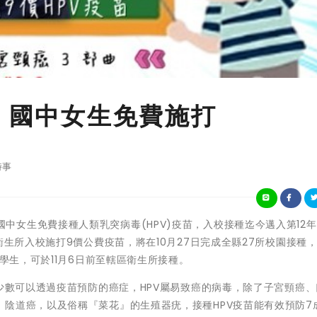
苗 國中女生免費施打
時事
義縣推動國中女生免費接種人類乳突病毒(HPV)疫苗，入校接種迄今邁入第12
衛生所入校施打9價公費疫苗，將在10月27日完成全縣27所校園接種
的學生，可於11月6日前至轄區衛生所接種。
是少數可以透過疫苗預防的癌症，HPV屬易致癌的病毒，除了子宮頸癌
陰道癌，以及俗稱『菜花』的生殖器疣，接種HPV疫苗能有效預防7