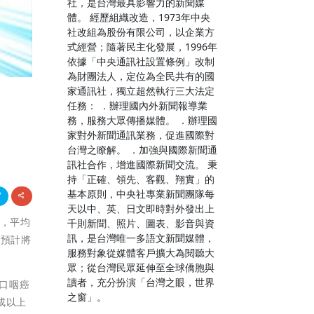
社，是台灣最具影響力的新聞媒
體。 經歷組織改造，1973年中央
社改組為股份有限公司，以企業方
式經營；隨著民主化發展，1996年
依據「中央通訊社設置條例」改制
為財團法人，定位為全民共有的國
家通訊社，獨立超然執行三大法定
任務： ．辦理國內外新聞報導業
務，服務大眾傳播媒體。 ．辦理國
家對外新聞通訊業務，促進國際對
台灣之瞭解。 ．加強與國際新聞通
訊社合作，增進國際新聞交流。 秉
持「正確、領先、客觀、翔實」的
基本原則，中央社專業新聞團隊每
天以中、英、日文即時對外發出上
年，平均
千則新聞、照片、圖表、影音與資
訊，是台灣唯一多語文新聞媒體，
，預計將
服務對象從媒體客戶擴大為閱聽大
眾；從台灣民眾延伸至全球僑胞與
讀者，充分扮演「台灣之眼，世界
、口咽癌
之窗」。
成以上