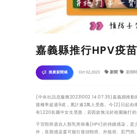
嘉義縣推行HPV疫
Oct 02,2023
新聞
新聞
推廣新聞稿
(中央社訊息服務20231002 14:07:35)嘉
接種率超過9成，累計逾2萬人受惠。今(2)日起由
有1,220名國中女生受惠，若因故無法於校園施打
子宮頸癌源自人類乳突病毒(HPV)的持續感染，
外，長期感染還可能引發頭頸癌、外陰癌、肛門癌、