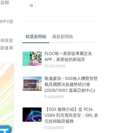
，提醒
HPV疫
精選新聞稿
最新新聞稿
獲得疫苗
，讓健康
FLOC唯一基督徒專屬交友
APP，基督徒的新福音
2021/03/29
敬邀參加 - SGS無人機暨智慧
載具國際法規趨勢研討會
(2026/10/01.嘉義亞創中心)
2026/08/07
【SGS 服務介紹】從 PCIe、
USB4 到充電與資安：GRL 多
元技術驗證服務
2026/08/07