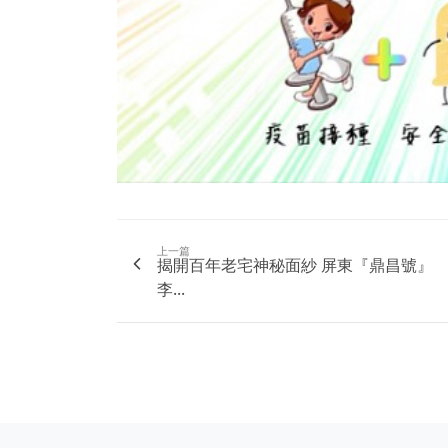
上一篇
揭開百年老宅神秘面紗 屏東『鼎昌號』
李...