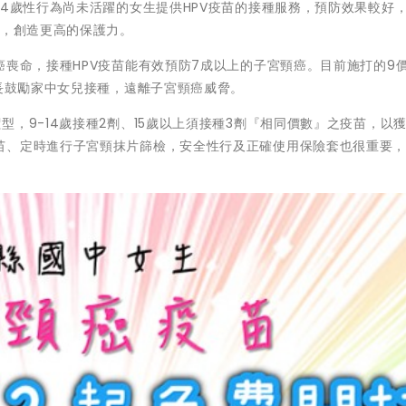
14歲性行為尚未活躍的女生提供HPV疫苗的接種服務，預防效果較好
次，創造更高的保護力。
喪命，接種HPV疫苗能有效預防7成以上的子宮頸癌。目前施打的9價
家長鼓勵家中女兒接種，遠離子宮頸癌威脅。
，9-14歲接種2劑、15歲以上須接種3劑『相同價數』之疫苗，以
苗、定時進行子宮頸抹片篩檢，安全性行及正確使用保險套也很重要