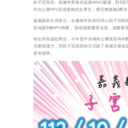
的子宮頸癌。根據世界衛生組織WHO建議，對9至
符合公費HPV疫苗接種的女學生，應完整接種2劑
嘉義縣衛生局表示，全國每年約有608人因子宮頸癌
苗涵蓋9種HPV病毒，’讓保護範圍更全面，提醒
衛生局長趙紋華說，今年度中央補助公費疫苗為9價型
完整保護力，預防子宮頸癌的方式除了接種完整疫
更有保障。