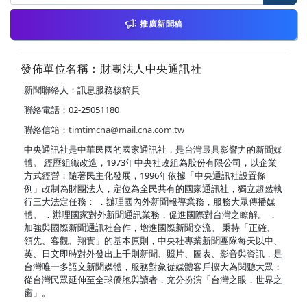
推廣新聞稿
發佈單位名稱：財團法人中央通訊社
新聞聯絡人：訊息服務核稿員
聯絡電話：02-25051180
聯絡信箱：
timtimcna@mail.cna.com.tw
中央通訊社是中華民國的國家通訊社，是台灣最具影響力的新聞媒
體。 經歷組織改造，1973年中央社改組為股份有限公司，以企業
方式經營；隨著民主化發展，1996年依據「中央通訊社設置條
例」改制為財團法人，定位為全民共有的國家通訊社，獨立超然執
行三大法定任務： ．辦理國內外新聞報導業務，服務大眾傳播媒
體。 ．辦理國家對外新聞通訊業務，促進國際對台灣之瞭解。 ．
加強與國際新聞通訊社合作，增進國際新聞交流。 秉持「正確、
領先、客觀、翔實」的基本原則，中央社專業新聞團隊每天以中、
英、日文即時對外發出上千則新聞、照片、圖表、影音與資訊，是
台灣唯一多語文新聞媒體，服務對象從媒體客戶擴大為閱聽大眾；
從台灣民眾延伸至全球僑胞與讀者，充分扮演「台灣之眼，世界之
窗」。