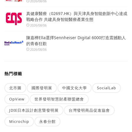
2026/08/06
真健康醫療（02697.HK）與天津具身智能創新中心達成
戰略合作 共建具身智能醫療產業生態
2026/08/06
陳嘉樺Ella選擇Sennheiser Digital 6000打造震撼動人
的青春狂歡
2026/08/06
熱門標籤
北市圖
國際發明展
中國文化大學
SocialLab
OpView
世界發明智慧財產聯盟總會
JDIE日本設計創意暨發明展
台灣發明商品促進協會
Microchip
永春分館