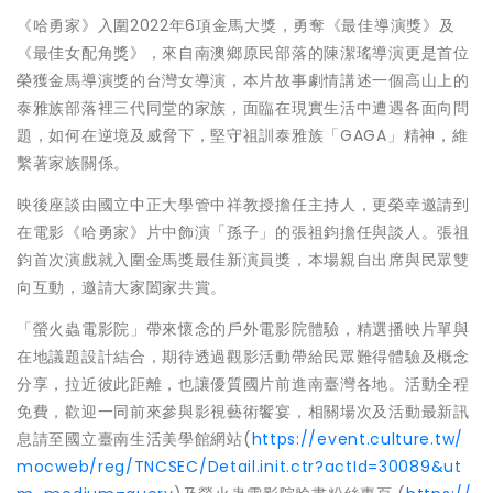
《哈勇家》入圍2022年6項金馬大獎，勇奪《最佳導演獎》及
《最佳女配角獎》，來自南澳鄉原民部落的陳潔瑤導演更是首位
榮獲金馬導演獎的台灣女導演，本片故事劇情講述一個高山上的
泰雅族部落裡三代同堂的家族，面臨在現實生活中遭遇各面向問
題，如何在逆境及威脅下，堅守祖訓泰雅族「GAGA」精神，維
繫著家族關係。
映後座談由國立中正大學管中祥教授擔任主持人，更榮幸邀請到
在電影《哈勇家》片中飾演「孫子」的張祖鈞擔任與談人。張祖
鈞首次演戲就入圍金馬獎最佳新演員獎，本場親自出席與民眾雙
向互動，邀請大家闔家共賞。
「螢火蟲電影院」帶來懷念的戶外電影院體驗，精選播映片單與
在地議題設計結合，期待透過觀影活動帶給民眾難得體驗及概念
分享，拉近彼此距離，也讓優質國片前進南臺灣各地。活動全程
免費，歡迎一同前來參與影視藝術饗宴，相關場次及活動最新訊
息請至國立臺南生活美學館網站(
https://event.culture.tw/
mocweb/reg/TNCSEC/Detail.init.ctr?actId=30089&ut