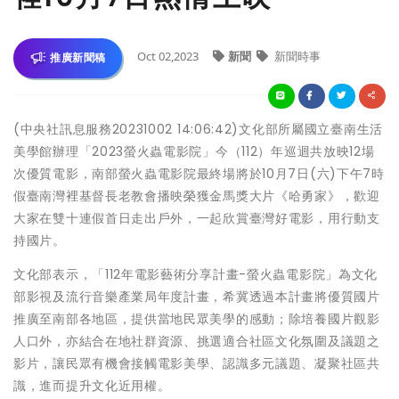
Oct 02,2023
新聞
新聞時事
推廣新聞稿
(中央社訊息服務20231002 14:06:42)文化部所屬國立臺南生活
美學館辦理「2023螢火蟲電影院」今（112）年巡迴共放映12場
次優質電影，南部螢火蟲電影院最終場將於10月7日(六)下午7時
假臺南灣裡基督長老教會播映榮獲金馬獎大片《哈勇家》，歡迎
大家在雙十連假首日走出戶外，一起欣賞臺灣好電影，用行動支
持國片。
文化部表示，「112年電影藝術分享計畫-螢火蟲電影院」為文化
部影視及流行音樂產業局年度計畫，希冀透過本計畫將優質國片
推廣至南部各地區，提供當地民眾美學的感動；除培養國片觀影
人口外，亦結合在地社群資源、挑選適合社區文化氛圍及議題之
影片，讓民眾有機會接觸電影美學、認識多元議題、凝聚社區共
識，進而提升文化近用權。