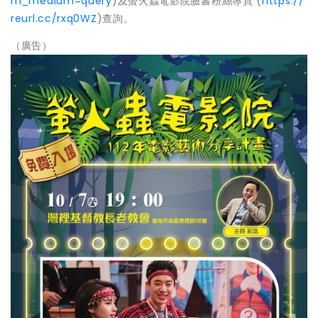
m_medium=query
)及螢火蟲電影院臉書粉絲專頁 (
https://
reurl.cc/rxq0WZ
)查詢。
（廣告）