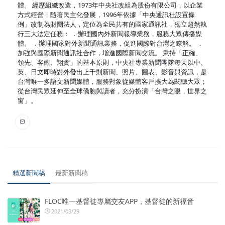
體。 經歷組織改造，1973年中央社改組為股份有限公司，以企業
方式經營；隨著民主化發展，1996年依據「中央通訊社設置條
例」改制為財團法人，定位為全民共有的國家通訊社，獨立超然執
行三大法定任務： ．辦理國內外新聞報導業務，服務大眾傳播媒
體。 ．辦理國家對外新聞通訊業務，促進國際對台灣之瞭解。 ．
加強與國際新聞通訊社合作，增進國際新聞交流。 秉持「正確、
領先、客觀、翔實」的基本原則，中央社專業新聞團隊每天以中、
英、日文即時對外發出上千則新聞、照片、圖表、影音與資訊，是
台灣唯一多語文新聞媒體，服務對象從媒體客戶擴大為閱聽大眾；
從台灣民眾延伸至全球僑胞與讀者，充分扮演「台灣之眼，世界之
窗」。
精選新聞稿
最新新聞稿
FLOC唯一基督徒專屬交友APP，基督徒的新福音
2021/03/29