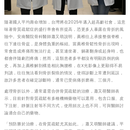
隨著國人平均壽命增加，台灣將在2025年邁入超高齡社會，這意
味著骨質疏鬆症的盛行率會有所提高，恐更多人暴露在骨折的風
險中。安南醫院骨科醫師蕭又萌說明，薦椎往上承接整個脊椎，
往下連往骨盆，是身體負重的樞紐。當薦椎骨鬆性骨折出現時，
常會造成疼痛而無法行走，甚至連坐著、躺著翻身或起身時，也
都會伴隨劇烈疼痛；然而，這類患者多半都沒有明顯跌倒的病
史，再加上薦椎解剖構造相比胸腰椎，在X光影像上更顯得不易
判讀，往往無法看到骨折裂痕的情況，使得診斷上常遭到延誤，
故許多患者在確定診斷時，通常已受病痛折磨兩、三個月。
處理骨折以外，通常還需合併骨質疏鬆的治療，蕭又萌醫師表
示，目前針對骨質疏鬆有多種機轉藥物可以選用，包含口服、皮
下注射、靜脈注射等不同方式，使用頻次上也不同，可與醫師討
論適合自己的藥物。
「預防勝於治療，在骨質疏鬆尤其如此。」蕭又萌醫師建議，平