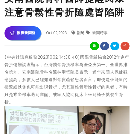
注意骨鬆性骨折隨處皆陷阱
Oct 02,2023
新聞
新聞時事
推廣新聞稿
(中央社訊息服務20231002 14:38:48)國際骨鬆協會2012年進行
骨折傷難調查顯示，台灣髖骨骨折機率為全亞洲第一、全世界排
名第九。安南醫院骨科名醫林聖哲院長表示，近年來國人保健觀
念提高，多數人已經知道對骨質疏鬆患者而言，即使是低能量的
撞擊或跌倒也可能出現骨折，尤其薦椎骨鬆性骨折的患者，有時
只是乘坐機車遇到窟窿、或家人協助從床上坐到椅子就發生骨
折。