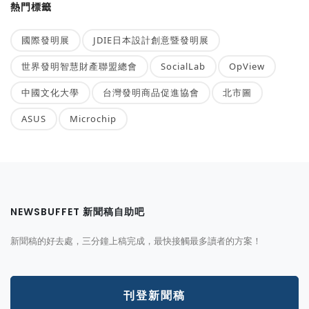
熱門標籤
國際發明展
JDIE日本設計創意暨發明展
世界發明智慧財產聯盟總會
SocialLab
OpView
中國文化大學
台灣發明商品促進協會
北市圖
ASUS
Microchip
NEWSBUFFET 新聞稿自助吧
新聞稿的好去處，三分鐘上稿完成，最快接觸最多讀者的方案！
刊登新聞稿