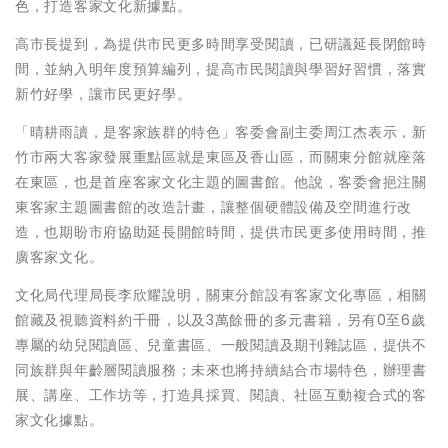
色，打造客家文化新據點。
高市長提到，為提供市民更多時間享受閱讀，已研議延長閉館時
間，並納入明年度預算編列，提高市民閱讀與學習好習慣，落實
新竹好學，讓市民更好學。
「晴耕雨讀，是客家族群的特色」客委會副主委周江杰表示，新
竹市兩大客家發展重點區就是東區及香山區，而關東分館就座落
在東區，也是首座客家文化主題的圖書館。他說，客委會挹注關
東客家主題圖書館的改造計畫，讓整個硬體設備及空間進行改
造，也期盼市府協助延長開館時間，提供市民更多使用時間，推
廣客家文化。
文化局代理局長李欣耀說明，關東分館設有客家文化專區，相關
館藏及視聽資料約千冊，以及3萬餘冊的多元書籍，另有0至6歲
專屬的幼兒閱讀區、兒童書區、一般閱讀及期刊雜誌區，提供不
同族群與年齡層閱讀服務；未來也將持續結合市場特色，辦理書
展、講座、工作坊等，打造具採買、閱讀、社區互動複合式的客
家文化據點。