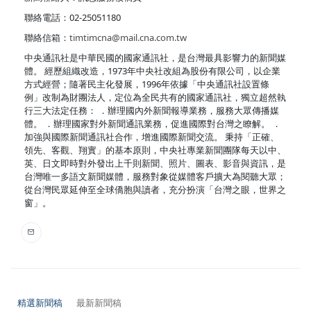
聯絡電話：02-25051180
聯絡信箱：
timtimcna@mail.cna.com.tw
中央通訊社是中華民國的國家通訊社，是台灣最具影響力的新聞媒
體。 經歷組織改造，1973年中央社改組為股份有限公司，以企業
方式經營；隨著民主化發展，1996年依據「中央通訊社設置條
例」改制為財團法人，定位為全民共有的國家通訊社，獨立超然執
行三大法定任務： ．辦理國內外新聞報導業務，服務大眾傳播媒
體。 ．辦理國家對外新聞通訊業務，促進國際對台灣之瞭解。 ．
加強與國際新聞通訊社合作，增進國際新聞交流。 秉持「正確、
領先、客觀、翔實」的基本原則，中央社專業新聞團隊每天以中、
英、日文即時對外發出上千則新聞、照片、圖表、影音與資訊，是
台灣唯一多語文新聞媒體，服務對象從媒體客戶擴大為閱聽大眾；
從台灣民眾延伸至全球僑胞與讀者，充分扮演「台灣之眼，世界之
窗」。
精選新聞稿
最新新聞稿