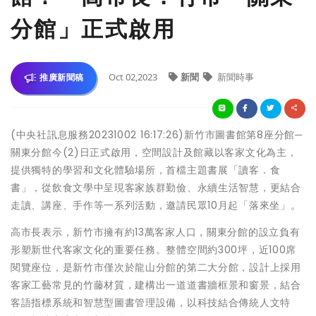
分館」正式啟用
Oct 02,2023
新聞
新聞時事
推廣新聞稿
(中央社訊息服務20231002 16:17:26)新竹市圖書館第8座分館─
關東分館今(2)日正式啟用，空間設計及館藏以客家文化為主，
提供獨特的學習和文化體驗場所，首檔主題書展「讀客．食
書」，從飲食文學中呈現客家族群勤儉、永續生活智慧，更結合
走讀、講座、手作等一系列活動，邀請民眾10月起「落來坐」。
高市長表示，新竹市擁有約13萬客家人口，關東分館的設立負有
形塑新世代客家文化的重要任務。整體空間約300坪，近100席
閱覽座位，是新竹市僅次於龍山分館的第二大分館，設計上採用
客家工藝常見的竹藤材質，建構出一道道書牆框景和窗景，結合
客語指標系統和智慧型圖書管理設備，以科技結合傳統人文特