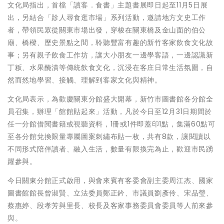
文化局指出，首檔「讀客．食書」主題書展即日起至11月5日展
出，另結合「跈人尋食逛市場」系列活動，邀請地方文史工作
者，帶領民眾從關東市場出發，穿梭在關東橋及金山面的伯公
廟、橋樑、歷史景點之間，聆聽豐富有趣的新竹客家飲食文化故
事；另有親子飲食工作坊，讓大小朋友一邊學客語，一邊認識新
丁粄、水果醃漬等傳統飲食文化，沉浸在客庄日常生活氛圍，自
然而然地學習、接觸、理解到客家文化與精神。
文化局表示，為歡慶關東分館盛大開幕，新竹市圖書館各分館全
員召集，辦理「館館貼起來」活動，凡於今日至12月31日期間於
任一分館借閱書籍或視聽資料，1冊或1件即蓋印1點，集滿60點可
至各分館兌換限量專屬圖案刺繡布貼一枚，共有8款，讓閱讀以
不同形式陪伴讀者、融入生活，數量有限換完為止，歡迎市民踴
躍參與。
今日關東分館正式啟用，與會來賓有客委會副主委周江杰、國家
圖書館館長曾淑賢、立法委員鄭正鈐、市議員劉彥伶、宋品瑩、
蔡惠婷、段孝芳與里長、校長及客家事務委員會委員等人前來參
與。