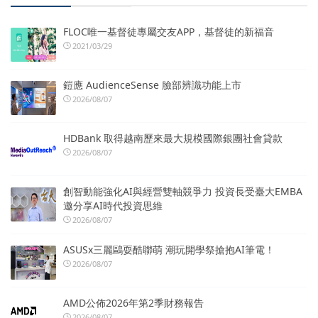
FLOC唯一基督徒專屬交友APP，基督徒的新福音
2021/03/29
鎧應 AudienceSense 臉部辨識功能上市
2026/08/07
HDBank 取得越南歷來最大規模國際銀團社會貸款
2026/08/07
創智動能強化AI與經營雙軸競爭力 投資長受臺大EMBA
邀分享AI時代投資思維
2026/08/07
ASUSx三麗鷗耍酷聯萌 潮玩開學祭搶抱AI筆電！
2026/08/07
AMD公佈2026年第2季財務報告
2026/08/07