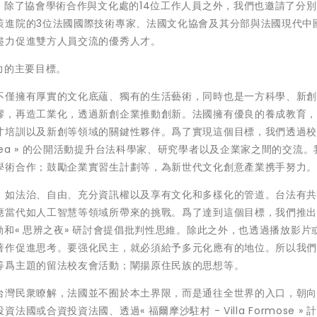
。除了協會學術合作與文化處的14位工作人員之外，我們也邀請了分
策進院的3位法國國際技術專家、法國文化協會及其分部與法國現代中
盡力促進雙方人員交流的優秀人才。
力的主要目標。
不僅擁有厚實的文化底蘊、獨有的生活藝術，同時也是一方科學、新
繆，再造工業化，透過新創企業推動創新。法國擁有優良的養成教育
才培訓以及新創等領域的關鍵性夥伴。爲了實現這個目標，我們透過
bble Tea » 的公開活動提升台法科學家、研究學者以及企業家之間的交流
學術合作；鼓勵企業實習生計劃等，為新世代文化創意產業携手努力
，如法治、自由、充分資訊權以及享有文化和多樣化的管道。台法有
應當代如人工智慧等領域所帶來的挑戰。爲了達到這個目標，我們推
動和« 思辨之夜» 研討會提倡批判性思維。除此之外，也透過播放影片
著作促進思考。要强化民主，就必須給予多元化應有的地位。所以我
等爲主題的留法校友會活動；闡揚原住民族的思想等。
台灣民衆瞭解，法國並不囿於本土界限，而是通往全世界的入口，朝
或合資投資法國、透過« 福爾摩沙駐村 - Villa Formose » 