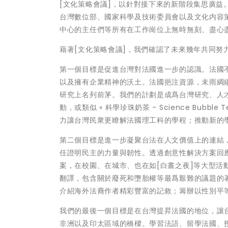
[文化策略會議]，以針對接下來的新階段集思廣益
台灣數位部、國家科學及技術委員會以及文化内容
中心的主任們等所有在工作崗位上無時無刻、盡心
藉著[文化策略會議]，我們確認了未來幾年共同努
第一個目標是促進台灣對法國進一步的認識。法國
以及擁有企業精神的沃土。法國挹注資源，未雨綢
研究上名列前茅。我們的計劃是成爲台灣研究、人
動，或類似 « 科學珍珠奶茶 - Science Bu
力讓台灣民衆更瞭解法國理工科的學程；推動新的
第二個目標是進一步凝聚台法在人文價值上的連結
任證明民主的力量與韌性。透過創意性解決方案回
案，在校園、在城市、也在如[白晝之夜]等大型活
翻譯，包含關於廢死和墮胎權等最爲艱難的議題的
介紹海外法裔作者精彩豐富的記敘；籌辦以性別平
我們的最後一個目標是在台灣提昇法國的地位，讓
非洲以及印太區域的橋樑。學習法語、留學法國、投資法國