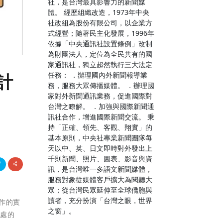
社，是台灣最具影響力的新聞媒
體。 經歷組織改造，1973年中央
社改組為股份有限公司，以企業方
式經營；隨著民主化發展，1996年
依據「中央通訊社設置條例」改制
為財團法人，定位為全民共有的國
家通訊社，獨立超然執行三大法定
任務： ．辦理國內外新聞報導業
計
務，服務大眾傳播媒體。 ．辦理國
家對外新聞通訊業務，促進國際對
台灣之瞭解。 ．加強與國際新聞通
訊社合作，增進國際新聞交流。 秉
持「正確、領先、客觀、翔實」的
基本原則，中央社專業新聞團隊每
天以中、英、日文即時對外發出上
千則新聞、照片、圖表、影音與資
訊，是台灣唯一多語文新聞媒體，
服務對象從媒體客戶擴大為閱聽大
眾；從台灣民眾延伸至全球僑胞與
讀者，充分扮演「台灣之眼，世界
作的實
之窗」。
化處的