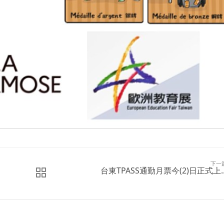
下一
台東TPASS通勤月票今(2)日正式上..