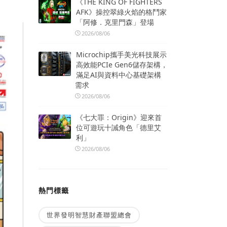
《THE KING OF FIGHTERS
AFK》操控翠綠火焰的格鬥家
「阿修．克里門森」登場
2026/08/06
Microchip攜手美光科技展示
高效能PCIe Gen6儲存架構，
滿足AI與資料中心基礎架構
需求
2026/08/06
《七大罪：Origin》迎來首
位可遊玩十誡角色「德里艾
利」
2026/08/06
熱門標籤
世界發明智慧財產聯盟總會