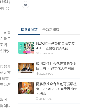
別服務於
國研究
精選新聞稿
最新新聞稿
創、創意
，在量子
FLOC唯一基督徒專屬交友
校園活
APP，基督徒的新福音
。我們致
2021/03/29
。
韓國新任駐台代表黃載皓返
共同的責
回母校 巧遇文化大學同窗
出多元方
2026/08/06
或圖書
配客嘉推全台首創可循環禮
們在台灣
盒 RePresent！滿千再抽萬
元機票
2026/08/06
向歐洲、
計劃與法