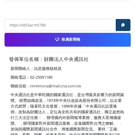
推廣新聞稿
發佈單位名稱：財團法人中央通訊社
新聞聯絡人：訊息服務核稿員
聯絡電話：02-25051180
聯絡信箱：
timtimcna@mail.cna.com.tw
中央通訊社是中華民國的國家通訊社，是台灣最具影響力的新聞媒
體。 經歷組織改造，1973年中央社改組為股份有限公司，以企業
方式經營；隨著民主化發展，1996年依據「中央通訊社設置條
例」改制為財團法人，定位為全民共有的國家通訊社，獨立超然執
行三大法定任務： ．辦理國內外新聞報導業務，服務大眾傳播媒
體。 ．辦理國家對外新聞通訊業務，促進國際對台灣之瞭解。 ．
加強與國際新聞通訊社合作，增進國際新聞交流。 秉持「正確、
領先、客觀、翔實」的基本原則，中央社專業新聞團隊每天以中、