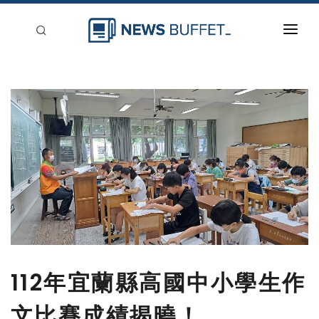
回到首頁
新聞稿分類
登入
刊登
112年宜蘭縣高國中小學生作
文比賽成績揭曉！