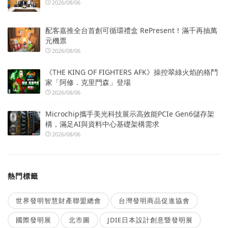
2026/08/06
配客嘉推全台首創可循環禮盒 RePresent！滿千再抽萬
元機票
2026/08/06
《THE KING OF FIGHTERS AFK》操控翠綠火焰的格鬥
家「阿修．克里門森」登場
2026/08/06
Microchip攜手美光科技展示高效能PCIe Gen6儲存架
構，滿足AI與資料中心基礎架構需求
2026/08/06
熱門標籤
世界發明智慧財產聯盟總會
台灣發明商品促進協會
國際發明展
北市圖
JDIE日本設計創意暨發明展