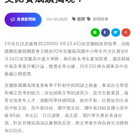
Oct 03,2023
新聞
新聞時事
推廣新聞稿
(中央社訊息服務20231003 09:23:45)由宜蘭縣政府指導，由救
國團宜蘭縣團委會主辦的112年宜蘭縣高國中小學生作文比賽於9
月24日假宜蘭高中盛大舉辦，兩百餘名考生參加競逐，邀請縣籍
作家及專業評審討論，獲獎名單出爐，10月21日將在羅東高中演
藝廳公開授獎。
宜蘭救國團為增進青春學子對創作與閱讀之興趣，養成自主學習
和獨立思考的能力，深化經典文學的讀寫力，提升文藝素質，蘊
育在地青年人才，激勵同學持續閱讀、創作不歇。比賽組別分為
高中散文組、高中新詩組、國中散文組、國中新詩組及國小高年
級等5組。本次以「日日讀冊」為主題，期許學生勇於表達自
我，對於所獲知識加以彙整與反思，將文學著作與自身生活體察
加以扣合。