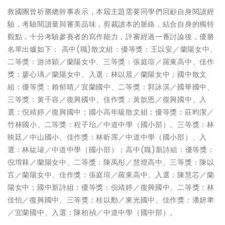
救國團曾祈勝總幹事表示，本屆主題需要同學們回顧自身閱讀經
驗，考驗閱讀量與審美品味，剪裁讀本的脈絡，結合自身的獨特
觀點，十分考驗參賽者的寫作能力，評審經過一番討論後，優勝
名單出爐如下： 高中(職)散文組：優等獎：王以安／蘭陽女中、
二等獎：游沛穎／蘭陽女中、三等獎：張庭瑄／羅東高中、佳作
獎：廖心瑀／蘭陽女中、入選：林以晨／蘭陽女中；國中散文
組：優等獎：賴郁晴／宜蘭國中、二等獎：郭詠淇／國華國中、
三等獎：黄千容／復興國中、佳作獎：黃歆恩／復興國中、入
選：倪靖婷／復興國中；國小高年級散文組：優等獎：莊昀潔／
竹林國小、二等獎：程子珆／中道中學（國小部）、三等獎：林
映廷／中山國小、佳作獎：林昕霈／中道中學（國小部）、入
選：林紘璿／中道中學（國小部）；高中(職)新詩組：優等獎：
倪堉箖／蘭陽女中、二等獎：陳禹彤／慧燈高中、三等獎：陳以
言／蘭陽女中、佳作獎：張庭瑄／羅東高中、入選：陳慧芯／蘭
陽女中；國中新詩組：優等獎：倪靖婷／復興國中、二等獎：林
佳怡／復興國中、三等獎：桂以勳／東光國中、佳作獎：潘妍聿
／宜蘭國中、入選：陳柏禎／中道中學（國中部）。