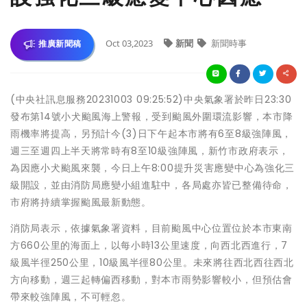
Oct 03,2023
新聞
新聞時事
推廣新聞稿
(中央社訊息服務20231003 09:25:52)中央氣象署於昨日23:30
發布第14號小犬颱風海上警報，受到颱風外圍環流影響，本市降
雨機率將提高，另預計今(3)日下午起本市將有6至8級強陣風，
週三至週四上半天將常時有8至10級強陣風，新竹市政府表示，
為因應小犬颱風來襲，今日上午8:00提升災害應變中心為強化三
級開設，並由消防局應變小組進駐中，各局處亦皆已整備待命，
市府將持續掌握颱風最新動態。
消防局表示，依據氣象署資料，目前颱風中心位置位於本市東南
方660公里的海面上，以每小時13公里速度，向西北西進行，7
級風半徑250公里，10級風半徑80公里。未來將往西北西往西北
方向移動，週三起轉偏西移動，對本市雨勢影響較小，但預估會
帶來較強陣風，不可輕忽。