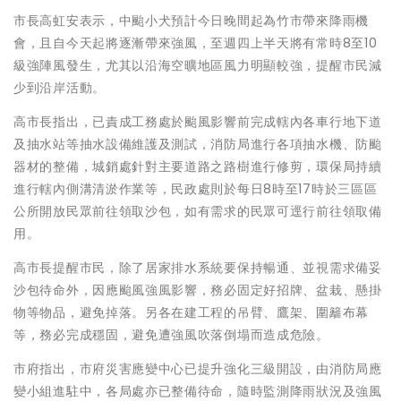
市長高虹安表示，中颱小犬預計今日晚間起為竹市帶來降雨機
會，且自今天起將逐漸帶來強風，至週四上半天將有常時8至10
級強陣風發生，尤其以沿海空曠地區風力明顯較強，提醒市民減
少到沿岸活動。
高市長指出，已責成工務處於颱風影響前完成轄內各車行地下道
及抽水站等抽水設備維護及測試，消防局進行各項抽水機、防颱
器材的整備，城銷處針對主要道路之路樹進行修剪，環保局持續
進行轄內側溝清淤作業等，民政處則於每日8時至17時於三區區
公所開放民眾前往領取沙包，如有需求的民眾可逕行前往領取備
用。
高市長提醒市民，除了居家排水系統要保持暢通、並視需求備妥
沙包待命外，因應颱風強風影響，務必固定好招牌、盆栽、懸掛
物等物品，避免掉落。另各在建工程的吊臂、鷹架、圍籬布幕
等，務必完成穩固，避免遭強風吹落倒塌而造成危險。
市府指出，市府災害應變中心已提升強化三級開設，由消防局應
變小組進駐中，各局處亦已整備待命，隨時監測降雨狀況及強風