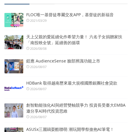
FLOC唯一基督徒專屬交友APP，基督徒的新福音
2021/03/29
天上父親的愛延續化作希望力量！ 六名子女捐贈家扶
「南投映全號」延續善的循環
2026/08/08
鎧應 AudienceSense 臉部辨識功能上市
2026/08/07
HDBank 取得越南歷來最大規模國際銀團社會貸款
2026/08/07
創智動能強化AI與經營雙軸競爭力 投資長受臺大EMBA
邀分享AI時代投資思維
2026/08/07
ASUSx三麗鷗耍酷聯萌 潮玩開學祭搶抱AI筆電！