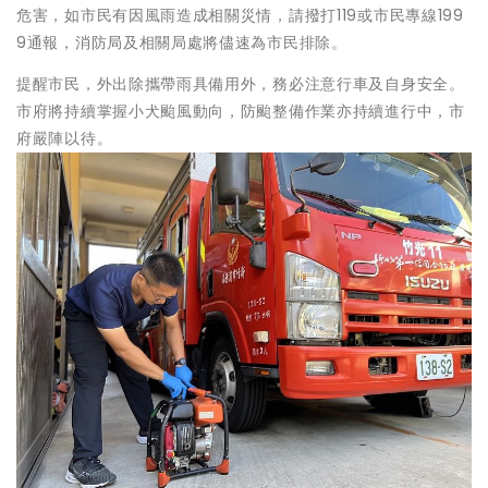
危害，如市民有因風雨造成相關災情，請撥打119或市民專線199
9通報，消防局及相關局處將儘速為市民排除。
提醒市民，外出除攜帶雨具備用外，務必注意行車及自身安全。
市府將持續掌握小犬颱風動向，防颱整備作業亦持續進行中，市
府嚴陣以待。