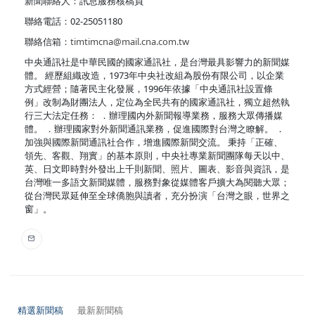
新聞聯絡人：訊息服務核稿員
聯絡電話：02-25051180
聯絡信箱：
timtimcna@mail.cna.com.tw
中央通訊社是中華民國的國家通訊社，是台灣最具影響力的新聞媒
體。 經歷組織改造，1973年中央社改組為股份有限公司，以企業
方式經營；隨著民主化發展，1996年依據「中央通訊社設置條
例」改制為財團法人，定位為全民共有的國家通訊社，獨立超然執
行三大法定任務： ．辦理國內外新聞報導業務，服務大眾傳播媒
體。 ．辦理國家對外新聞通訊業務，促進國際對台灣之瞭解。 ．
加強與國際新聞通訊社合作，增進國際新聞交流。 秉持「正確、
領先、客觀、翔實」的基本原則，中央社專業新聞團隊每天以中、
英、日文即時對外發出上千則新聞、照片、圖表、影音與資訊，是
台灣唯一多語文新聞媒體，服務對象從媒體客戶擴大為閱聽大眾；
從台灣民眾延伸至全球僑胞與讀者，充分扮演「台灣之眼，世界之
窗」。
精選新聞稿
最新新聞稿