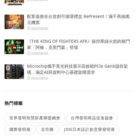
配客嘉推全台首創可循環禮盒 RePresent！滿千再抽萬
元機票
2026/08/06
《THE KING OF FIGHTERS AFK》操控翠綠火焰的格鬥
家「阿修．克里門森」登場
2026/08/06
Microchip攜手美光科技展示高效能PCIe Gen6儲存架
構，滿足AI與資料中心基礎架構需求
2026/08/06
熱門標籤
世界發明智慧財產聯盟總會
台灣發明商品促進協會
國際發明展
北市圖
JDIE日本設計創意暨發明展