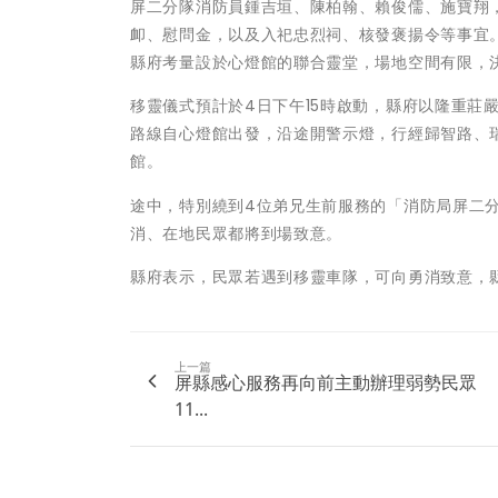
屏二分隊消防員鍾吉垣、陳柏翰、賴俊儒、施寶翔，
卹、慰問金，以及入祀忠烈祠、核發褒揚令等事宜
縣府考量設於心燈館的聯合靈堂，場地空間有限，
移靈儀式預計於4日下午15時啟動，縣府以隆重莊
路線自心燈館出發，沿途開警示燈，行經歸智路、
館。
途中，特別繞到4位弟兄生前服務的「消防局屏二
消、在地民眾都將到場致意。
縣府表示，民眾若遇到移靈車隊，可向勇消致意，
上一篇
屏縣感心服務再向前主動辦理弱勢民眾
11...