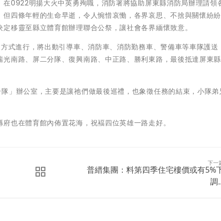
在0922明揚大火中英勇殉職，消防署將協助屏東縣消防局辦理請領
。但四條年輕的生命早逝，令人惋惜哀慟，各界哀思、不捨與關懷紛
決定移靈至縣立體育館辦理聯合公祭，讓社會各界緬懷致意。
嚴方式進行，將出動引導車、消防車、消防勤務車、警備車等車隊護送
瑞光南路、屏二分隊、復興南路、中正路、勝利東路，最後抵達屏東
分隊」辦公室，主要是讓祂們做最後巡禮，也象徵任務的結束，小隊弟
縣府也在體育館內佈置花海，祝褔四位英雄一路走好。
下一
普縉集團：料第四季住宅樓價或有5%
調..