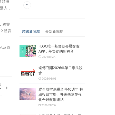
各項撫
紛湧入，
，移靈
縣立體育
精選新聞稿
最新新聞稿
FLOC唯一基督徒專屬交友
兄及義
APP，基督徒的新福音
2021/03/29
遠傳召開2026年第二季法說
會
2026/08/06
篇
下
聯合航空深耕台灣40週年 持
.
續投資市場、升級機隊並強
化全球航網連結
2026/08/06