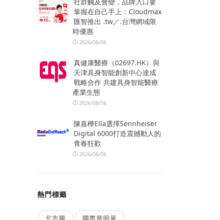
社群觸及會變，品牌入口要
掌握在自己手上：Cloudmax
匯智推出 .tw／.台灣網域限
時優惠
2026/08/06
真健康醫療（02697.HK）與
天津具身智能創新中心達成
戰略合作 共建具身智能醫療
產業生態
2026/08/06
陳嘉樺Ella選擇Sennheiser
Digital 6000打造震撼動人的
青春狂歡
2026/08/06
熱門標籤
北市圖
國際發明展