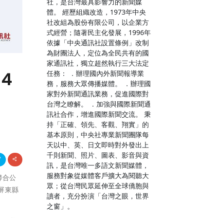
社，是台灣最具影響力的新聞媒
體。 經歷組織改造，1973年中央
社改組為股份有限公司，以企業方
式經營；隨著民主化發展，1996年
依據「中央通訊社設置條例」改制
為財團法人，定位為全民共有的國
家通訊社，獨立超然執行三大法定
4
任務： ．辦理國內外新聞報導業
務，服務大眾傳播媒體。 ．辦理國
家對外新聞通訊業務，促進國際對
台灣之瞭解。 ．加強與國際新聞通
訊社合作，增進國際新聞交流。 秉
持「正確、領先、客觀、翔實」的
基本原則，中央社專業新聞團隊每
天以中、英、日文即時對外發出上
千則新聞、照片、圖表、影音與資
訊，是台灣唯一多語文新聞媒體，
服務對象從媒體客戶擴大為閱聽大
聯合公
眾；從台灣民眾延伸至全球僑胞與
屏東縣
讀者，充分扮演「台灣之眼，世界
之窗」。