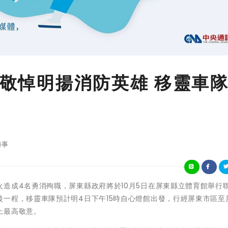
 敬悼明揚消防英雄 移靈車隊
時事
明揚工廠大火造成4名勇消殉職，屏東縣政府將於10月5日在屏東縣立體育館舉行
一程，移靈車隊預計明4日下午15時自心燈館出發，行經屏東市區至
上最高敬意。