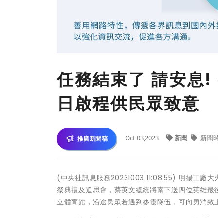
任務結束了 請安息!
日啟程供民眾致意
Oct 03,2023
新聞
新聞
推廣新聞稿
(中央社訊息服務20231003 11:08:55) 
祭典禮及追思會，蔡英文總統將南下送四位英雄最後
立體育館，沿途民眾若遇到移靈隊伍，可向勇消致