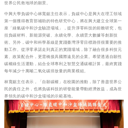
世界公民救地球的願景。
中興大學負碳中心林寬鋸主任表示，負碳中心是興大在理工領域
第一個獲得教育部補助的特色研究中心，將在興大建立全球第一
座「綠氫碳中和沙盒驗證場域」，提升淨零科技的前瞻研究，包
括負碳材料、新能源突破、永續化學、永續雲大數據等創新技
術。另外，碳中和科學基線是實踐臺灣淨零目標路徑很重要的推
動工作。從淨零承諾走到真正的實踐場域，除了融合很多科技元
素、政策配合外，更需橋接具國際遠見的企業。希望透過自願性
碳權綠生活運動，結合全球專利之智慧交通碳權計算，最終實踐
每年減少十萬噸二氧化碳排放量的商業模組。
林寬鋸主任表示，「自願碳權」在校園的推動，除了善盡世界公
民的責任之外，也將負碳科技的研發能量帶動經濟效益，成為世
界領先的碳中和沙盒場域的示範基地。