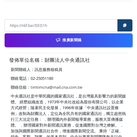
推廣新聞稿
發佈單位名稱：財團法人中央通訊社
新聞聯絡人：訊息服務核稿員
聯絡電話：02-25051180
聯絡信箱：
timtimcna@mail.cna.com.tw
中央通訊社是中華民國的國家通訊社，是台灣最具影響力的新聞媒
體。 經歷組織改造，1973年中央社改組為股份有限公司，以企業
方式經營；隨著民主化發展，1996年依據「中央通訊社設置條
例」改制為財團法人，定位為全民共有的國家通訊社，獨立超然執
行三大法定任務： ．辦理國內外新聞報導業務，服務大眾傳播媒
體。 ．辦理國家對外新聞通訊業務，促進國際對台灣之瞭解。 ．
加強與國際新聞通訊社合作，增進國際新聞交流。 秉持「正確、
領先、客觀、翔實」的基本原則，中央社專業新聞團隊每天以中、