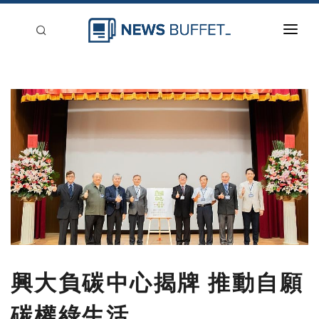
回到首頁
新聞稿分類
登入
刊登
興大負碳中心揭牌 推動自願
碳權綠生活