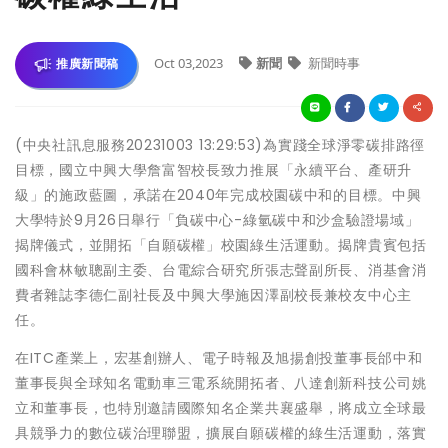
Oct 03,2023
新聞
新聞時事
推廣新聞稿
(中央社訊息服務20231003 13:29:53)為實踐全球淨零碳排路徑
目標，國立中興大學詹富智校長致力推展「永續平台、產研升
級」的施政藍圖，承諾在2040年完成校園碳中和的目標。中興
大學特於9月26日舉行「負碳中心-綠氫碳中和沙盒驗證場域」
揭牌儀式，並開拓「自願碳權」校園綠生活運動。揭牌貴賓包括
國科會林敏聰副主委、台電綜合研究所張志聲副所長、消基會消
費者雜誌李德仁副社長及中興大學施因澤副校長兼校友中心主
任。
在ITC產業上，宏基創辦人、電子時報及旭揚創投董事長邰中和
董事長與全球知名電動車三電系統開拓者、八達創新科技公司姚
立和董事長，也特別邀請國際知名企業共襄盛舉，將成立全球最
具競爭力的數位碳治理聯盟，擴展自願碳權的綠生活運動，落實