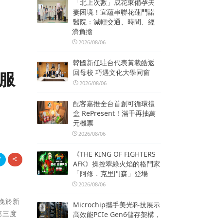
「北上次數」成花東備孕夫
妻困境！宜蘊串聯花蓮門諾
醫院：減輕交通、時間、經
濟負擔
2026/08/06
韓國新任駐台代表黃載皓返
回母校 巧遇文化大學同窗
流服
2026/08/06
配客嘉推全台首創可循環禮
盒 RePresent！滿千再抽萬
元機票
2026/08/06
《THE KING OF FIGHTERS
AFK》操控翠綠火焰的格鬥家
「阿修．克里門森」登場
2026/08/06
昨晚於新
Microchip攜手美光科技展示
第三度
高效能PCIe Gen6儲存架構，