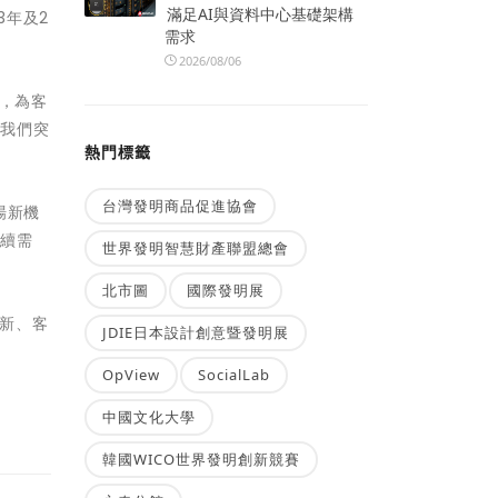
滿足AI與資料中心基礎架構
3年及2
需求
2026/08/06
下，為客
令我們突
熱門標籤
台灣發明商品促進協會
場新機
持續需
世界發明智慧財產聯盟總會
北市圖
國際發明展
創新、客
JDIE日本設計創意暨發明展
OpView
SocialLab
中國文化大學
韓國WICO世界發明創新競賽