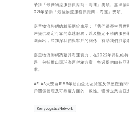
榮獲「最佳物流服務供應商－海運」獎項。嘉里物流聯
021年榮膺「最佳物流服務供應商－海運」獎項。
嘉里物流聯網總裁張炳銓表示：「我們很榮幸再度蟬
戶提供穩定可靠的卓越服務，以及堅定不移的服務
圍而出，並加深我們與客戶的關係，有助我們抓緊
嘉里物流聯網憑藉其海運實力，在2022年得以維
遇，包括推出環球海運併箱方案，每週提供由各亞
求。
AFLAS大獎自1986年起由亞太區貨運及供應鏈新聞
戶關係管理及可靠度方面的一致性。獲獎企業由亞
KerryLogisticsNetwork