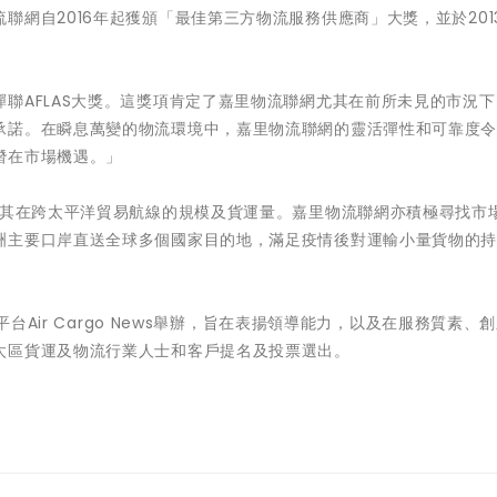
網自2016年起獲頒「最佳第三方物流服務供應商」大獎，並於201
聯AFLAS大獎。這獎項肯定了嘉里物流聯網尤其在前所未見的市況
承諾。在瞬息萬變的物流環境中，嘉里物流聯網的靈活彈性和可靠度
潛在市場機遇。」
持其在跨太平洋貿易航線的規模及貨運量。嘉里物流聯網亦積極尋找市
洲主要口岸直送全球多個國家目的地，滿足疫情後對運輸小量貨物的
平台Air Cargo News舉辦，旨在表揚領導能力，以及在服務質素、
太區貨運及物流行業人士和客戶提名及投票選出。