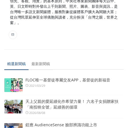
領先、客觀、翔實」的基本原則，中央社專業新聞團隊每天以中、
英、日文即時對外發出上千則新聞、照片、圖表、影音與資訊，是
台灣唯一多語文新聞媒體，服務對象從媒體客戶擴大為閱聽大眾；
從台灣民眾延伸至全球僑胞與讀者，充分扮演「台灣之眼，世界之
窗」。
精選新聞稿
最新新聞稿
FLOC唯一基督徒專屬交友APP，基督徒的新福音
2021/03/29
天上父親的愛延續化作希望力量！ 六名子女捐贈家扶
「南投映全號」延續善的循環
2026/08/08
鎧應 AudienceSense 臉部辨識功能上市