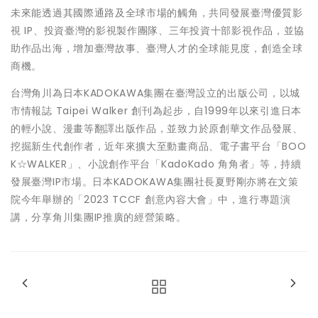
未來能透過其國際通路及全球市場的觸角，共同發展臺灣優質影
視 IP、投資臺灣的影視製作團隊、三年投資十部影視作品，並協
助作品出海，增加臺灣故事、臺灣人才的全球能見度，創造全球
商機。
台灣角川為日本KADOKAWA集團在臺灣設立的出版公司，以城
市情報誌 Taipei Walker 創刊為起步，自1999年以來引進日本
的輕小說、漫畫等翻譯出版作品，並致力於原創華文作品發展、
挖掘新生代創作者，近年來擴大至動畫商品、電子書平台「BOO
K☆WALKER」、小說創作平台「KadoKado 角角者」等，持續
發展臺灣IP市場。日本KADOKAWA集團社長夏野剛亦將在文策
院今年舉辦的「2023 TCCF 創意內容大會」中，進行專題演
講，分享角川集團IP推廣的經營策略。