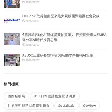
2026/08/07
HDBank 取得越南歷來最大規模國際銀團社會貸款
2026/08/07
創智動能強化AI與經營雙軸競爭力 投資長受臺大EMBA
邀分享AI時代投資思維
2026/08/07
ASUSx三麗鷗耍酷聯萌 潮玩開學祭搶抱AI筆電！
2026/08/07
熱門標籤
國際發明展
JDIE日本設計創意暨發明展
世界發明智慧財產聯盟總會
SocialLab
OpView