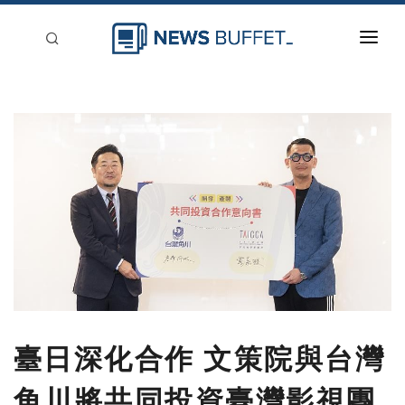
回到首頁
新聞稿分類
登入
刊登
臺日深化合作 文策院與台灣
角川將共同投資臺灣影視團