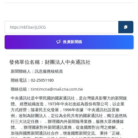
推廣新聞稿
發佈單位名稱：財團法人中央通訊社
新聞聯絡人：訊息服務核稿員
聯絡電話：02-25051180
聯絡信箱：
timtimcna@mail.cna.com.tw
中央通訊社是中華民國的國家通訊社，是台灣最具影響力的新聞媒
體。 經歷組織改造，1973年中央社改組為股份有限公司，以企業
方式經營；隨著民主化發展，1996年依據「中央通訊社設置條
例」改制為財團法人，定位為全民共有的國家通訊社，獨立超然執
行三大法定任務： ．辦理國內外新聞報導業務，服務大眾傳播媒
體。 ．辦理國家對外新聞通訊業務，促進國際對台灣之瞭解。 ．
加強與國際新聞通訊社合作，增進國際新聞交流。 秉持「正確、