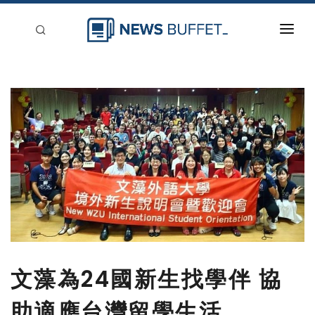
回到首頁
新聞稿分類
登入
刊登
文藻為24國新生找學伴 協
助適應台灣留學生活