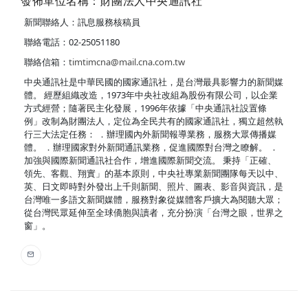
發佈單位名稱：財團法人中央通訊社
新聞聯絡人：訊息服務核稿員
聯絡電話：02-25051180
聯絡信箱：
timtimcna@mail.cna.com.tw
中央通訊社是中華民國的國家通訊社，是台灣最具影響力的新聞媒
體。 經歷組織改造，1973年中央社改組為股份有限公司，以企業
方式經營；隨著民主化發展，1996年依據「中央通訊社設置條
例」改制為財團法人，定位為全民共有的國家通訊社，獨立超然執
行三大法定任務： ．辦理國內外新聞報導業務，服務大眾傳播媒
體。 ．辦理國家對外新聞通訊業務，促進國際對台灣之瞭解。 ．
加強與國際新聞通訊社合作，增進國際新聞交流。 秉持「正確、
領先、客觀、翔實」的基本原則，中央社專業新聞團隊每天以中、
英、日文即時對外發出上千則新聞、照片、圖表、影音與資訊，是
台灣唯一多語文新聞媒體，服務對象從媒體客戶擴大為閱聽大眾；
從台灣民眾延伸至全球僑胞與讀者，充分扮演「台灣之眼，世界之
窗」。