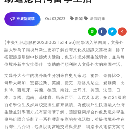
Oct 03,2023
新聞
新聞時事
推廣新聞稿
(中央社訊息服務20231003 15:14:56)開學邁入第四周，文藻外
語大學為了讓境外新生更加了解台灣文化及認識文藻校園，除了
搭配節慶舉辦中秋節烤肉活動，也安排境外新生說明會，並為每
位境外新生安排學伴，協助他們順利融入文藻外大的校園生活。
文藻外大今年的境外新生分別來自史瓦帝尼、祕魯、哥倫比亞、
哥斯大黎加、宏都拉斯、英國、捷克、斯洛凡尼亞、愛爾蘭、比
利時、西班牙、芬蘭、德國、南韓、土耳其、美國、法國、日
本、泰國、越南、菲律賓、馬來西亞、印度及印尼，多達24國逾
百名學位生及姊妹校交換生前來就讀。為使境外生快速融入台灣
生活並對學習方式有更清晰了解，國際暨兩岸合作處及境外學生
事務組聯合策劃了一系列豐富多彩的交流活動，並提供境外生在
台灣生活介紹，包含說明當地交通與景點、網路卡及電信方案簡