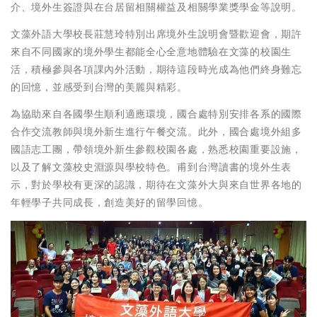
介、境外生簽證與在台居留相關權益及相關學業獎學金等說明。
文藻外語大學校長莊慧玲特別出席境外生說明會暨歡迎會，期許
來自不同國家的境外學生都能全心全意地體驗在文藻的校園生
活，積極參與各項課內外活動，期待這段時光成為他們終身難忘
的回憶，並感受到台灣的美麗與精彩。
為協助來自各國學生順利適應環境，國合處特別安排各系的國際
合作交流教師與境外新生進行午餐交流。此外，國合處境外組多
國語志工團，帶領境外新生參觀校園各處，熟悉校園重要設施，
以及了解文藻校史淵源與學校特色。甫到台灣讀書的境外生表
示，對於學校有更深的認識，期待在文藻外大與來自世界各地的
年輕學子共同成長，創造美好的留學回憶。