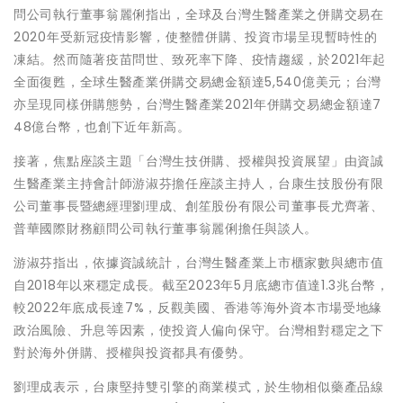
問公司執行董事翁麗俐指出，全球及台灣生醫產業之併購交易在
2020年受新冠疫情影響，使整體併購、投資市場呈現暫時性的
凍結。然而隨著疫苗問世、致死率下降、疫情趨緩，於2021年起
全面復甦，全球生醫產業併購交易總金額達5,540億美元；台灣
亦呈現同樣併購態勢，台灣生醫產業2021年併購交易總金額達7
48億台幣，也創下近年新高。
接著，焦點座談主題「台灣生技併購、授權與投資展望」由資誠
生醫產業主持會計師游淑芬擔任座談主持人，台康生技股份有限
公司董事長暨總經理劉理成、創笙股份有限公司董事長尤齊著、
普華國際財務顧問公司執行董事翁麗俐擔任與談人。
游淑芬指出，依據資誠統計，台灣生醫產業上市櫃家數與總市值
自2018年以來穩定成長。截至2023年5月底總市值達1.3兆台幣，
較2022年底成長達7%，反觀美國、香港等海外資本市場受地緣
政治風險、升息等因素，使投資人偏向保守。台灣相對穩定之下
對於海外併購、授權與投資都具有優勢。
劉理成表示，台康堅持雙引擎的商業模式，於生物相似藥產品線