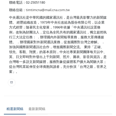
聯絡電話：02-25051180
聯絡信箱：
timtimcna@mail.cna.com.tw
中央通訊社是中華民國的國家通訊社，是台灣最具影響力的新聞媒
體。 經歷組織改造，1973年中央社改組為股份有限公司，以企業
方式經營；隨著民主化發展，1996年依據「中央通訊社設置條
例」改制為財團法人，定位為全民共有的國家通訊社，獨立超然執
行三大法定任務： ．辦理國內外新聞報導業務，服務大眾傳播媒
體。 ．辦理國家對外新聞通訊業務，促進國際對台灣之瞭解。 ．
加強與國際新聞通訊社合作，增進國際新聞交流。 秉持「正確、
領先、客觀、翔實」的基本原則，中央社專業新聞團隊每天以中、
英、日文即時對外發出上千則新聞、照片、圖表、影音與資訊，是
台灣唯一多語文新聞媒體，服務對象從媒體客戶擴大為閱聽大眾；
從台灣民眾延伸至全球僑胞與讀者，充分扮演「台灣之眼，世界之
窗」。
精選新聞稿
最新新聞稿