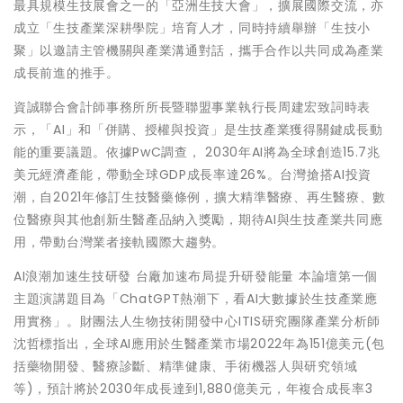
最具規模生技展會之一的「亞洲生技大會」，擴展國際交流，亦
成立「生技產業深耕學院」培育人才，同時持續舉辦「生技小
聚」以邀請主管機關與產業溝通對話，攜手合作以共同成為產業
成長前進的推手。
資誠聯合會計師事務所所長暨聯盟事業執行長周建宏致詞時表
示，「AI」和「併購、授權與投資」是生技產業獲得關鍵成長動
能的重要議題。依據PwC調查， 2030年AI將為全球創造15.7兆
美元經濟產能，帶動全球GDP成長率達26%。台灣搶搭AI投資
潮，自2021年修訂生技醫藥條例，擴大精準醫療、再生醫療、數
位醫療與其他創新生醫產品納入獎勵，期待AI與生技產業共同應
用，帶動台灣業者接軌國際大趨勢。
AI浪潮加速生技研發 台廠加速布局提升研發能量 本論壇第一個
主題演講題目為「ChatGPT熱潮下，看AI大數據於生技產業應
用實務」。財團法人生物技術開發中心ITIS研究團隊產業分析師
沈哲標指出，全球AI應用於生醫產業市場2022年為151億美元(包
括藥物開發、醫療診斷、精準健康、手術機器人與研究領域
等)，預計將於2030年成長達到1,880億美元，年複合成長率3