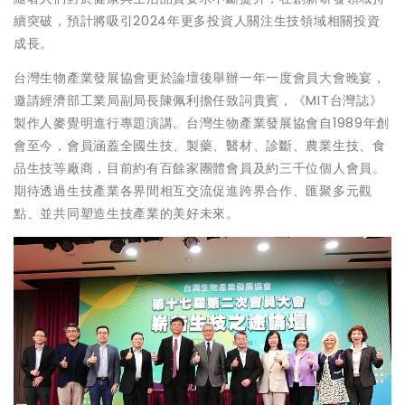
續突破，預計將吸引2024年更多投資人關注生技領域相關投資
成長。
台灣生物產業發展協會更於論壇後舉辦一年一度會員大會晚宴，
邀請經濟部工業局副局長陳佩利擔任致詞貴賓，《MIT台灣誌》
製作人麥覺明進行專題演講。台灣生物產業發展協會自1989年創
會至今，會員涵蓋全國生技、製藥、醫材、診斷、農業生技、食
品生技等廠商，目前約有百餘家團體會員及約三千位個人會員。
期待透過生技產業各界間相互交流促進跨界合作、匯聚多元觀
點、並共同塑造生技產業的美好未來。