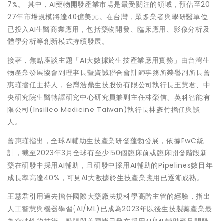
7%。 其中，AI藥物開發產業市場是最受關注的領域，預估至20
27年市場規模將達40億美元。在台灣，眾多業者與學研醫單位
已投入AI生醫商業應用，包括藥物開發、臨床應用、影像分析及
體學分析等創新模式持續發展。
接著，焦點座談主題「AI大數據於生技產業應用實務」由台灣生
物產業發展協會副理事長暨資誠聯合會計師事務所榮譽副所長曾
惠瑾擔任主持人，台灣浩鼎生技股份有限公司執行長王慧君、中
央研究院生醫轉譯研究中心研究員兼副主任林榮信、英科智能有
限公司(Insilico Medicine Taiwan)執行長林彥竹擔任與談
人。
曾惠瑾指出，全球AI輔助生技產業研發蓬勃發展，依據PwC統
計，截至2023年3月全球有至少150個臨床前或臨床開發階段新
藥在研發中採用AI輔助，且研發中採用AI輔助的Pipelines數目年
成長率高達40%，可見AI大數據於生技產業應用已逐漸成熟。
王慧君引用過去擔任國際大藥廠法規科學高階主管的經驗，指出
人工智慧與機器學習(AI/ML)已成為2023年以後生技製藥產業最
為突破性的技術。歐盟與美國皆已發布採用AI/ML輔助藥品開發