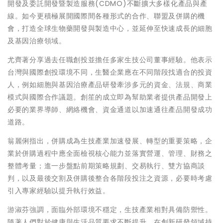
開發及委託開發暨製造服務(CDMO)不斷擴大多樣化產品與產
線。如今更積極展開國際間各種形式的合作、聯盟及併購的機
會，打造全球生物藥開發與製造中心，並延伸至快速成長的細胞
及基因治療領域。
尤齊著分享過去任職創投並擔任多家生技公司董事經驗。他表示
台灣與國際創投環境不同，生醫企業應在不同階段找適合的投資
人，例如細胞與基因治療產品研發牽涉多元的資金、法規、商業
模式與國際合作議題。創笙的成立即為幫助業者提供產品開發上
必要的業界導師、網絡機會、資金通道以加速通往產品開發成功
道路。
翁麗俐指出，併購成為生技產業加速發展、轉型的重要策略，企
業於併購過程中應全面檢視核心能力並落實營運、管理、財務之
整體考量；進一步盤點前期策略規劃、交易執行、雙方協商談
判，以及最後交割及併購後整合各階段投注之資源，必要時考慮
引入專家經驗以提升執行效益。
游淑芬強調，面臨外部環境不穩定，生技產業相對具備防禦性。
隨著人們對於健康與生活品質要求不斷提升，在創新研發領域持