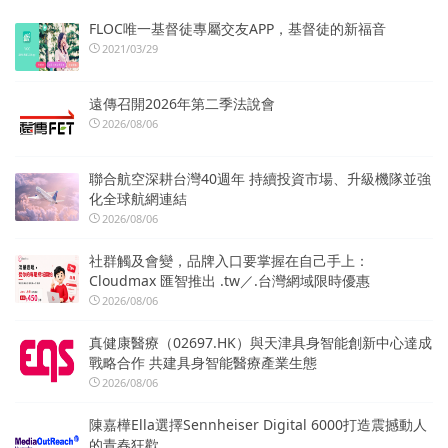
FLOC唯一基督徒專屬交友APP，基督徒的新福音
2021/03/29
遠傳召開2026年第二季法說會
2026/08/06
聯合航空深耕台灣40週年 持續投資市場、升級機隊並強
化全球航網連結
2026/08/06
社群觸及會變，品牌入口要掌握在自己手上：
Cloudmax 匯智推出 .tw／.台灣網域限時優惠
2026/08/06
真健康醫療（02697.HK）與天津具身智能創新中心達成
戰略合作 共建具身智能醫療產業生態
2026/08/06
陳嘉樺Ella選擇Sennheiser Digital 6000打造震撼動人
的青春狂歡