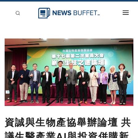
回到首頁
新聞稿分類
登入
刊登
資誠與生物產協舉辦論壇 共
議生醫產業AI與投資併購新