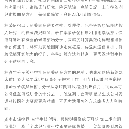
的考量指引。從臨床前研究、臨床試驗、查驗登記、上市後監測
與市場開發方面，每個環節皆可利用AI/ML創造價值。
林榮信指出，新藥開發需要生物、藥理學、化學等跨領域團隊投
入研究，耗費金錢與時間。若在藥物研發初期利用電腦模擬，快
速篩選出有機會的候選藥物分子，高精度計算與藥物標靶相遇後
會如何運作，將幫助實驗團隊少走冤枉路。要達到這個目標，仰
賴電腦運算能力的提升、科學計算方法的精進，更需深耕對生物
分子結構的研究。
林彥竹分享英科智能在新藥研發方面的經驗，他表示傳統新藥臨
床前研發大概要花5年從事分子探索工作，但英科智能的團隊採
用AI分子模擬技術，分子探索時間可以縮短到18個月，而成本可
以降低至傳統研發的十分之一。他強調，台灣研發型生技公司資
源相較國外大藥廠更為精簡，可思考活用AI的方式節省人力與時
間。
資本市場復甦 台灣生技併購、授權與投資成長可期 第二場主題
演講題目為「全球與台灣生技產業併購趨勢」。普華國際財務顧