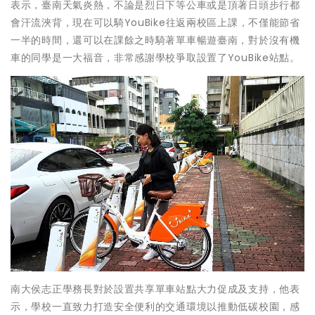
表示，臺南天氣炎熱，不論是烈日下等公車或是頂著日頭步行都
會汗流浹背，現在可以騎YouBike往返兩校區上課，不僅能節省
一半的時間，還可以在課餘之時騎著單車暢遊臺南，對於沒有機
車的同學是一大福音，非常感謝學校爭取設置了YouBike站點。
南大侯志正學務長對於設置共享單車站點大力促成及支持，他表
示，學校一直致力打造安全便利的交通環境以推動低碳校園，感