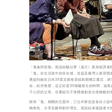
「鬼魂與怪物」座談由駱以軍《遠方》新加坡譯者程異
「鬼」在生活當中的存在感，並提及臺灣人會習慣
應提到她在日本311震災後移居福島開獨立書店，
命」的求救聲，這正好是311海嘯發生的時間，福
子心切的父母，在重組兒子身體後創造出怪物般的
除與「鬼」相關的主題外，三位作家也從各自小說
物角色，分享見解和創作理念。座談結束後讀者大