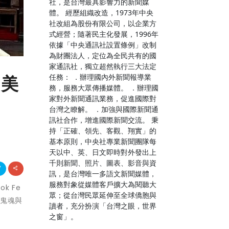
社，是台灣最具影響力的新聞媒
體。 經歷組織改造，1973年中央
社改組為股份有限公司，以企業方
式經營；隨著民主化發展，1996年
依據「中央通訊社設置條例」改制
為財團法人，定位為全民共有的國
家通訊社，獨立超然執行三大法定
任務： ．辦理國內外新聞報導業
柳美
務，服務大眾傳播媒體。 ．辦理國
家對外新聞通訊業務，促進國際對
台灣之瞭解。 ．加強與國際新聞通
訊社合作，增進國際新聞交流。 秉
持「正確、領先、客觀、翔實」的
基本原則，中央社專業新聞團隊每
天以中、英、日文即時對外發出上
千則新聞、照片、圖表、影音與資
訊，是台灣唯一多語文新聞媒體，
服務對象從媒體客戶擴大為閱聽大
k Fe
眾；從台灣民眾延伸至全球僑胞與
「鬼魂與
讀者，充分扮演「台灣之眼，世界
之窗」。