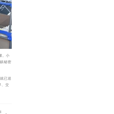
權。小
小鎮秘密
區就已巡
界、交
篇