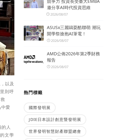
競爭力 投資長受臺大EMBA
邀分享AI時代投資思維
2026/08/07
ASUSx三麗鷗耍酷聯萌 潮玩
開學祭搶抱AI筆電！
2026/08/07
AMD公佈2026年第2季財務
報告
2026/08/07
統，以及
美里則呼
熱門標籤
「救
品中愛
國際發明展
JDIE日本設計創意暨發明展
錮的人
世界發明智慧財產聯盟總會
社的文學