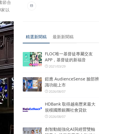
書節合
0家以
精選新聞稿
最新新聞稿
FLOC唯一基督徒專屬交友
APP，基督徒的新福音
2021/03/29
鎧應 AudienceSense 臉部辨
識功能上市
2026/08/07
HDBank 取得越南歷來最大
規模國際銀團社會貸款
2026/08/07
創智動能強化AI與經營雙軸