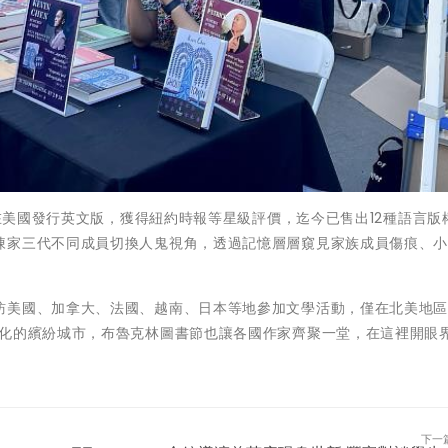
天在美國發行英文版，獲得紐約時報等星級評價，迄今已售出12種語言版
陳家三代不同成員切換人鬼視角，透過記憶層層窺見家族成員傷痕、
訪美國、加拿大、法國、越南、日本等地參加文學活動，僅在北美地
文化的繽紛城市，布魯克林圖書節也讓各國作家齊聚一堂，在這裡開眼
。
下一