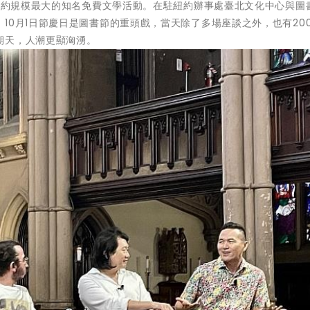
國紐約規模最大的知名免費文學活動。在駐紐約辦事處臺北文化中心與圖
10月1日節慶日是圖書節的重頭戲，當天除了多場座談之外，也有20
期天，人潮更顯洶湧。