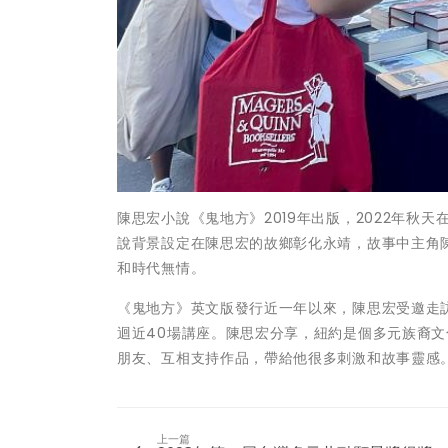
陳思宏小說《鬼地方》2019年出版，2022年秋
說背景設定在陳思宏的故鄉彰化永靖，故事中主角
和時代無情。
《鬼地方》英文版發行近一年以來，陳思宏受邀走
迴近40場講座。陳思宏分享，紐約是個多元族裔
朋友、互相支持作品，帶給他很多刺激和故事靈感
上一篇