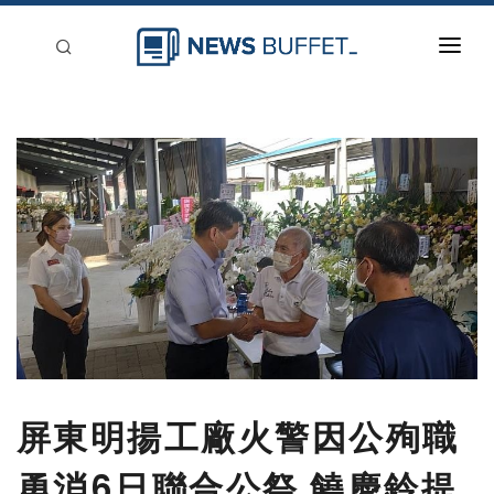
回到首頁
新聞稿分類
登入
刊登
屏東明揚工廠火警因公殉職
勇消6日聯合公祭 饒慶鈴提