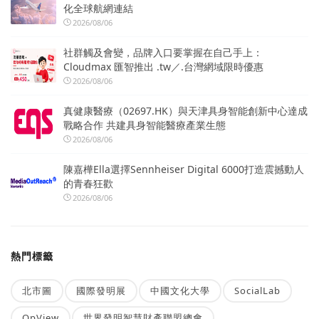
化全球航網連結
2026/08/06
社群觸及會變，品牌入口要掌握在自己手上：
Cloudmax 匯智推出 .tw／.台灣網域限時優惠
2026/08/06
真健康醫療（02697.HK）與天津具身智能創新中心達成
戰略合作 共建具身智能醫療產業生態
2026/08/06
陳嘉樺Ella選擇Sennheiser Digital 6000打造震撼動人
的青春狂歡
2026/08/06
熱門標籤
北市圖
國際發明展
中國文化大學
SocialLab
OpView
世界發明智慧財產聯盟總會