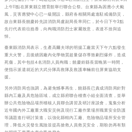
上午11點在屏東縣立體育館舉行聯合公祭。台東縣為因應小犬颱
風，災害應變中心已一級開設，縣府各相關局處進駐戒備防災，
故台東縣長饒慶鈴先請消防局盧副局長率同仁，於今日下午3點
先行代表前往捻香，向殉職消防烈士家屬致意，表達不捨與追
悼。
臺東縣消防局表示，生產高爾夫球的明揚工廠當天下午六點發生
重大火警，且後續因廠內化學物質超量儲存導致劇烈爆炸，造成
死傷，其中包括4名消防人員殉職；饒慶鈴縣長當晚第一時間，
便指示派遣就近的大武分隊高救隊及救護車輛前往屏東協助支
援。
另外消防局也強調，為避免憾事再生，饒縣長已責成消防局針對
縣內工廠及具危險區域，成立縣府聯合稽查小組全面清查，並舉
辦公共危險物品場所稽核人員聯合講習及研討座談會，蒐集分析
近年國內外工廠重大職安災例及現行工廠作業場所職業安全防護
等議題進行研討策進，以強化縣轄內工廠、危險物品場所安全管
理，降低火災發生風險並提高搶救人員救災安全，期盼勿再有類