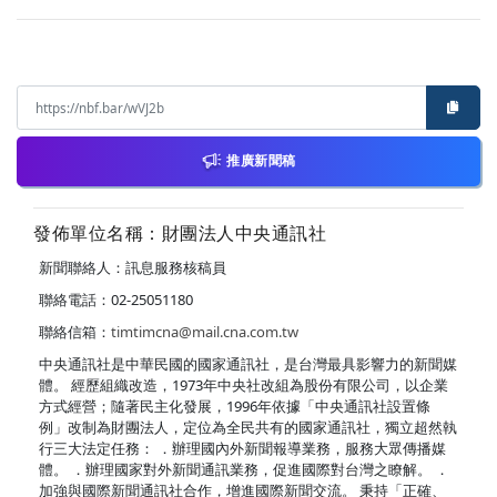
推廣新聞稿
發佈單位名稱：財團法人中央通訊社
新聞聯絡人：訊息服務核稿員
聯絡電話：02-25051180
聯絡信箱：
timtimcna@mail.cna.com.tw
中央通訊社是中華民國的國家通訊社，是台灣最具影響力的新聞媒
體。 經歷組織改造，1973年中央社改組為股份有限公司，以企業
方式經營；隨著民主化發展，1996年依據「中央通訊社設置條
例」改制為財團法人，定位為全民共有的國家通訊社，獨立超然執
行三大法定任務： ．辦理國內外新聞報導業務，服務大眾傳播媒
體。 ．辦理國家對外新聞通訊業務，促進國際對台灣之瞭解。 ．
加強與國際新聞通訊社合作，增進國際新聞交流。 秉持「正確、