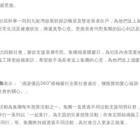
家庭受惠。
及社區幹事一同到九龍灣啟業邨探訪獨居及雙老長者住戶，為他們送上
日常生活及健康狀況，傳遞真摯心意。受惠長者均對集團的貼心到訪
力回饋社會，樂於支援基層市民。集團藉著國慶日，為社區內有需要
義工隊更組織家訪，希望親手為長者送上集團的心意，為他們送上溫
彪
表示：「感謝優品360˚積極履行企業社會責任、慷慨贊助愛心福袋
社會的關心。」
贈活動為集團每年慈善活動之一。集團一直透過不同活動支援弱勢社群
作舉行一系列以「一起童行」為主題的兒童慈善活動；亦會定期組織義
膳心同行」等。集團將持續透過不同活動，為社會注入更多正能量。