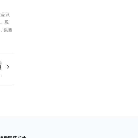
食品及
驗。現
日，集團
篇
月
.
析新聞稿成效