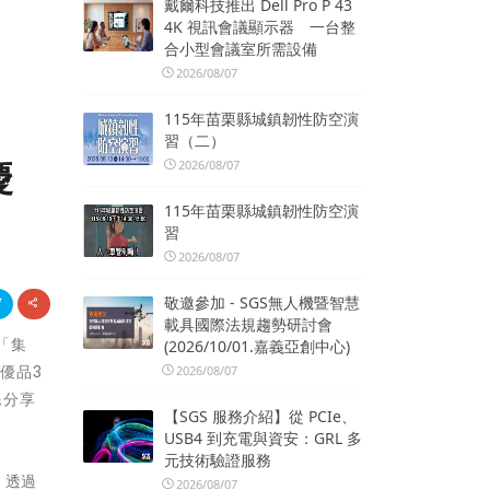
戴爾科技推出 Dell Pro P 43
4K 視訊會議顯示器 一台整
合小型會議室所需設備
2026/08/07
115年苗栗縣城鎮韌性防空演
習（二）
慶
2026/08/07
115年苗栗縣城鎮韌性防空演
習
2026/08/07
敬邀參加 - SGS無人機暨智慧
載具國際法規趨勢研討會
「集
(2026/10/01.嘉義亞創中心)
優品3
2026/08/07
民分享
【SGS 服務介紹】從 PCIe、
USB4 到充電與資安：GRL 多
元技術驗證服務
，透過
2026/08/07