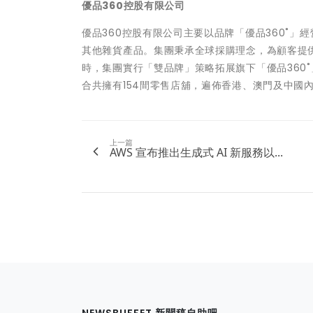
優品360控股有限公司
優品360控股有限公司主要以品牌「優品360˚
其他雜貨產品。集團秉承全球採購理念，為顧客提
時，集團實行「雙品牌」策略拓展旗下「優品360˚」，
合共擁有154間零售店舖，遍佈香港、澳門及中國內地
上一篇
AWS 宣布推出生成式 AI 新服務以...
NEWSBUFFET 新聞稿自助吧