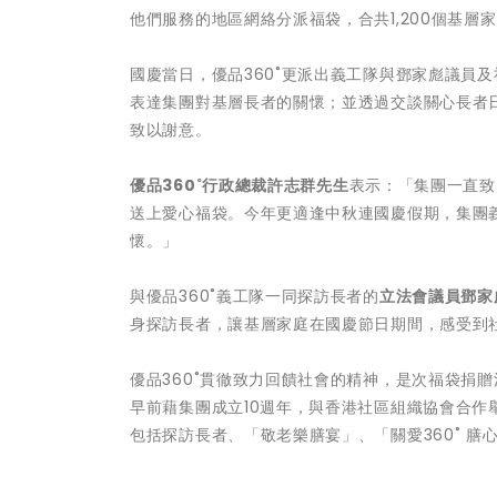
他們服務的地區網絡分派福袋，合共1,200個基層
國慶當日，優品360˚更派出義工隊與鄧家彪議員
表達集團對基層長者的關懷；並透過交談關心長者
致以謝意。
優品360˚行政總裁許志群先生
表示：「集團一直致
送上愛心福袋。今年更適逢中秋連國慶假期，集團
懷。」
與優品360˚義工隊一同探訪長者的
立法會議員鄧家
身探訪長者，讓基層家庭在國慶節日期間，感受到
優品360˚貫徹致力回饋社會的精神，是次福袋捐
早前藉集團成立10週年，與香港社區組織協會合
包括探訪長者、「敬老樂膳宴」、「關愛360˚ 