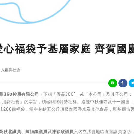
00愛心福袋予基層家庭 齊賀國
人群與社會
品360控股有限公司
（下稱「優品360˚」或「本公司」及其子公司：
社會，用諸社會」的宗旨，積極關懷弱勢社群。適逢中秋佳節及十一國慶，
1,200個福袋，當中包括五公斤頂級泰國香米及其他食品，與基層市
吳秋北
議員、
陳恒鑌
議員及
陳穎欣
議員
六名立法會地區直選議員協助