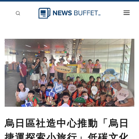
回到首頁
新聞稿分類
登入
刊登
烏日區社造中心推動「烏日
捷運探索小旅行」低碳文化