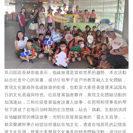
烏日區區長林崇懿表示，低碳旅運是當前世界的趨勢。本次活動
結合社造中心的策畫，成功引領學子從戶外教育融入文化體驗，
實現文化脈絡與低碳旅遊的銜接，也歡迎大家搭著捷運來認識烏
日的文化底蘊與特色。社區發展協會夥伴，展現文化體驗活動的
知識連結，三和社區發展協會說書人故事，在郭明和理事長的帶
領下講述了在地日治時期的生活態樣，結合「偶劇」生動的演繹
在地鱸鰻窟的傳說故事；光明社區發展協會的「靈火文昌筆」，
賴宏榮總幹事介紹從信仰連結在地文化，透過在地居民的記憶銜
接文化共識，發展出美學與文化兼具的特色體驗活動；成功社區