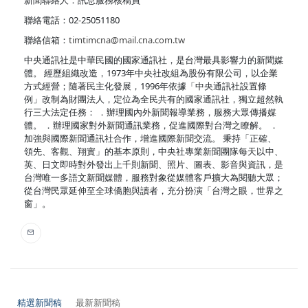
新聞聯絡人：訊息服務核稿員
聯絡電話：02-25051180
聯絡信箱：
timtimcna@mail.cna.com.tw
中央通訊社是中華民國的國家通訊社，是台灣最具影響力的新聞媒
體。 經歷組織改造，1973年中央社改組為股份有限公司，以企業
方式經營；隨著民主化發展，1996年依據「中央通訊社設置條
例」改制為財團法人，定位為全民共有的國家通訊社，獨立超然執
行三大法定任務： ．辦理國內外新聞報導業務，服務大眾傳播媒
體。 ．辦理國家對外新聞通訊業務，促進國際對台灣之瞭解。 ．
加強與國際新聞通訊社合作，增進國際新聞交流。 秉持「正確、
領先、客觀、翔實」的基本原則，中央社專業新聞團隊每天以中、
英、日文即時對外發出上千則新聞、照片、圖表、影音與資訊，是
台灣唯一多語文新聞媒體，服務對象從媒體客戶擴大為閱聽大眾；
從台灣民眾延伸至全球僑胞與讀者，充分扮演「台灣之眼，世界之
窗」。
精選新聞稿
最新新聞稿