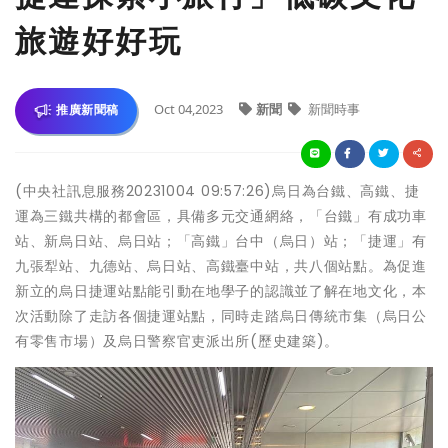
旅遊好好玩
Oct 04,2023
新聞
新聞時事
推廣新聞稿
(中央社訊息服務20231004 09:57:26)烏日為台鐵、高鐵、捷
運為三鐵共構的都會區，具備多元交通網絡，「台鐵」有成功車
站、新烏日站、烏日站；「高鐵」台中（烏日）站；「捷運」有
九張犁站、九德站、烏日站、高鐵臺中站，共八個站點。為促進
新立的烏日捷運站點能引動在地學子的認識並了解在地文化，本
次活動除了走訪各個捷運站點，同時走踏烏日傳統市集（烏日公
有零售市場）及烏日警察官吏派出所(歷史建築)。