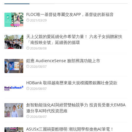
FLOC唯一基督徒專屬交友APP，基督徒的新福音
2021/03/29
天上父親的愛延續化作希望力量！ 六名子女捐贈家扶
「南投映全號」延續善的循環
2026/08/08
鎧應 AudienceSense 臉部辨識功能上市
2026/08/07
HDBank 取得越南歷來最大規模國際銀團社會貸款
2026/08/07
創智動能強化AI與經營雙軸競爭力 投資長受臺大EMBA
邀分享AI時代投資思維
2026/08/07
ASUSx三麗鷗耍酷聯萌 潮玩開學祭搶抱AI筆電！