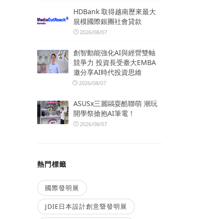
HDBank 取得越南歷來最大
規模國際銀團社會貸款
2026/08/07
創智動能強化AI與經營雙軸
競爭力 投資長受臺大EMBA
邀分享AI時代投資思維
2026/08/07
ASUSx三麗鷗耍酷聯萌 潮玩
開學祭搶抱AI筆電！
2026/08/07
熱門標籤
國際發明展
JDIE日本設計創意暨發明展