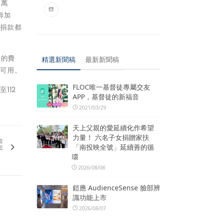
7萬
師加
筆捐款都
需的費
精選新聞稿
最新新聞稿
方可用。
FLOC唯一基督徒專屬交友
112
APP，基督徒的新福音
2021/03/29
天上父親的愛延續化作希望
力量！ 六名子女捐贈家扶
篇
作
「南投映全號」延續善的循
環
2026/08/08
鎧應 AudienceSense 臉部辨
識功能上市
2026/08/07