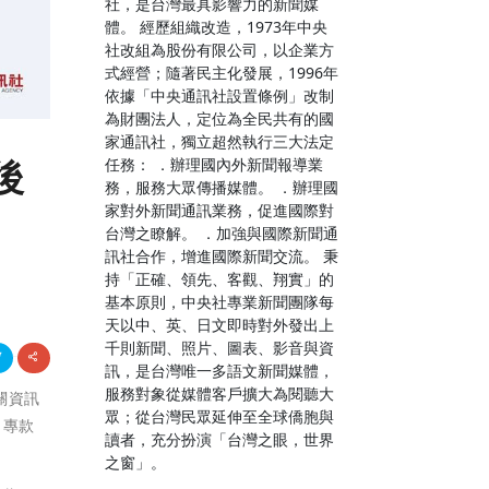
社，是台灣最具影響力的新聞媒
體。 經歷組織改造，1973年中央
社改組為股份有限公司，以企業方
式經營；隨著民主化發展，1996年
依據「中央通訊社設置條例」改制
為財團法人，定位為全民共有的國
家通訊社，獨立超然執行三大法定
後
任務： ．辦理國內外新聞報導業
務，服務大眾傳播媒體。 ．辦理國
家對外新聞通訊業務，促進國際對
台灣之瞭解。 ．加強與國際新聞通
訊社合作，增進國際新聞交流。 秉
持「正確、領先、客觀、翔實」的
基本原則，中央社專業新聞團隊每
天以中、英、日文即時對外發出上
千則新聞、照片、圖表、影音與資
訊，是台灣唯一多語文新聞媒體，
服務對象從媒體客戶擴大為閱聽大
相關資訊
眾；從台灣民眾延伸至全球僑胞與
，專款
讀者，充分扮演「台灣之眼，世界
之窗」。