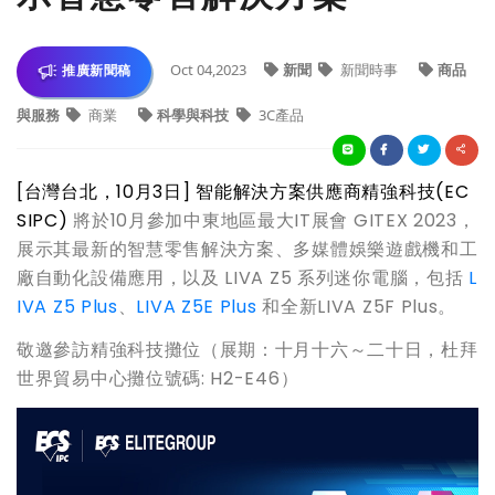
Oct 04,2023
新聞
新聞時事
商品
推廣新聞稿
與服務
商業
科學與科技
3C產品
[
台灣台北，10月3日] 智能解決方案供應商精強科技(EC
SIPC)
將於10月參加中東地區最大IT展會 GITEX 2023，
展示其最新的智慧零售解決方案、多媒體娛樂遊戲機和工
廠自動化設備應用，以及 LIVA Z5 系列迷你電腦，包括
L
IVA Z5 Plus
、
LIVA Z5E Plus
和全新LIVA Z5F Plus。
敬邀參訪精強科技攤位（展期：十月十六～二十日，杜拜
世界貿易中心攤位號碼: H2-E46）