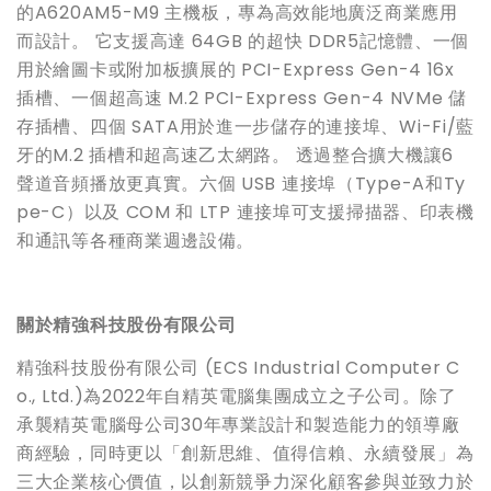
的A620AM5-M9 主機板，專為高效能地廣泛商業應用
而設計。 它支援高達 64GB 的超快 DDR5記憶體、一個
用於繪圖卡或附加板擴展的 PCI-Express Gen-4 16x
插槽、一個超高速 M.2 PCI-Express Gen-4 NVMe 儲
存插槽、四個 SATA用於進一步儲存的連接埠、Wi-Fi/藍
牙的M.2 插槽和超高速乙太網路。 透過整合擴大機讓6
聲道音頻播放更真實。六個 USB 連接埠（Type-A和Ty
pe-C）以及 COM 和 LTP 連接埠可支援掃描器、印表機
和通訊等各種商業週邊設備。
關於精強科技股份有限公司
精強科技股份有限公司 (ECS Industrial Computer C
o., Ltd.)為2022年自精英電腦集團成立之子公司。除了
承襲精英電腦母公司30年專業設計和製造能力的領導廠
商經驗，同時更以「創新思維、值得信賴、永續發展」為
三大企業核心價值，以創新競爭力深化顧客參與並致力於