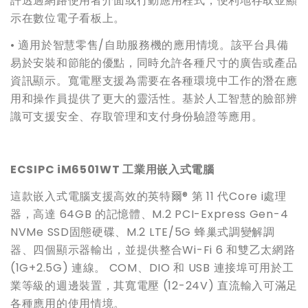
許透過網路使用者介面或行動應用程式，便利地存取並顯
示在數位電子看板上。
• 適用於智慧零售/自助服務機的應用情境。該平台具備
易於安裝和節能的優點，同時允許各種尺寸的廣告或產品
資訊顯示。寬電壓支援為需要在各種環境中工作的潛在應
用和操作員提供了更大的靈活性。基於人工智慧的臉部辨
識可支援安全、存取管理和支付身份驗證等應用。
ECSIPC iM6501WT
工業用嵌入式電腦
這款嵌入式電腦支援高效的英特爾® 第 11 代Core i處理
器，高達 64GB 的記憶體、M.2 PCI-Express Gen-4
NVMe SSD固態硬碟、M.2 LTE/5G 蜂巢式調變解調
器、四個顯示器輸出，並提供整合Wi-Fi 6 和雙乙太網路
(1G+2.5G) 連線。 COM、DIO 和 USB 連接埠可用於工
業等級的週邊裝置，其寬電壓 (12-24V) 直流輸入可滿足
各種應用的使用情境。