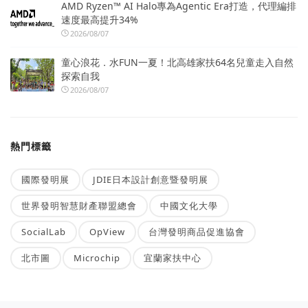
AMD Ryzen™ AI Halo專為Agentic Era打造，代理編排
速度最高提升34%
2026/08/07
童心浪花．水FUN一夏！北高雄家扶64名兒童走入自然
探索自我
2026/08/07
熱門標籤
國際發明展
JDIE日本設計創意暨發明展
世界發明智慧財產聯盟總會
中國文化大學
SocialLab
OpView
台灣發明商品促進協會
北市圖
Microchip
宜蘭家扶中心