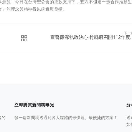
厚淵源，今日在台灣聖公會的捐款支持下，雙方不但進一步合作推動
命」的理念與精神得以落實與發揚。
下一
宣誓廉潔執政決心 竹縣府召開112年度..
立即購買新聞稿曝光
分
者的
發一篇新聞稿透通到各大媒體的最快速、最便捷的方案！
透
如