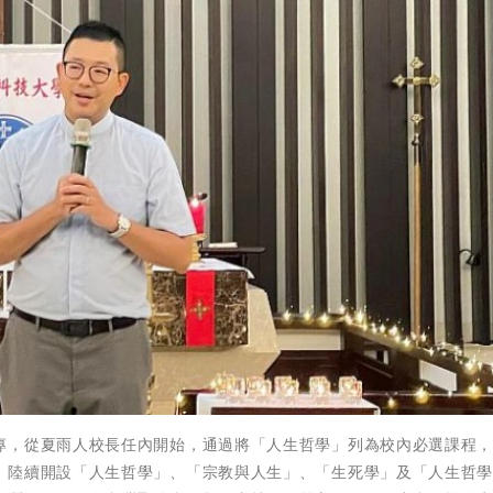
專，從夏雨人校長任內開始，通過將「人生哲學」列為校內必選課程
。陸續開設「人生哲學」、「宗教與人生」、「生死學」及「人生哲