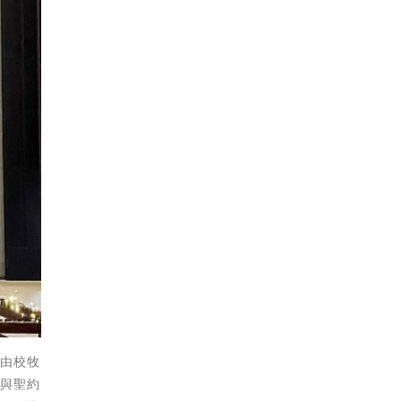
，由校牧
學與聖約