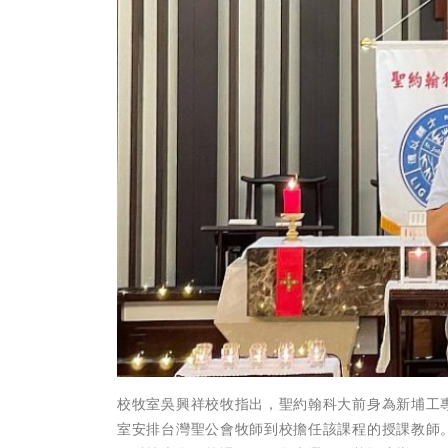
校牧室吳興祥校牧指出，聖約翰科大前身為新埔工
室安排台灣聖公會牧師到校擔任該課程的授課教師