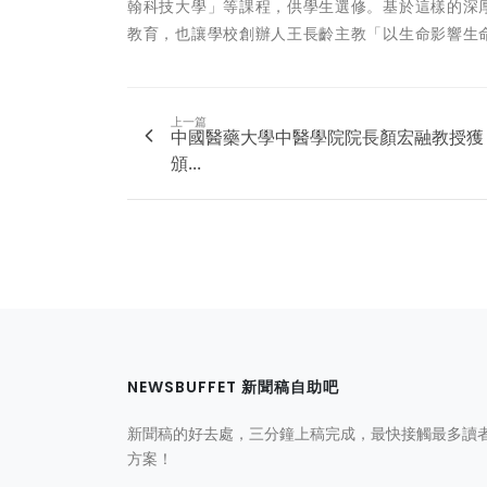
翰科技大學」等課程，供學生選修。基於這樣的深
教育，也讓學校創辦人王長齡主教「以生命影響生
上一篇
中國醫藥大學中醫學院院長顏宏融教授獲
頒...
NEWSBUFFET 新聞稿自助吧
新聞稿的好去處，三分鐘上稿完成，最快接觸最多讀
方案！