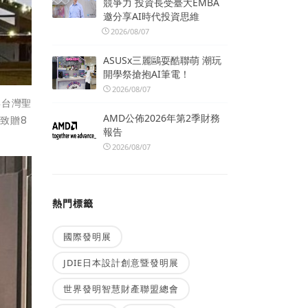
競爭力 投資長受臺大EMBA
邀分享AI時代投資思維
2026/08/07
ASUSx三麗鷗耍酷聯萌 潮玩
開學祭搶抱AI筆電！
2026/08/07
與台灣聖
AMD公佈2026年第2季財務
致贈8
報告
2026/08/07
熱門標籤
國際發明展
JDIE日本設計創意暨發明展
世界發明智慧財產聯盟總會