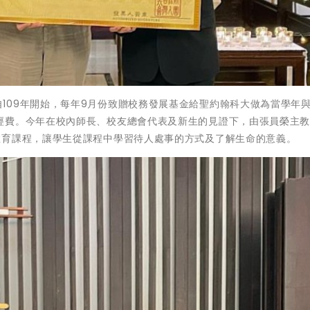
台灣聖公會自109年開始，每年9月份致贈校務發展基金給聖約翰科大做為當學年
經費。今年在校內師長、校友總會代表及新生的見證下，由張員榮主教
教育課程，讓學生從課程中學習待人處事的方式及了解生命的意義。