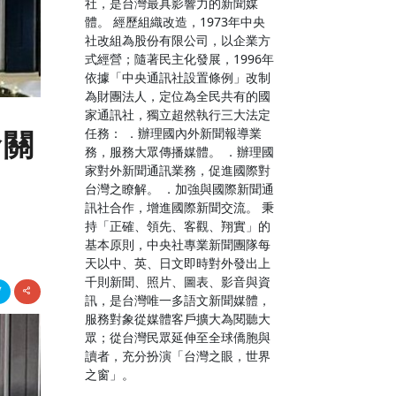
社，是台灣最具影響力的新聞媒
體。 經歷組織改造，1973年中央
社改組為股份有限公司，以企業方
式經營；隨著民主化發展，1996年
依據「中央通訊社設置條例」改制
為財團法人，定位為全民共有的國
家通訊社，獨立超然執行三大法定
任務： ．辦理國內外新聞報導業
命關
務，服務大眾傳播媒體。 ．辦理國
家對外新聞通訊業務，促進國際對
台灣之瞭解。 ．加強與國際新聞通
訊社合作，增進國際新聞交流。 秉
持「正確、領先、客觀、翔實」的
基本原則，中央社專業新聞團隊每
天以中、英、日文即時對外發出上
千則新聞、照片、圖表、影音與資
訊，是台灣唯一多語文新聞媒體，
服務對象從媒體客戶擴大為閱聽大
眾；從台灣民眾延伸至全球僑胞與
讀者，充分扮演「台灣之眼，世界
之窗」。