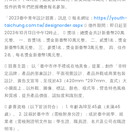
投件的青年們把握機會報名參加。
「2023臺中青年設計競賽」訊息  報名網址：
https://youth-
taichung.com.tw/designorder.aspx
 徵件期間：即日起至
2023年10月13日中午12時止。  獎項：總獎金共計新臺幣20萬
元整。 一、首獎1名，獎金新臺幣10萬元整。 二、貳獎1名，獎金
新臺幣5萬元整。 三、參獎1名，獎金新臺幣3萬元整。 四、佳作
2名，每名獎金新臺幣1萬元整。
 競賽主題： 以「臺中市伴手禮或在地美食」提案，創作「非特
定品牌」產品的形象設計、平面視覺設計、產品外觀或商業包裝
設計、廣告文宣等，呈現於A3（420mm *297mm、直式）大
小圖面上，以外觀、圖像、標誌、顏色、樣式等，營造特色風格
和質感，提升產品價值、認知度和識別度。
 參賽資格（以下皆須符合）： 1. 年齡為18至45歲（未滿46
歲）。 2. 設籍於臺中市（需檢附身分證）；或於臺中就學、就
業者（需檢附證明文件如：學生證、職員證、名片及公司在職證
明等）。