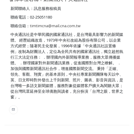
新聞聯絡人：訊息服務核稿員
聯絡電話：02-25051180
聯絡信箱：
timtimcna@mail.cna.com.tw
中央通訊社是中華民國的國家通訊社，是台灣最具影響力的新聞媒
體。 經歷組織改造，1973年中央社改組為股份有限公司，以企業
方式經營；隨著民主化發展，1996年依據「中央通訊社設置條
例」改制為財團法人，定位為全民共有的國家通訊社，獨立超然執
行三大法定任務： ．辦理國內外新聞報導業務，服務大眾傳播媒
體。 ．辦理國家對外新聞通訊業務，促進國際對台灣之瞭解。 ．
加強與國際新聞通訊社合作，增進國際新聞交流。 秉持「正確、
領先、客觀、翔實」的基本原則，中央社專業新聞團隊每天以中、
英、日文即時對外發出上千則新聞、照片、圖表、影音與資訊，是
台灣唯一多語文新聞媒體，服務對象從媒體客戶擴大為閱聽大眾；
從台灣民眾延伸至全球僑胞與讀者，充分扮演「台灣之眼，世界之
窗」。