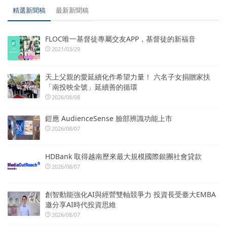
精選新聞稿
最新新聞稿
FLOC唯一基督徒專屬交友APP，基督徒的新福音
2021/03/29
天上父親的愛延續化作希望力量！ 六名子女捐贈家扶
「南投映全號」延續善的循環
2026/08/08
鎧應 AudienceSense 臉部辨識功能上市
2026/08/07
HDBank 取得越南歷來最大規模國際銀團社會貸款
2026/08/07
創智動能強化AI與經營雙軸競爭力 投資長受臺大EMBA
邀分享AI時代投資思維
2026/08/07