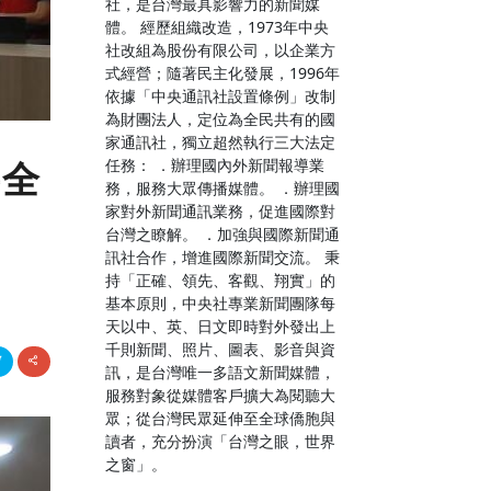
社，是台灣最具影響力的新聞媒
體。 經歷組織改造，1973年中央
社改組為股份有限公司，以企業方
式經營；隨著民主化發展，1996年
依據「中央通訊社設置條例」改制
為財團法人，定位為全民共有的國
家通訊社，獨立超然執行三大法定
任務： ．辦理國內外新聞報導業
將全
務，服務大眾傳播媒體。 ．辦理國
家對外新聞通訊業務，促進國際對
台灣之瞭解。 ．加強與國際新聞通
訊社合作，增進國際新聞交流。 秉
持「正確、領先、客觀、翔實」的
基本原則，中央社專業新聞團隊每
天以中、英、日文即時對外發出上
千則新聞、照片、圖表、影音與資
訊，是台灣唯一多語文新聞媒體，
服務對象從媒體客戶擴大為閱聽大
眾；從台灣民眾延伸至全球僑胞與
讀者，充分扮演「台灣之眼，世界
之窗」。