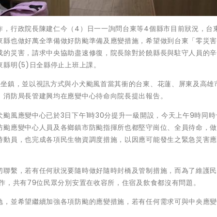
作，行政院長陳建仁今（4）日一一詢問台東等4個縣市目前狀況，台
東縣也做好萬全準備做好防颱準備及應變措施，希望做到台東「零災
成的災害，請求中央協助盡速修復，院長除對於饒縣長與駐守人員的
縣明(5)日全縣停止上班上課。
心坐鎮，並以視訊方式與小犬颱風首當其衝的台東、花蓮、屏東及高雄
、消防局長管建興均在應變中心待命向院長提出報告。
颱風應變中心已於3日下午1時30分提升一級開設，今天上午9時同時
防颱應變中心人員及各鄉鎮市防颱指揮所也都堅守崗位、全員待命，
時動員，也完成各項民生物資調度措施，以因應可能發生之緊急災害
切聯繫，若有任何狀況要隨時做好隨時封橋及管制措施，而為了維護
作，共有79位民眾分別安置在收容所，住宿及飲食都沒有問題。
勉，並希望繼續加強各項防颱的應變措施，若有任何需求可與中央應