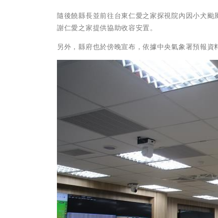
隨後饒縣長並前往台東仁愛之家探視院內因小犬颱
謝仁愛之家提供協助收容安置。
另外，縣府也於傍晚宣布，依據中央氣象署預報資料