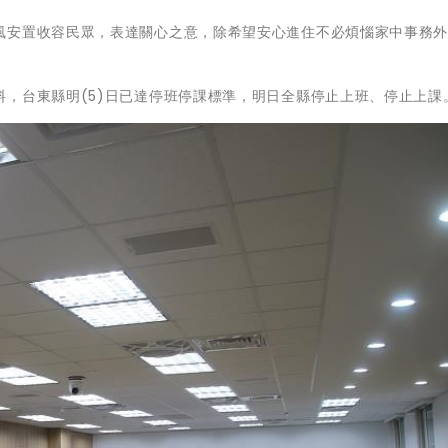
風安置收容民眾，表達關心之意，除希望安心進住不必煩惱家中事務
，台東縣明(5)日已達停班停課標準，明日全縣停止上班、停止上課