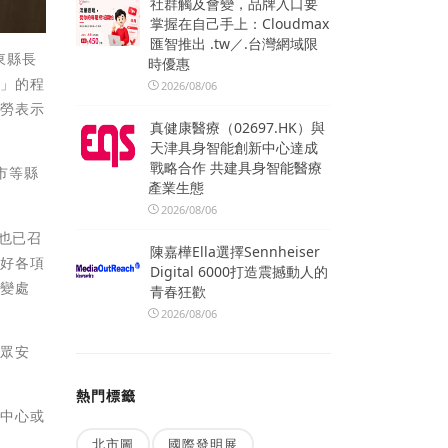
社群觸及會變，品牌入口要
掌握在自己手上：Cloudmax
匯智推出 .tw／.台灣網域限
東縣長
時優惠
害」的程
2026/08/06
辛勞表示
真健康醫療（02697.HK）與
天津具身智能創新中心達成
戰略合作 共建具身智能醫療
市等縣
產業生態
2026/08/06
也已召
陳嘉樺Ella選擇Sennheiser
做好各項
Digital 6000打造震撼動人的
應變處
青春狂歡
2026/08/06
民眾安
熱門標籤
變中心或
北市圖
國際發明展