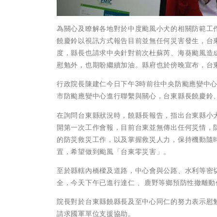
為關心及瞭解各地對於中度颱風小犬的相關防範工
饒慶鈴以視訊方式報告目前並無任何災害發生，台
度，縣長也請求中央針對前次杜蘇芮、海葵颱風造
慰勉外，也期盼繼續加油。縣府也於傍晚宣布，台東
行政院長陳建仁今日下午3時前往中央防颱應變中
市防颱應變中心進行聯繫與關心，台東縣長饒慶鈴
在詢問台東縣狀況時，饒縣長報告，指出台東縣小犬
開第一次工作會報，目前台東並無傳出任何災情，
的防災救災工作，以及掌握救災人力，保持機動隨
置，希望做到颱風「台東零災害」。
至於縣轄內橋樑及道路，中心會與公路、水利等密
全，今天下午已進行達仁 、鹿野等鄉預防性撤離動
院長對於台東縣饒縣長及至中心同仁的努力表示慰
請求國軍單位支援協助。