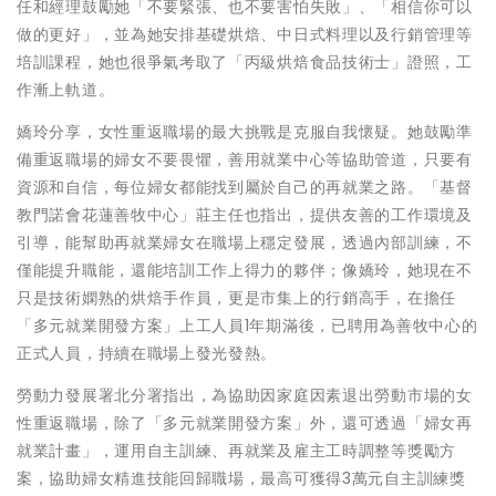
任和經理鼓勵她「不要緊張、也不要害怕失敗」、「相信你可以
做的更好」，並為她安排基礎烘焙、中日式料理以及行銷管理等
培訓課程，她也很爭氣考取了「丙級烘焙食品技術士」證照，工
作漸上軌道。
嬌玲分享，女性重返職場的最大挑戰是克服自我懷疑。她鼓勵準
備重返職場的婦女不要畏懼，善用就業中心等協助管道，只要有
資源和自信，每位婦女都能找到屬於自己的再就業之路。「基督
教門諾會花蓮善牧中心」莊主任也指出，提供友善的工作環境及
引導，能幫助再就業婦女在職場上穩定發展，透過內部訓練，不
僅能提升職能，還能培訓工作上得力的夥伴；像嬌玲，她現在不
只是技術嫻熟的烘焙手作員，更是市集上的行銷高手，在擔任
「多元就業開發方案」上工人員1年期滿後，已聘用為善牧中心的
正式人員，持續在職場上發光發熱。
勞動力發展署北分署指出，為協助因家庭因素退出勞動市場的女
性重返職場，除了「多元就業開發方案」外，還可透過「婦女再
就業計畫」，運用自主訓練、再就業及雇主工時調整等獎勵方
案，協助婦女精進技能回歸職場，最高可獲得3萬元自主訓練獎