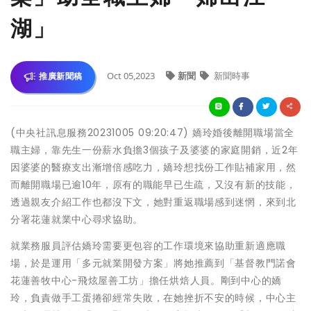
湖」
Oct 05,2023
新聞
新聞時事
推廣新聞稿
(中央社訊息服務20231005 09:20:47) 嬌玲婚後離開職場當全
職主婦，靠先生一份薪水負擔3個孩子及婆婆的家庭開銷，近2年
因婆婆的醫療支出漸增倍感吃力，嬌玲想找份工作貼補家用，然
而離開職場已逾10年，原有的職能早已生疏，又沒有新的技能，
透過親友介紹工作也都沒下文，她對重返職場感到迷惘，來到北
分署花蓮就業中心尋求協助。
就業務服員評估嬌玲需要更包容的工作環境來協助重新適應職
場，於是運用「多元就業開發方案」將她推薦到「基督教門諾會
花蓮善牧中心-飛炫屋善工坊」擔任烘焙人員。剛到中心的嬌
玲，負責做手工蛋捲卻經常失敗，在她挫折不安的時候，中心主