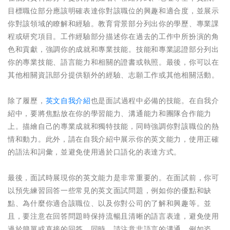
目標職位部分應該明確表達你對該職位的興趣和適合度，並展示
你對該領域的瞭解和經驗。教育背景部分列出你的學歷、專業課
程或研究項目。工作經驗部分描述你在過去的工作中所扮演的角
色和貢獻，強調你的成就和專業技能。技能和專業認證部分列出
你的專業技能、語言能力和相關的證書或執照。最後，你可以在
其他相關資訊部分提供額外的經驗、志願工作或其他相關活動。
除了履歷，
英文自我介紹
也是面試過程中必備的技能。在自我介
紹中，要將焦點放在你的學習能力、溝通能力和團隊合作能力
上。描繪自己的專業成就和獨特技能，同時強調你對該職位的熱
情和動力。此外，請在自我介紹中展示你的英文能力，使用正確
的語法和詞彙，並避免使用過於口語化的表達方式。
最後，面試時展現你的英文能力是非常重要的。在面試前，你可
以預先練習回答一些常見的英文面試問題，例如你的優點和缺
點、為什麼你適合該職位、以及你對公司的了解和興趣等。並
且，要注意在回答問題時保持流暢且清晰的語言表達，避免使用
過於簡單或直接的回答。同時，請注意非語言的溝通，例如姿